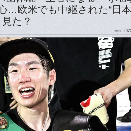
心…欧米でも中継された“日
う見た？
2023
posted