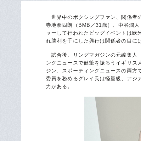
世界中のボクシングファン、関係者の
寺地拳四朗（BMB／31歳）、中谷潤人
ャーして行われたビッグイベントは欧
れ勝利を手にした興行は関係者の目に
試合後、リングマガジンの元編集人（
ングニュースで健筆を振るうイギリス
ジン、スポーティングニュースの両方で
委員を務めるグレイ氏は軽量級、アジ
力がある。