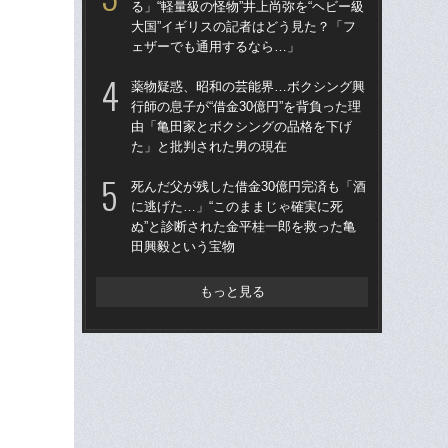
る」“軽量級の怪物”井上尚弥を“ヘビー級
番ケ
大国”イギリスの記者はどう見た？「フ
大
ェザーでも通用するなら…」
木
薬物疑惑、昭和の芸能界…ボクシング興
ヤク
行師の息子が“借金30億円”を背負った理
サー
由「亀田家とボクシングの品格を下げ
女優
た」と批判された男の現在
り
死んだ父が残した借金30億円完済も「酒
死ん
に逃げた…」“このままじゃ確実に死
に逃
ぬ”と診断された金平桂一郎を救った亀
ぬ”
田興毅という宝物
田
もっと見る