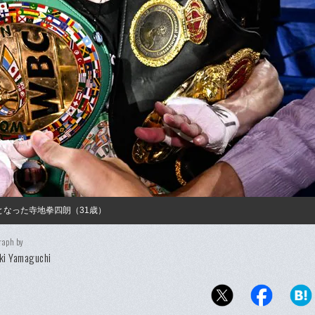
となった寺地拳四朗（31歳）
raph by
ki Yamaguchi