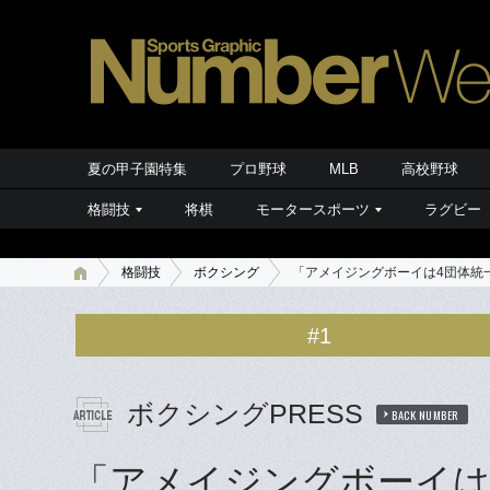
夏の甲子園特集
プロ野球
MLB
高校野球
格闘技
将棋
モータースポーツ
ラグビー
格闘技
ボクシング
「アメイジングボーイは4団体統
#1
ボクシングPRESS
BACK NUMBER
「アメイジングボーイは