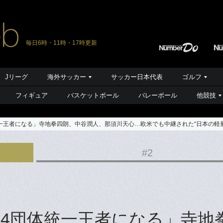
毎日6時・11時・17時更新
Jリーグ
海外サッカー
サッカー日本代表
ゴルフ
フィギュア
バスケットボール
バレーボール
他競技
一王者になる」寺地拳四朗、中谷潤人、那須川天心…欧米でも中継された“日本の軽
#2
4団体統一王者になる」寺地