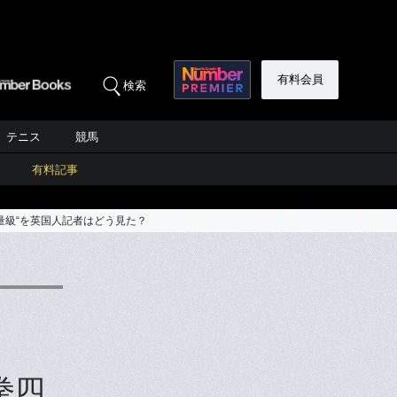
有料会員
検索
テニス
競馬
有料記事
量級“を英国人記者はどう見た？
拳四