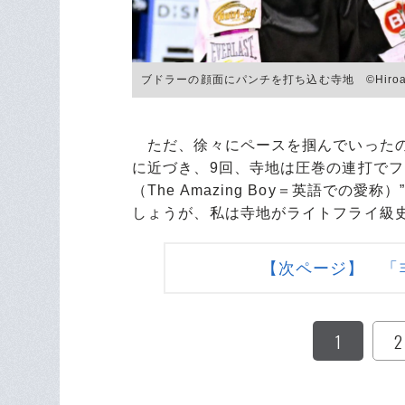
ブドラーの顔面にパンチを打ち込む寺地 ©︎Hiroaki 
ただ、徐々にペースを掴んでいったの
に近づき、9回、寺地は圧巻の連打でフ
（The Amazing Boy＝英語で
しょうが、私は寺地がライトフライ級
【次ページ】 「
1
2