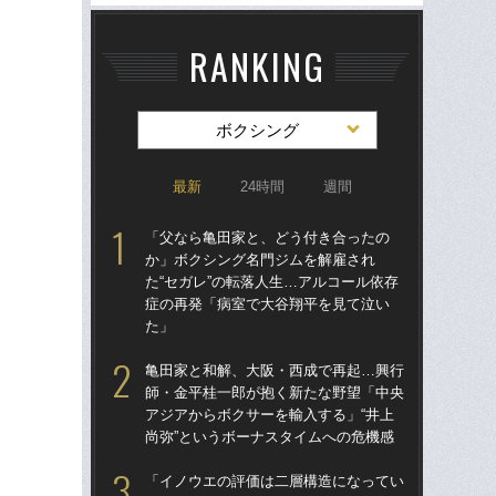
RANKING
ボクシング
最新
24時間
週間
「父なら亀田家と、どう付き合ったの
驚き
か」ボクシング名門ジムを解雇され
ゴル
た“セガレ”の転落人生…アルコール依存
んな
症の再発「病室で大谷翔平を見て泣い
報
た」
た
亀田家と和解、大阪・西成で再起…興行
「
師・金平桂一郎が抱く新たな野望「中央
終了
アジアからボクサーを輸入する」“井上
本
尚弥”というボーナスタイムへの危機感
延
「イノウエの評価は二層構造になってい
「お