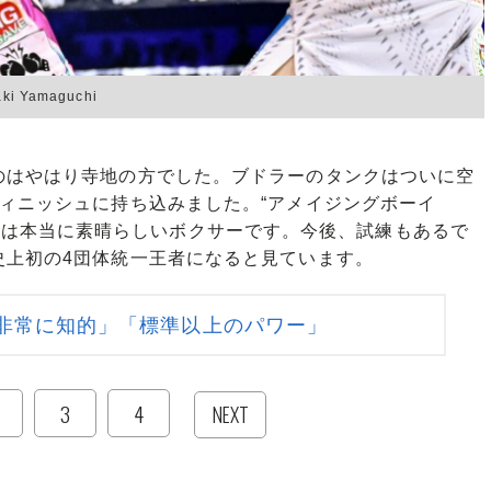
Yamaguchi
はやはり寺地の方でした。ブドラーのタンクはついに空
ィニッシュに持ち込みました。“アメイジングボーイ
の愛称）”は本当に素晴らしいボクサーです。今後、試練もあるで
史上初の4団体統一王者になると見ています。
非常に知的」「標準以上のパワー」
3
4
NEXT