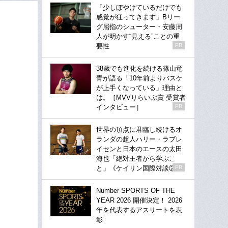
「少しぼやけているだけでも
感覚が狂ってきます」Bリー
グ屈指のシューター・安藤周
人が明かす“見える”ことの重
要性
PR
38歳でも進化を続ける篠山竜
青が語る「10年前よりバスケ
が上手くなっている」理由と
は。［MVVりらいぶ賞 受賞者
インタビュー］
PR
世界の頂点に君臨し続けるオ
ランダの超人ハリー・ラブレ
イセンと日本のエースの太田
海也「絶対王者から学ぶこ
と」《ケイリン国際対談②》
PR
Number SPORTS OF THE
YEAR 2026 開催決定！ 2026
年を代表するアスリートを表
彰