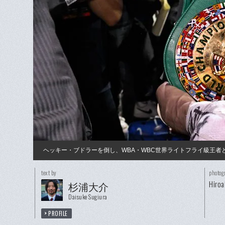
ヘッキー・ブドラーを倒し、WBA・WBC世界ライトフライ級王者
text by
photog
Hiroa
杉浦大介
Daisuke Sugiura
PROFILE