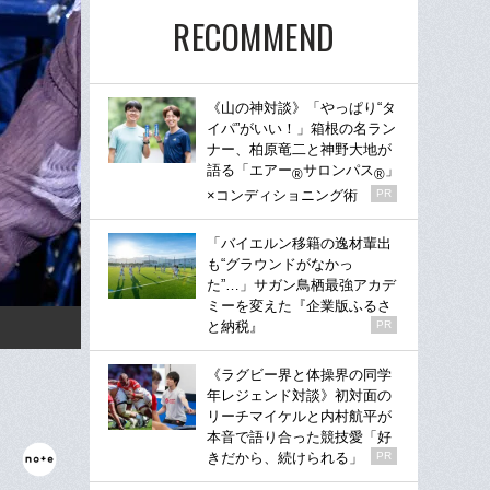
RECOMMEND
《山の神対談》「やっぱり“タ
イパ”がいい！」箱根の名ラン
ナー、柏原竜二と神野大地が
語る「エアー
サロンパス
」
®
®
×コンディショニング術
PR
「バイエルン移籍の逸材輩出
も“グラウンドがなかっ
た”…」サガン鳥栖最強アカデ
ミーを変えた『企業版ふるさ
と納税』
PR
《ラグビー界と体操界の同学
年レジェンド対談》初対面の
リーチマイケルと内村航平が
本音で語り合った競技愛「好
きだから、続けられる」
PR