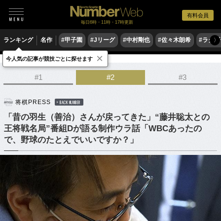
有料会員
毎日6時・11時・17時更新
ランキング
名作
#甲子園
#Jリーグ
#中村剛也
#佐々木朗希
#ラグ
〉
×
今人気の記事が競技ごとに探せます
ゲーム
将棋
#1
#2
#3
将棋PRESS
BACK NUMBER
「昔の羽生（善治）さんが戻ってきた」“藤井聡太との
王将戦名局”番組Dが語る制作ウラ話「WBCあったの
で、野球のたとえでいいですか？」