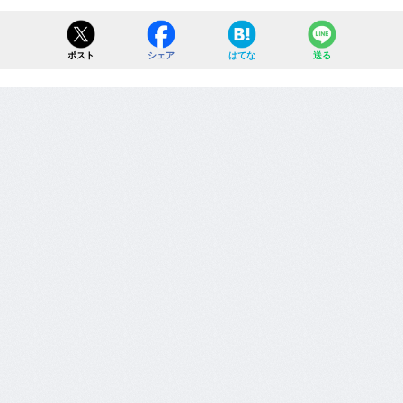
ポスト
シェア
はてな
送る