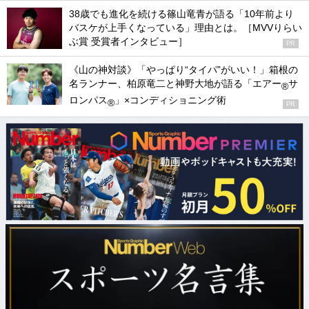
38歳でも進化を続ける篠山竜青が語る「10年前より
バスケが上手くなっている」理由とは。［MVVりらい
ぶ賞 受賞者インタビュー］
PR
《山の神対談》「やっぱり“タイパ”がいい！」箱根の
名ランナー、柏原竜二と神野大地が語る「エアー
サ
®
ロンパス
」×コンディショニング術
®
PR