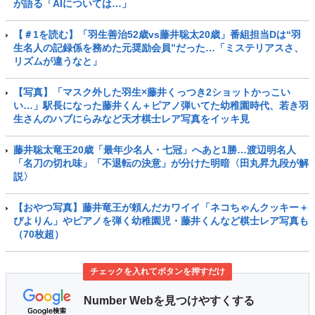
が語る「AIについては…」
【＃1を読む】「羽生善治52歳vs藤井聡太20歳」番組担当Dは“羽
生名人の記録係を務めた元奨励会員”だった…「ミステリアスさ、
リズムが違うなと」
【写真】「マスク外した羽生×藤井くっつき2ショットかっこい
い…」駅長になった藤井くん＋ピアノ弾いてた幼稚園時代、若き羽
生さんのハブにらみなど天才棋士レア写真をイッキ見
藤井聡太竜王20歳「最年少名人・七冠」へあと1勝…渡辺明名人
「名刀の切れ味」「不退転の決意」が分けた明暗〈田丸昇九段が解
説〉
【おやつ写真】藤井竜王が頼んだカワイイ「ネコちゃんクッキー＋
ぴよりん」やピアノを弾く幼稚園児・藤井くんなど棋士レア写真も
（70枚超）
チェックを入れてボタンを押すだけ
Number Webを見つけやすくする