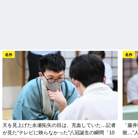
名作
名作
天を見上げた永瀬拓矢の目は、充血していた…記者
「藤井
が見た“テレビに映らなかった”八冠誕生の瞬間「10
敗…”