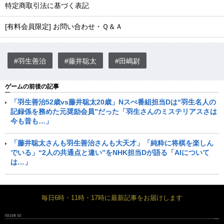
特定商取引法に基づく表記
[有料会員限定] お問い合わせ・Ｑ＆Ａ
#羽生善治
#藤井聡太
#田嶋尉
ゲームの前後の記事
「羽生善治52歳vs藤井聡太20歳」Nスぺ番組担当Dは“羽生名人の
記録係を務めた元奨励会員”だった「羽生さんのミステリアスさは
今も昔も…」
「藤井聡太さんも羽生善治さんも大天才」「純粋に将棋を楽しん
でいる」“2人の共通点と違い”をNHK担当Dが語る「AIについて
は…」
毎日6時・11時・17時に最新記事をお届けします
FOLLOW US