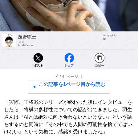
photograph by
茂野聡士
NHK
text by
Satoshi Shigeno
ポスト
シェア
コピー
4
/4
ページ目
この記事を1ページ目から読む
「実際、王将戦のシリーズが終わった後にインタビューを
したら、将棋の多様性についての話が出てきました。羽生
さんは『AIとは絶対に向き合わないといけない』という話
をするのと同時に『その中でも人間の可能性を捨ててはい
けない』という気概に、感銘を受けましたね」