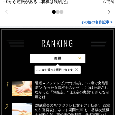
－0から逆転がある…将棋は残酷だ」
ムで師
その他の名作記事 >
RANKING
将棋
×
ここから競技を選択できます
最新
24時間
週間
引退→フジテレビアナに転身、“22歳で突然引
退”となった女流棋士のナゼ…じつは公表され
なかった「降級点」“旧規定の実態”と新たな制
度とは
20歳退会のち“フジテレビ女子アナ転身”、22歳
の引退発表に“ネット疑問の声”も…将棋女流棋
士が悩んだ「非公表の旧制度」その実態とは