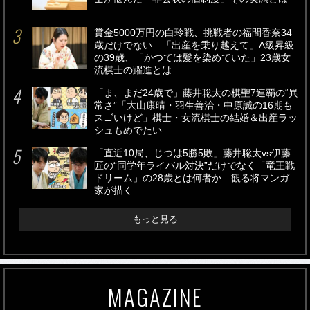
賞金5000万円の白玲戦、挑戦者の福間香奈34
歳だけでない…「出産を乗り越えて」A級昇級
の39歳、「かつては髪を染めていた」23歳女
流棋士の躍進とは
「ま、まだ24歳で」藤井聡太の棋聖7連覇の“異
常さ”「大山康晴・羽生善治・中原誠の16期も
スゴいけど」棋士・女流棋士の結婚＆出産ラッ
シュもめでたい
「直近10局、じつは5勝5敗」藤井聡太vs伊藤
匠の“同学年ライバル対決”だけでなく「竜王戦
ドリーム」の28歳とは何者か…観る将マンガ
家が描く
もっと見る
MAGAZINE