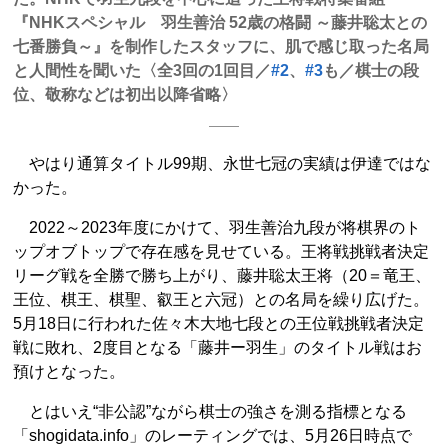
『NHKスペシャル 羽生善治 52歳の格闘 ～藤井聡太との
七番勝負～』を制作したスタッフに、肌で感じ取った名局
と人間性を聞いた〈全3回の1回目／
#2
、
#3
も／棋士の段
位、敬称などは初出以降省略〉
やはり通算タイトル99期、永世七冠の実績は伊達ではな
かった。
2022～2023年度にかけて、羽生善治九段が将棋界のト
ップオブトップで存在感を見せている。王将戦挑戦者決定
リーグ戦を全勝で勝ち上がり、藤井聡太王将（20＝竜王、
王位、棋王、棋聖、叡王と六冠）との名局を繰り広げた。
5月18日に行われた佐々木大地七段との王位戦挑戦者決定
戦に敗れ、2度目となる「藤井ー羽生」のタイトル戦はお
預けとなった。
とはいえ“非公認”ながら棋士の強さを測る指標となる
「shogidata.info」のレーティングでは、5月26日時点で