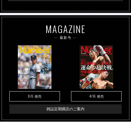
MAGAZINE
最新号
8/6
4/16
発売
発売
雑誌定期購読のご案内