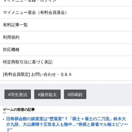
マイメニュー登録・ログイン
マイメニュー退会（有料会員退会）
有料記事一覧
利用規約
対応機種
特定商取引法に基づく表記
[有料会員限定] お問い合わせ・Ｑ＆Ａ
#羽生善治
#藤井聡太
#田嶋尉
ゲームの前後の記事
旧将棋会館の娯楽室は“堕落室”？「棋士＋雀士の二刀流」鈴木大
介九段、大山康晴十五世名人も熱中…“将棋と麻雀マル秘エピソー
ド”