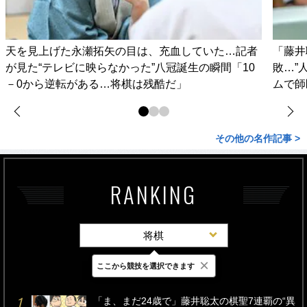
天を見上げた永瀬拓矢の目は、充血していた…記者
「藤井
が見た“テレビに映らなかった”八冠誕生の瞬間「10
敗…”
－0から逆転がある…将棋は残酷だ」
ムで師
その他の名作記事 >
RANKING
将棋
×
ここから競技を選択できます
最新
24時間
週間
「ま、まだ24歳で」藤井聡太の棋聖7連覇の“異