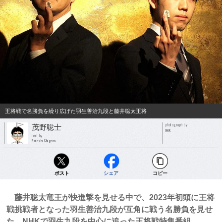
王将戦で名勝負を繰り広げた羽生善治九段と藤井聡太王将
photograph by
茂野聡士
NHK
text by
Satoshi Shigeno
ポスト
シェア
コピー
藤井聡太竜王が快進撃を見せる中で、2023年初頭に王将
戦挑戦者となった羽生善治九段が互角に戦う名勝負を見せ
た。NHKで羽生九段を中心に追った王将戦特集番組