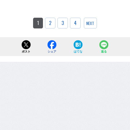
1
2
3
4
NEXT
ポスト
シェア
はてな
送る