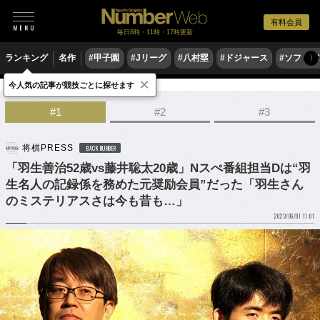
有料会員
毎日6時・11時・17時更新
ランキング
名作
#甲子園
#Jリーグ
#八村塁
#ドジャース
#ソフトバ
〉
×
今人気の記事が競技ごとに探せます
ゲーム
将棋
#1
#2
#3
将棋PRESS
BACK NUMBER
「羽生善治52歳vs藤井聡太20歳」Nスぺ番組担当Dは“羽
生名人の記録係を務めた元奨励会員”だった「羽生さん
のミステリアスさは今も昔も…」
2023/06/01 11:01