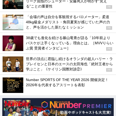
リーグ屈指のシューター・安藤周人が明かす“見え
る”ことの重要性
PR
「会場の声は自分を客観視するバロメーター」柔道
48kg級金メダリスト・角田夏実が感じていた声の力
と、声を活かした新たなミッション
PR
38歳でも進化を続ける篠山竜青が語る「10年前より
バスケが上手くなっている」理由とは。［MVVりらい
ぶ賞 受賞者インタビュー］
PR
世界の頂点に君臨し続けるオランダの超人ハリー・ラ
ブレイセンと日本のエースの太田海也「絶対王者から
学ぶこと」《ケイリン国際対談②》
PR
Number SPORTS OF THE YEAR 2026 開催決定！
2026年を代表するアスリートを表彰