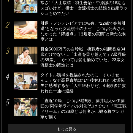
常さ”「大山康晴・羽生善治・中原誠の16期も
スゴいけど」棋士・女流棋士の結婚＆出産ラッ
シュもめでたい
引退→フジテレビアナに転身、“22歳で突然引
退”となった女流棋士のナゼ…じつは公表され
なかった「降級点」“旧規定の実態”と新たな制
度とは
賞金5000万円の白玲戦、挑戦者の福間香奈34
歳だけでない…「出産を乗り越えて」A級昇級
の39歳、「かつては髪を染めていた」23歳女
流棋士の躍進とは
タイトル獲得を祝福されたのに「すいませ
ん…」なぜ高見泰地は“1年後奪われた”永瀬拓
矢に感謝するか「人生終わりだ」4連敗後に救
われた一通の連絡
「直近10局、じつは5勝5敗」藤井聡太vs伊藤
匠の“同学年ライバル対決”だけでなく「竜王戦
ドリーム」の28歳とは何者か…観る将マンガ
家が描く
もっと見る