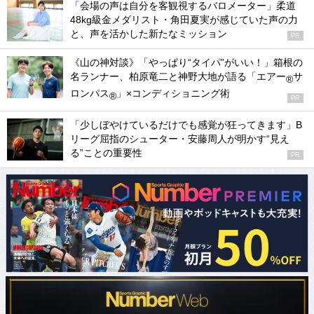
「会場の声は自分を客観視するバロメーター」柔道
48kg級金メダリスト・角田夏実が感じていた声の力
と、声を活かした新たなミッション
PR
《山の神対談》「やっぱり“タイパ”がいい！」箱根の
名ランナー、柏原竜二と神野大地が語る「エアー
サ
®
ロンパス
」×コンディショニング術
®
PR
「少しぼやけているだけでも感覚が狂ってきます」B
リーグ屈指のシューター・安藤周人が明かす“見え
る”ことの重要性
PR