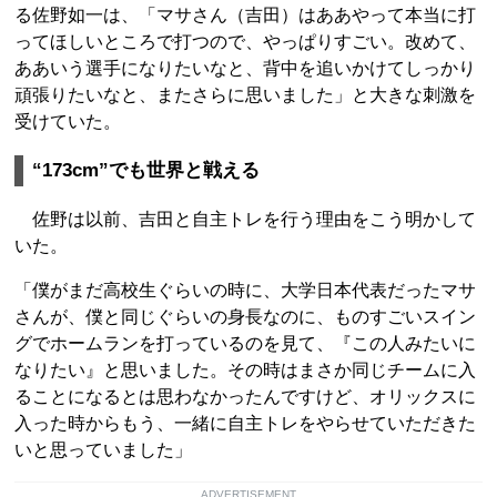
る佐野如一は、「マサさん（吉田）はああやって本当に打
ってほしいところで打つので、やっぱりすごい。改めて、
ああいう選手になりたいなと、背中を追いかけてしっかり
頑張りたいなと、またさらに思いました」と大きな刺激を
受けていた。
“173cm”でも世界と戦える
佐野は以前、吉田と自主トレを行う理由をこう明かして
いた。
「僕がまだ高校生ぐらいの時に、大学日本代表だったマサ
さんが、僕と同じぐらいの身長なのに、ものすごいスイン
グでホームランを打っているのを見て、『この人みたいに
なりたい』と思いました。その時はまさか同じチームに入
ることになるとは思わなかったんですけど、オリックスに
入った時からもう、一緒に自主トレをやらせていただきた
いと思っていました」
ADVERTISEMENT