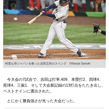
何度も侍ジャパンを救った吉田正尚のスイング ©︎Naoya Sanuki
今大会の7試合で、吉田は打率.409、本塁打2、四球4、
死球4、三振1、そして大会新記録の13打点をたたき出し、
ベストナインに選出された。
とにかく勝負強さが光った大会だった。