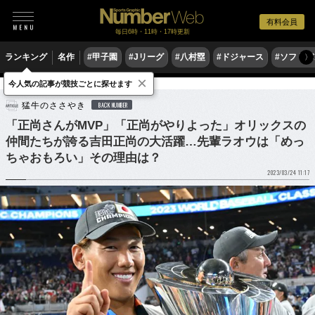
有料会員
毎日6時・11時・17時更新
ランキング
名作
#甲子園
#Jリーグ
#八村塁
#ドジャース
#ソフトバ
〉
×
今人気の記事が競技ごとに探せます
野球
プロ野球
侍ジャパン
猛牛のささやき
BACK NUMBER
「正尚さんがMVP」「正尚がやりよった」オリックスの
仲間たちが誇る吉田正尚の大活躍…先輩ラオウは「めっ
ちゃおもろい」その理由は？
2023/03/24 11:17