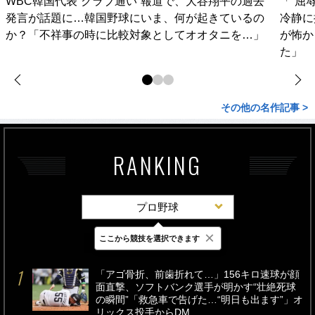
WBC韓国代表“クラブ通い”報道で、大谷翔平の過去
「“屈
発言が話題に…韓国野球にいま、何が起きているの
冷静に
か？「不祥事の時に比較対象としてオオタニを…」
が怖か
た」
その他の名作記事 >
RANKING
プロ野球
×
ここから競技を選択できます
最新
24時間
週間
「アゴ骨折、前歯折れて…」156キロ速球が顔
面直撃、ソフトバンク選手が明かす“壮絶死球
の瞬間”「救急車で告げた…“明日も出ます”」オ
リックス投手からDM