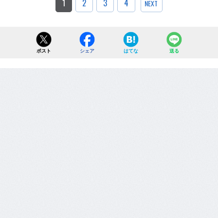
1
2
3
4
NEXT
ポスト
シェア
はてな
送る