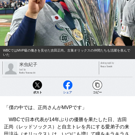
WBCではMVP級の働きを見せた吉田正尚。古巣オリックスの仲間たちも活躍を喜んで
いた
photograph by
米虫紀子
Naoya Sanuki
text by
Noriko Yonemushi
ポスト
シェア
コピー
「僕の中では、正尚さんがMVPです」
WBCで日本代表が14年ぶりの優勝を果たした日、吉田
正尚（レッドソックス）と自主トレを共にする愛弟子の来
田涼斗（オリックス）は、いつにも増して瞳をキラキラさ