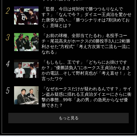
「監督、今日は何対何で勝つつもりなんで
す？」「なんで今？」ダイエー王貞治を驚かせ
た唐突な問い…「勝つシナリオは7割決めてお
く」意味とは？
「お前の球種、全部当てたるわ」名投手コー
チ・尾花高夫がホークスの0勝投手3人に2桁勝
利させた“方程式”「考え方次第で二流も一流に
なれる」
「もしもし、王です」「どちらにお掛けです
か？」“優勝請負人”にホークス王貞治からまさ
かの電話…そして野村克也が「考え直せ！」と
言ったワケ
「なぜホークスだけが疑われるんです？」サイ
ン盗み疑惑に揺れる王貞治ダイエーにさらに衝
撃の事態…99年「あの男」の急死からなぜ優
勝できた？
もっと見る