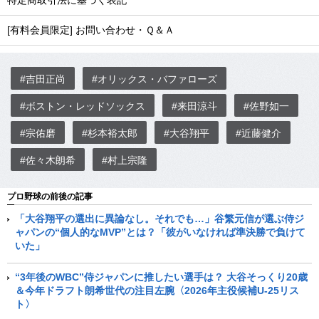
特定商取引法に基づく表記
[有料会員限定] お問い合わせ・Ｑ＆Ａ
#吉田正尚
#オリックス・バファローズ
#ボストン・レッドソックス
#来田涼斗
#佐野如一
#宗佑磨
#杉本裕太郎
#大谷翔平
#近藤健介
#佐々木朗希
#村上宗隆
プロ野球の前後の記事
「大谷翔平の選出に異論なし。それでも…」谷繁元信が選ぶ侍ジ
ャパンの“個人的なMVP”とは？「彼がいなければ準決勝で負けて
いた」
“3年後のWBC”侍ジャパンに推したい選手は？ 大谷そっくり20歳
＆今年ドラフト朗希世代の注目左腕〈2026年主役候補U-25リス
ト〉