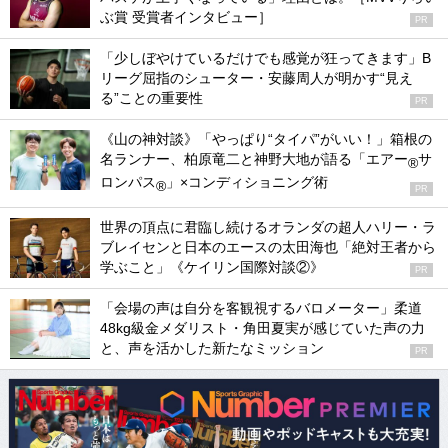
ぶ賞 受賞者インタビュー］
PR
「少しぼやけているだけでも感覚が狂ってきます」B
リーグ屈指のシューター・安藤周人が明かす“見え
る”ことの重要性
PR
《山の神対談》「やっぱり“タイパ”がいい！」箱根の
名ランナー、柏原竜二と神野大地が語る「エアー
サ
®
ロンパス
」×コンディショニング術
®
PR
世界の頂点に君臨し続けるオランダの超人ハリー・ラ
ブレイセンと日本のエースの太田海也「絶対王者から
学ぶこと」《ケイリン国際対談②》
PR
「会場の声は自分を客観視するバロメーター」柔道
48kg級金メダリスト・角田夏実が感じていた声の力
と、声を活かした新たなミッション
PR