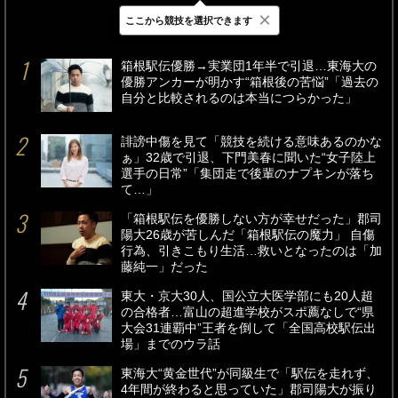
×
ここから競技を選択できます
最新
24時間
週間
箱根駅伝優勝→実業団1年半で引退…東海大の
優勝アンカーが明かす“箱根後の苦悩”「過去の
自分と比較されるのは本当につらかった」
誹謗中傷を見て「競技を続ける意味あるのかな
ぁ」32歳で引退、下門美春に聞いた“女子陸上
選手の日常”「集団走で後輩のナプキンが落ち
て…」
「箱根駅伝を優勝しない方が幸せだった」郡司
陽大26歳が苦しんだ「箱根駅伝の魔力」 自傷
行為、引きこもり生活…救いとなったのは「加
藤純一」だった
東大・京大30人、国公立大医学部にも20人超
の合格者…富山の超進学校がスポ薦なしで“県
大会31連覇中”王者を倒して「全国高校駅伝出
場」までのウラ話
東海大“黄金世代”が同級生で「駅伝を走れず、
4年間が終わると思っていた」郡司陽大が振り