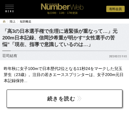
有料会員
毎日6時・11時・17時更新
陸上
短距離走
「高3の日本選手権で生理に過緊張が重なって…」元
200m日本記録、信岡沙希重が明かす“女性選手の苦
悩”「現在、指導で意識しているのは…」
荘司結有
2023/02/23 11:03
昨年秋に女子100mで日本歴代2位となる11秒24をマークした兒玉
芽生（23歳）。注目の若きエーススプリンターは、女子200m元日
本記録保持...
続きを読む