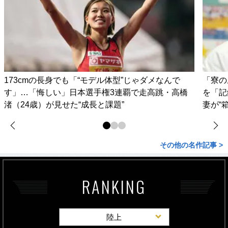
173cmの長身でも「“モデル体型”じゃダメなんで
「寮の
す」…「悔しい」日本選手権3連覇で走高跳・高橋
を「記
渚（24歳）が見せた“成長と課題”
妻が“
その他の名作記事 >
RANKING
陸上