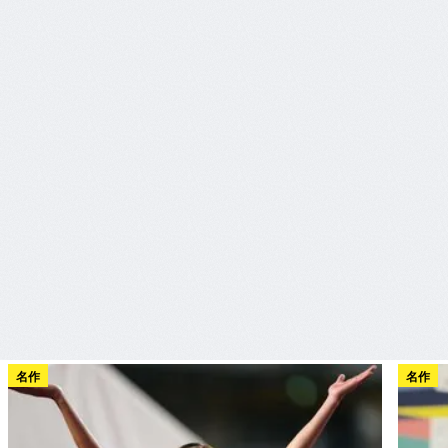
名作
名作