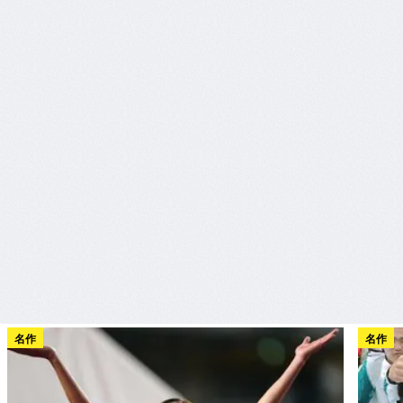
名作
名作