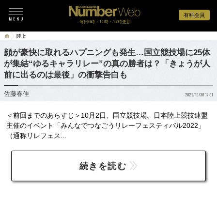
有料会員
毎日6時・11時・17時更新
陸上
顔が豪快に取れるハプニングも発生…国立競技場に25体
が集結“ゆるキャラリレー”の真の勝者は？「きょうが人
前に出るのは最後」の衝撃告白も
佐藤春佳
2022/10/30 17:01
＜前回までのあらすじ＞10月2日、国立競技場。日本陸上競技連盟
主催のイベント「みんなでつなごうリレーフェスティバル2022」
（通称リレフェス...
続きを読む