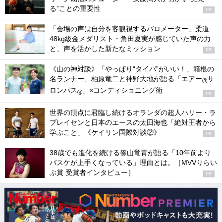
る”ことの重要性
PR
「会場の声は自分を客観視するバロメーター」柔道
48kg級金メダリスト・角田夏実が感じていた声の力
と、声を活かした新たなミッション
PR
《山の神対談》「やっぱり“タイパ”がいい！」箱根の
名ランナー、柏原竜二と神野大地が語る「エアー
サ
®
ロンパス
」×コンディショニング術
®
PR
世界の頂点に君臨し続けるオランダの超人ハリー・ラ
ブレイセンと日本のエースの太田海也「絶対王者から
学ぶこと」《ケイリン国際対談②》
PR
38歳でも進化を続ける篠山竜青が語る「10年前より
バスケが上手くなっている」理由とは。［MVVりらい
ぶ賞 受賞者インタビュー］
PR