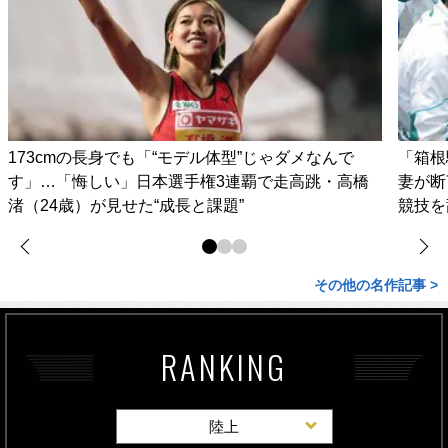
173cmの長身でも「“モデル体型”じゃダメなんで
「箱根
す」…「悔しい」日本選手権3連覇で走高跳・高橋
妻が
渚（24歳）が見せた“成長と課題”
競技を
その他の名作記事 >
RANKING
陸上