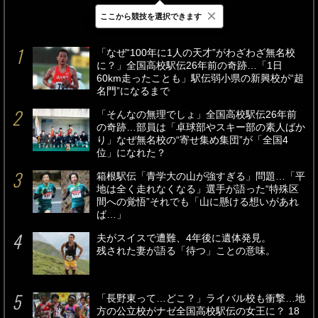
×
ここから競技を選択できます
最新
24時間
週間
「なぜ“100年に1人の天才”がわざわざ無名校
に？」全国高校駅伝26年前の奇跡…「1日
60km走ったことも」駅伝弱小県の新興校が“超
名門”になるまで
「そんなの無理でしょ」全国高校駅伝26年前
の奇跡…部員は「卓球部やスキー部の素人ばか
り」なぜ無名校の“寄せ集め集団”が「全国4
位」になれた？
箱根駅伝「青学大の山が強すぎる」問題…「平
地は全く走れなくなる」選手が語った“特殊区
間への覚悟”それでも「山に懸ける想いがあれ
ば…」
夫がスイスで遭難、4年後に遺体発見。
残された妻が語る「待つ」ことの意味。
「長野東って…どこ？」ライバル校も衝撃…地
方の公立校がナゼ全国高校駅伝の女王に？ 18