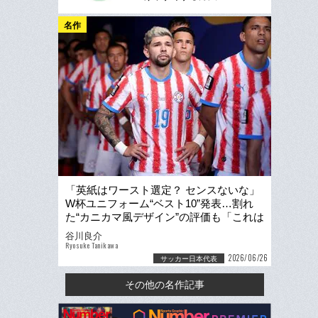
名作
「英紙はワースト選定？ センスないな」
W杯ユニフォーム“ベスト10”発表…割れ
た“カニカマ風デザイン”の評価も「これは
ユニフォームではない」
谷川良介
Ryosuke Tanikawa
2026/06/26
サッカー日本代表
その他の名作記事