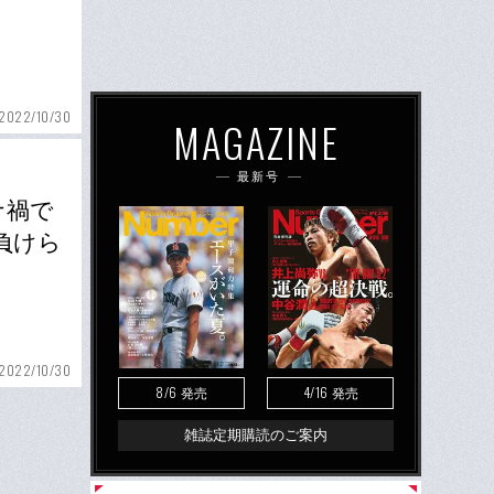
2022/10/30
MAGAZINE
最新号
ナ禍で
負けら
2022/10/30
8/6
4/16
発売
発売
雑誌定期購読のご案内