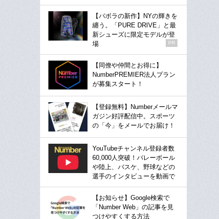
【バボラの新作】NYの輝きを
纏う。「PURE DRIVE」と最
新シューズに限定モデルが登
場
PR
【同僚や仲間とお得に】
NumberPREMIER法人プラン
が募集スタート！
【登録無料】Numberメールマ
ガジン好評配信中。スポーツ
の「今」をメールでお届け！
YouTubeチャンネル登録者数
60,000人突破！バレーボール
や陸上、バスケ、野球などの
選手のインタビューを動画で
【お知らせ】Google検索で
「Number Web」の記事を見
つけやすくする方法