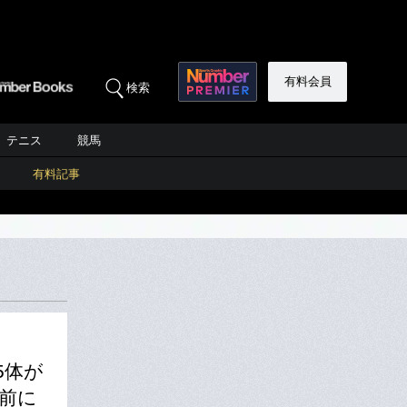
有料会員
検索
テニス
競馬
有料記事
5体が
前に