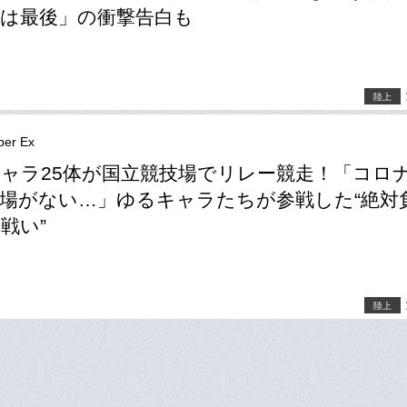
は最後」の衝撃告白も
陸上
er Ex
ャラ25体が国立競技場でリレー競走！「コロ
場がない…」ゆるキャラたちが参戦した“絶対
戦い”
陸上