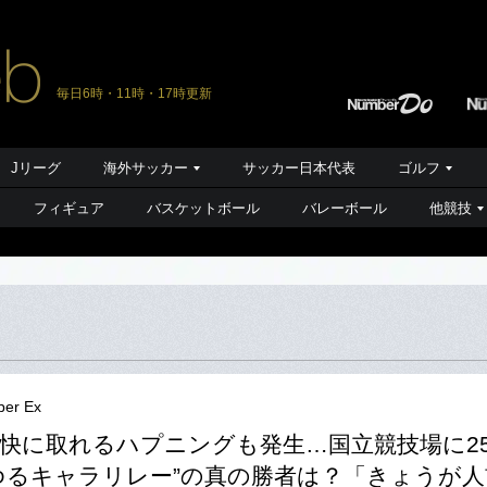
毎日6時・11時・17時更新
Jリーグ
海外サッカー
サッカー日本代表
ゴルフ
フィギュア
バスケットボール
バレーボール
他競技
er Ex
快に取れるハプニングも発生…国立競技場に2
ゆるキャラリレー”の真の勝者は？「きょうが人