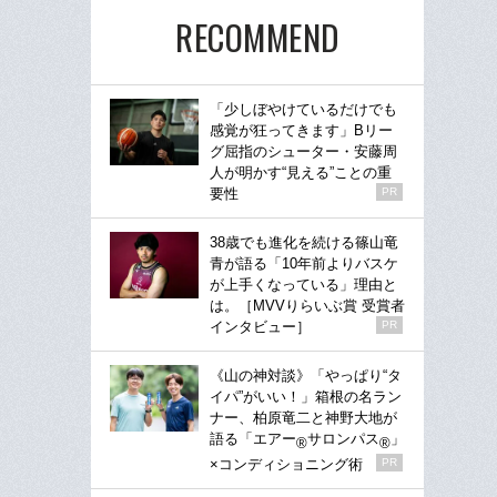
RECOMMEND
「少しぼやけているだけでも
感覚が狂ってきます」Bリー
グ屈指のシューター・安藤周
人が明かす“見える”ことの重
要性
PR
38歳でも進化を続ける篠山竜
青が語る「10年前よりバスケ
が上手くなっている」理由と
は。［MVVりらいぶ賞 受賞者
インタビュー］
PR
《山の神対談》「やっぱり“タ
イパ”がいい！」箱根の名ラン
ナー、柏原竜二と神野大地が
語る「エアー
サロンパス
」
®
®
×コンディショニング術
PR