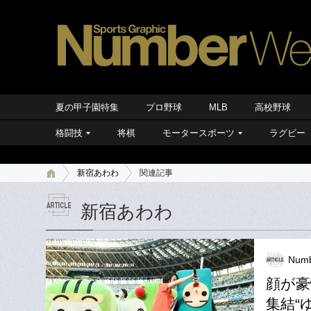
夏の甲子園特集
プロ野球
MLB
高校野球
格闘技
将棋
モータースポーツ
ラグビー
新宿あわわ
関連記事
新宿あわわ
Numb
顔が豪
集結“