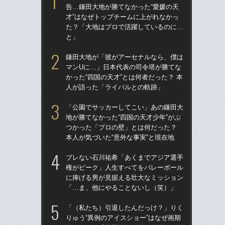
告…鎌田大地が勝てなかった“愛媛の天
権
才”はなぜトップチームに上がれなかっ
に
た？「大地はプロで活躍しているのに…
「
と」
「
鎌田大地が「彼がアーセナルなら、僕は
の“
マンUに…」日本代表の司令塔が勝てな
太
かった“四国の天才”とは何者だった？ 本
ャ
人が語った「ライバルとの軌跡」
け
「公園でサッカーしてこい」あの鎌田大
「
地が勝てなかった“四国の天才少年”がぶ
球部
つかった「プロの壁」とは何だった？
野球
本人が気づいた“意外な事実”と現在地
先
ブレない石川祐希「あくまでアジア選手
「
権がピーク」人生すべてをバレーボール
りゅ
に捧げる男が見据える壮大なミッション
的
「…ま、他にやることないし（笑）」
ち破
「（私たち）引退したんだっけ？」りく
「
りゅう“異例のアイスショー”はなぜ画期
大に