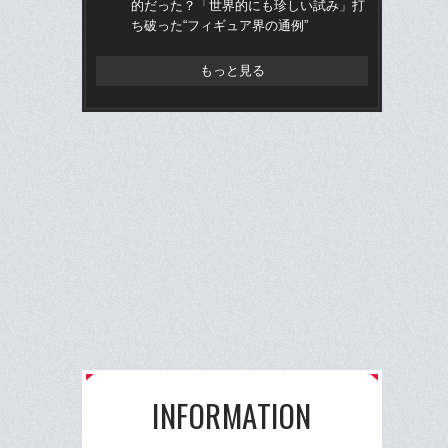
的だった？「世界的にも珍しい試み」打
チ部
ち破った“フィギュア界の通例”
語っ
もっと見る
INFORMATION