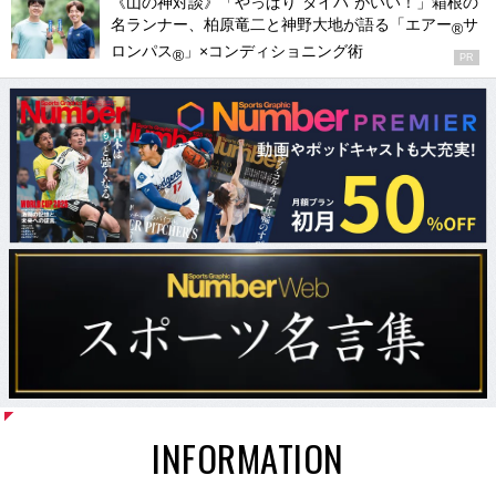
《山の神対談》「やっぱり“タイパ”がいい！」箱根の
名ランナー、柏原竜二と神野大地が語る「エアー
サ
®
ロンパス
」×コンディショニング術
®
PR
INFORMATION