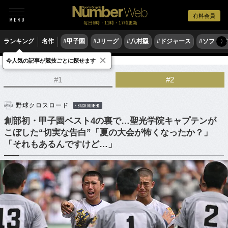
有料会員
毎日6時・11時・17時更新
ランキング
名作
#甲子園
#Jリーグ
#八村塁
#ドジャース
#ソフトバ
〉
×
今人気の記事が競技ごとに探せます
野球
高校野球
#1
#2
野球クロスロード
BACK NUMBER
創部初・甲子園ベスト4の裏で…聖光学院キャプテンが
こぼした“切実な告白”「夏の大会が怖くなったか？」
「それもあるんですけど…」