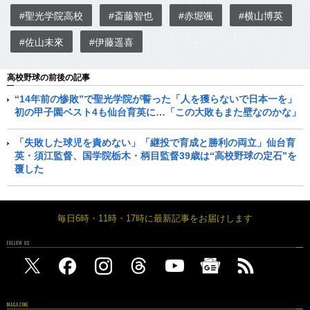
#聖光学院高校
#斎藤智也
#赤堀颯
#横山博英
#佐山未來
#伊藤遥喜
高校野球の前後の記事
“14年前の惨敗”で聖光学院が誓った「人を獲らないで日本一を」
初の甲子園ベスト4も仙台育英に…「この大敗もまた壁なのかな」
「失敗した球児を責めない」「継投で育成と勝利の両立」仙台育
英・須江監督、国学院栃木・柄目監督39歳は“高校野球の定石”を
覆した
毎日6時・11時・17時に最新記事をお届けします
FOLLOW US
MAGAZINE