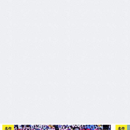
名作
名作