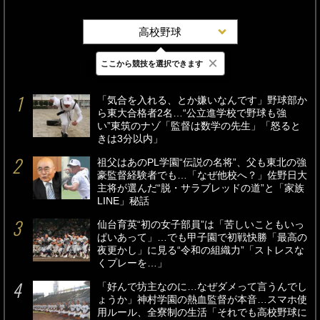
高校野球
×
ここから競技を選択できます
最新
24時間
週間
「気合を入れる、とか嫌いなんです」野球部か
ら東大合格者2名…“公立進学校で野球も強
い”東筑のナゾ「監督は数学の先生」「怒ると
きは3分以内」
祖父はあのPL学園“伝説の名将”、父も東北の強
豪監督経験者でも…「なぜ他校へ？」佐野日大
主将が選んだ“脱・サラブレッドの道”と「家族
LINE」秘話
仙台育英“初の女子部員”は「苦しいこともいっ
ぱいあって」…でも甲子園で初戦快勝「最高の
夜更かし」に見る“令和の組織力”「ストレスな
くプレーを…」
「好んで坊主なのに…なぜダメって言うんでし
ょうか」神村学園の熱血監督が本音…スマホ使
用ルール、全寮制の生活「それでも高校野球に