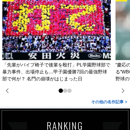
「先輩がパイプ椅子で後輩を殴打」PL学園野球部で
“慶応
暴力事件、出場停止も…甲子園優勝7回の最強野球
る“W
部で何が？ 名門の崩壊がはじまった日
野球の
その他の名作記事 >
RANKING