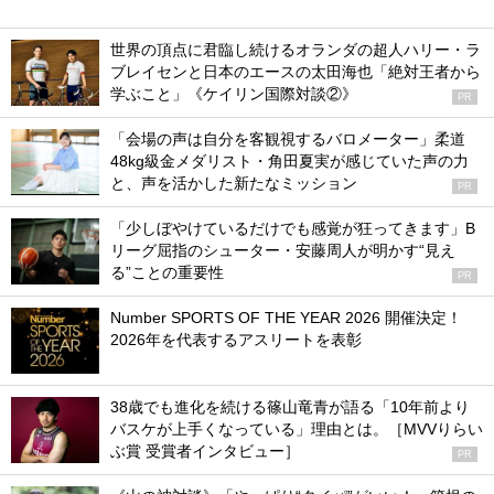
世界の頂点に君臨し続けるオランダの超人ハリー・ラ
ブレイセンと日本のエースの太田海也「絶対王者から
学ぶこと」《ケイリン国際対談②》
PR
「会場の声は自分を客観視するバロメーター」柔道
48kg級金メダリスト・角田夏実が感じていた声の力
と、声を活かした新たなミッション
PR
「少しぼやけているだけでも感覚が狂ってきます」B
リーグ屈指のシューター・安藤周人が明かす“見え
る”ことの重要性
PR
Number SPORTS OF THE YEAR 2026 開催決定！
2026年を代表するアスリートを表彰
38歳でも進化を続ける篠山竜青が語る「10年前より
バスケが上手くなっている」理由とは。［MVVりらい
ぶ賞 受賞者インタビュー］
PR