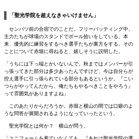
「聖光学院を超えなきゃいけません」
センバツ前の合宿でのことだ。フリーバッティング中、
主力たちが球場のスタンドでボール拾いをしている。本
来、優先的に練習をするべき選手たちが裏方をする。その
ことについて赤堀に尋ねると、嬉しそうに説明した。
「うちには下っ端とかいないんで。秋まではメンバーが引
っ張ってきた部分は多少あったんですけど、今は自分らが
控え選手に引っ張られている部分もあるというか。『こい
つらがやってんだから、俺たちもやるべきことをやろう』
って雰囲気がありますよね」
このあたりからだろうか。赤堀と横山の間では口癖のよ
うな問答が展開されるようになっていったという。
聖光学院とは何か？ 横山が問う。
「ユニフォームを着ていなくても、『あれは聖光学院の選