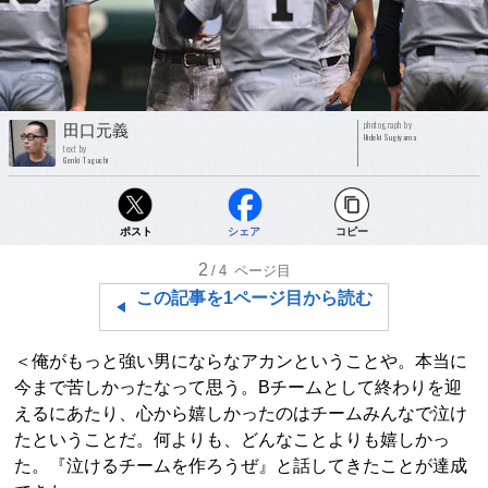
photograph by
田口元義
Hideki Sugiyama
text by
Genki Taguchi
ポスト
シェア
コピー
2
/4
ページ目
この記事を1ページ目から読む
＜俺がもっと強い男にならなアカンということや。本当に
今まで苦しかったなって思う。Bチームとして終わりを迎
えるにあたり、心から嬉しかったのはチームみんなで泣け
たということだ。何よりも、どんなことよりも嬉しかっ
た。『泣けるチームを作ろうぜ』と話してきたことが達成