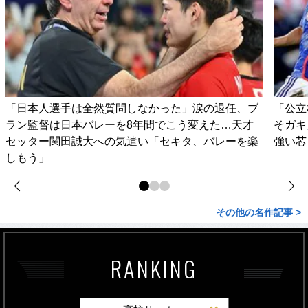
「日本人選手は全然質問しなかった」涙の退任、ブ
「公立
ラン監督は日本バレーを8年間でこう変えた…天才
そガキ
セッター関田誠大への気遣い「セキタ、バレーを楽
強い芯
しもう」
その他の名作記事 >
RANKING