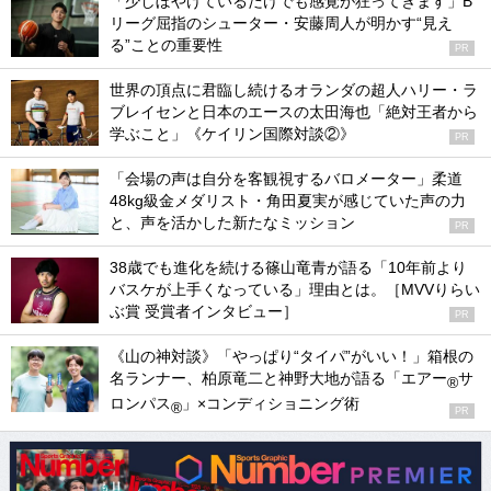
「少しぼやけているだけでも感覚が狂ってきます」B
リーグ屈指のシューター・安藤周人が明かす“見え
る”ことの重要性
PR
世界の頂点に君臨し続けるオランダの超人ハリー・ラ
ブレイセンと日本のエースの太田海也「絶対王者から
学ぶこと」《ケイリン国際対談②》
PR
「会場の声は自分を客観視するバロメーター」柔道
48kg級金メダリスト・角田夏実が感じていた声の力
と、声を活かした新たなミッション
PR
38歳でも進化を続ける篠山竜青が語る「10年前より
バスケが上手くなっている」理由とは。［MVVりらい
ぶ賞 受賞者インタビュー］
PR
《山の神対談》「やっぱり“タイパ”がいい！」箱根の
名ランナー、柏原竜二と神野大地が語る「エアー
サ
®
ロンパス
」×コンディショニング術
®
PR