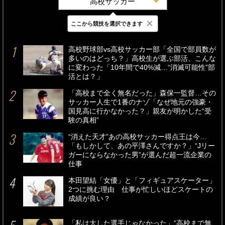
高校サッカー
×
ここから競技を選択できます
最新
24時間
週間
高校野球部vs高校サッカー部「全国で部員数が
多いのはどっち？」高校生が選ぶ部活、こんな
に変わった「10年間で40%減…“消滅可能性”部
活とは？」
「高校まで全く無名だった」森保一監督…その
サッカー人生で1番のナゾ「なぜ地元の強豪・
国見高に行かなかった？」親友が明かした“受
験の真相”
“消えた天才”あの高校サッカー得点王は今…
「もしかして、あの平澤さんですか？」“Jリー
ガーにならなかった男”が選んだ超一流企業の
仕事
本田望結「女優」と「フィギュアスケーター」
2つに挑む理由 仕事が忙しいほどスケートの
成績が良い？
「私は大した選手じゃなかった」“高校まで無