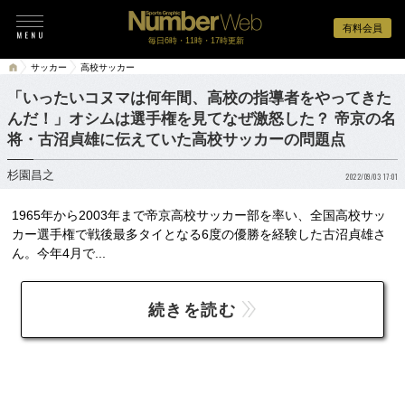
有料会員
毎日6時・11時・17時更新
サッカー
高校サッカー
「いったいコヌマは何年間、高校の指導者をやってきた
んだ！」オシムは選手権を見てなぜ激怒した？ 帝京の名
将・古沼貞雄に伝えていた高校サッカーの問題点
杉園昌之
2022/09/03 17:01
1965年から2003年まで帝京高校サッカー部を率い、全国高校サッ
カー選手権で戦後最多タイとなる6度の優勝を経験した古沼貞雄さ
ん。今年4月で...
続きを読む