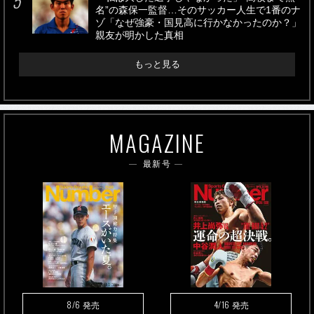
名”の森保一監督…そのサッカー人生で1番のナ
ゾ「なぜ強豪・国見高に行かなかったのか？」
親友が明かした真相
もっと見る
MAGAZINE
最新号
8/6
4/16
発売
発売