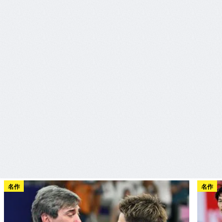
名作
名作