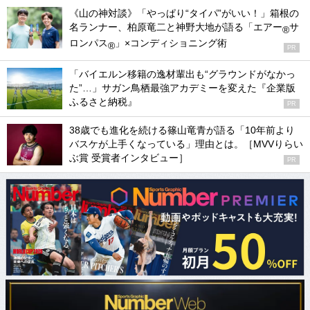
《山の神対談》「やっぱり“タイパ”がいい！」箱根の
名ランナー、柏原竜二と神野大地が語る「エアー
サ
®
ロンパス
」×コンディショニング術
®
PR
「バイエルン移籍の逸材輩出も“グラウンドがなかっ
た”…」サガン鳥栖最強アカデミーを変えた『企業版
ふるさと納税』
PR
38歳でも進化を続ける篠山竜青が語る「10年前より
バスケが上手くなっている」理由とは。［MVVりらい
ぶ賞 受賞者インタビュー］
PR