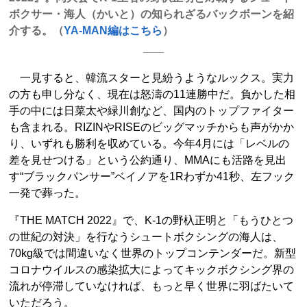
ボクサー・海人（かいと）の知られざるバックボーンを紹
介する。（
YA-MAN編はこちら
）
一見すると、韓流スターと見紛うようなルックス。実力
の方も申し分なく、現在は怒濤の11連勝中だ。負かした相
手の中には日菜太や緑川創など、国内のトップファイター
も含まれる。RIZINやRISEのビッグマッチからも声がかか
り、いずれも勝利を収めている。今年4月には「レベルの
差を見せつける」という公約通り、MMAにも活路を見出
す“ブラックパンサー”ベイノアを1Rわずか41秒、左フック
一発で葬った。
『THE MATCH 2022』で、K-1の野杁正明と「もうひとつ
の世紀の対決」を行なうシュートボクシングの海人は、
70kg級では間違いなく世界のトップコンテンダーだ。新型
コロナウイルスの感染拡大によってキックボクシング界の
流れが停滞していなければ、もっと早く世界に羽ばたいて
いただろう。