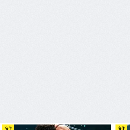
名作
名作