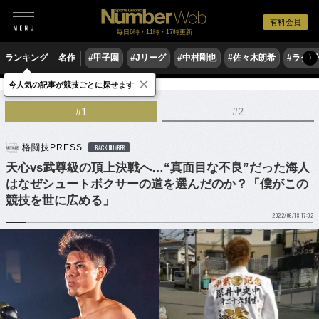
有料会員
毎日6時・11時・17時更新
ランキング
名作
#甲子園
#Jリーグ
#中村剛也
#佐々木朗希
#ラグ
〉
×
今人気の記事が競技ごとに探せます
格闘技
その他
#1
#2
格闘技PRESS
BACK NUMBER
天心vs武尊級の頂上決戦へ…“真面目な不良”だった海人
はなぜシュートボクサーの道を選んだのか？「僕がこの
競技を世に広める」
2022/06/18 17:02