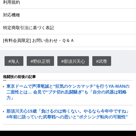
利用規約
対応機種
特定商取引法に基づく表記
[有料会員限定] お問い合わせ・Ｑ＆Ａ
#海人
#野杁正明
#那須川天心
#武尊
格闘技の前後の記事
東京ドームで芦澤竜誠と“狂気のケンカマッチ”を行うYA-MANの
二面性とは… 会見で“ブチ切れ乱闘騒ぎ”も「自分の武器は戦略
力」
那須川天心19歳「負けるのは怖くない。やるなら今年中ですね」
4年前に語っていた武尊戦への思いと“ボクシング転向の可能性”