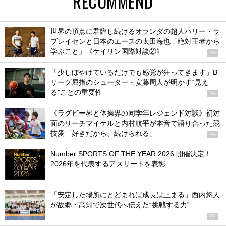
RECOMMEND
世界の頂点に君臨し続けるオランダの超人ハリー・ラ
ブレイセンと日本のエースの太田海也「絶対王者から
学ぶこと」《ケイリン国際対談②》
PR
「少しぼやけているだけでも感覚が狂ってきます」B
リーグ屈指のシューター・安藤周人が明かす“見え
る”ことの重要性
PR
《ラグビー界と体操界の同学年レジェンド対談》初対
面のリーチマイケルと内村航平が本音で語り合った競
技愛「好きだから、続けられる」
PR
Number SPORTS OF THE YEAR 2026 開催決定！
2026年を代表するアスリートを表彰
「安定した場所にとどまれば成長は止まる」西内悠人
が故郷・高知で次世代へ伝えた“挑戦する力”
PR