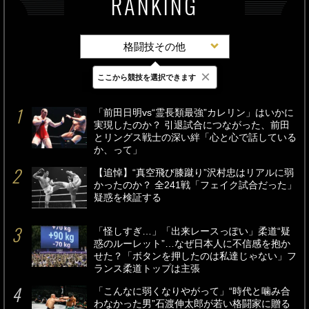
RANKING
格闘技その他
×
ここから競技を選択できます
最新
24時間
週間
「前田日明vs“霊長類最強”カレリン」はいかに
実現したのか？ 引退試合につながった、前田
とリングス戦士の深い絆「心と心で話している
か、って」
【追悼】“真空飛び膝蹴り”沢村忠はリアルに弱
かったのか？ 全241戦「フェイク試合だった」
疑惑を検証する
「怪しすぎ…」「出来レースっぽい」柔道“疑
惑のルーレット”…なぜ日本人に不信感を抱か
せた？「ボタンを押したのは私達じゃない」フ
ランス柔道トップは主張
「こんなに弱くなりやがって」“時代と噛み合
わなかった男”石渡伸太郎が若い格闘家に贈る