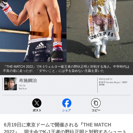
『THE MATCH 2022』でK-1ウェルター級王者の野杁正明と対戦する海人。中学時代は
不良の道に走ったが、「ダサいこと」には手を染めない主義を貫いた
photograph by
布施鋼治
RIZIN FF Susumu Nagao / SHOOT
BOXING
text by
Koji Fuse
ポスト
シェア
コピー
6月19日に東京ドームで開催される『THE MATCH
2022』。同大会でK-1王者の野杁正明と対戦するシュート