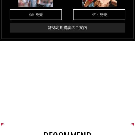
8/6
4/16
発売
発売
雑誌定期購読のご案内