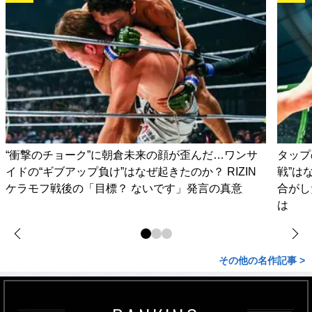
“衝撃のチョーク”に朝倉未来の顔が歪んだ…ワンサ
タップ
イドの“ギブアップ負け”はなぜ起きたのか？ RIZIN
戦”は
ケラモフ戦後の「目標？ ないです」発言の真意
合がし
は
その他の名作記事 >