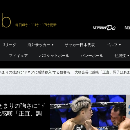
毎日6時・11時・17時更新
Jリーグ
海外サッカー
サッカー日本代表
ゴルフ
フィギュア
バスケットボール
バレーボール
他競技
のあまりの強さに“ドネアに感情移入”する観客も… 大橋会長は感嘆「正直、調子はあ
あまりの強さに“ド
は感嘆「正直、調