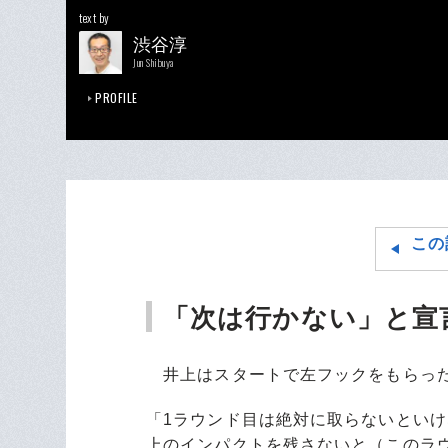
text by
渋谷淳
Jun Shibuya
PROFILE
この
「次は行かない」と宣
井上はスタートで左フックをもらった
「1ラウンド目は絶対に取らないとい
上のインパクトを残さないと（このラ