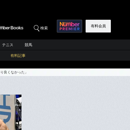
有料会員
検索
テニス
競馬
有料記事
まり良くなかった」