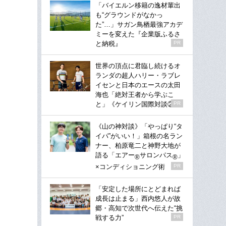
「バイエルン移籍の逸材輩出
も“グラウンドがなかっ
た”…」サガン鳥栖最強アカデ
ミーを変えた『企業版ふるさ
と納税』
PR
世界の頂点に君臨し続けるオ
ランダの超人ハリー・ラブレ
イセンと日本のエースの太田
海也「絶対王者から学ぶこ
と」《ケイリン国際対談②》
PR
《山の神対談》「やっぱり“タ
イパ”がいい！」箱根の名ラン
ナー、柏原竜二と神野大地が
語る「エアー
サロンパス
」
®
®
×コンディショニング術
PR
「安定した場所にとどまれば
成長は止まる」西内悠人が故
郷・高知で次世代へ伝えた“挑
戦する力”
PR