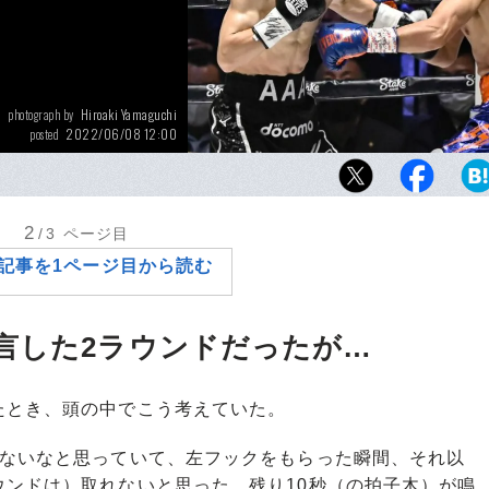
Hiroaki Yamaguchi
photograph by
2022/06/08 12:00
posted
2回、井上尚弥がノニト・ドネアを沈めた瞬間
ー”が戦前の予想を上回るほどの圧倒的な強さ
た
2
/3
ページ目
記事を1ページ目から読む
言した2ラウンドだったが…
とき、頭の中でこう考えていた。
けないなと思っていて、左フックをもらった瞬間、それ以
ウンドは）取れないと思った。残り10秒（の拍子木）が鳴