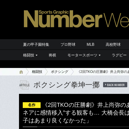
夏の甲子園特集
プロ野球
MLB
高校野球
格闘技
将棋
モータースポーツ
ラグビー
格闘技
ボクシング
《2回TKOの圧勝劇》井上尚弥
ボクシング拳坤一擲
BACK NUMBER
《2回TKOの圧勝劇》井上尚弥の
名作
ネアに感情移入”する観客も… 大橋会長
子はあまり良くなかった」