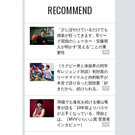
RECOMMEND
「少しぼやけているだけでも
感覚が狂ってきます」Bリー
グ屈指のシューター・安藤周
人が明かす“見える”ことの重
要性
PR
《ラグビー界と体操界の同学
年レジェンド対談》初対面の
リーチマイケルと内村航平が
本音で語り合った競技愛「好
きだから、続けられる」
PR
38歳でも進化を続ける篠山竜
青が語る「10年前よりバスケ
が上手くなっている」理由と
は。［MVVりらいぶ賞 受賞者
インタビュー］
PR