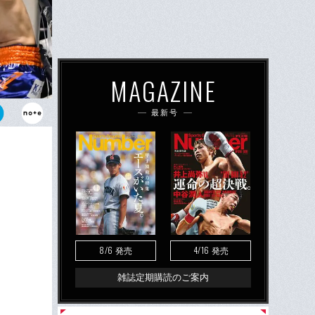
MAGAZINE
最新号
。“モンスタ
を見せつけ
8/6
4/16
発売
発売
雑誌定期購読のご案内