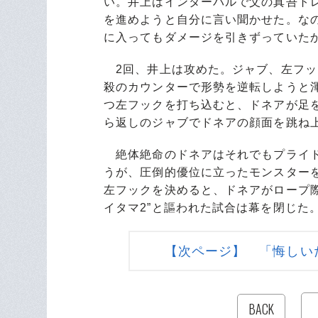
い。井上はインターバルで父の真吾ト
を進めようと自分に言い聞かせた。な
に入ってもダメージを引きずっていた
2回、井上は攻めた。ジャブ、左フッ
殺のカウンターで形勢を逆転しようと
つ左フックを打ち込むと、ドネアが足
ら返しのジャブでドネアの顔面を跳ね
絶体絶命のドネアはそれでもプライド
うが、圧倒的優位に立ったモンスター
左フックを決めると、ドネアがロープ際
イタマ2”と謳われた試合は幕を閉じた
【次ページ】 「悔しい
BACK