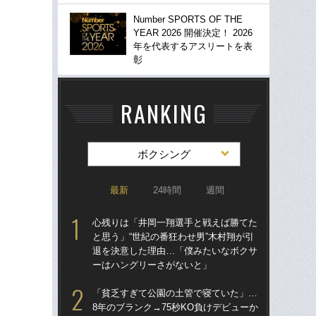
Number SPORTS OF THE
YEAR 2026 開催決定！ 2026
年を代表するアスリートを表
彰
RANKING
ボクシング
最新
24時間
週間
心残りは「井岡一翔選手と戦えば勝てた
驚き
と思う」“世紀の番狂わせ男”木村翔が引
ゴル
退を決意した理由…「僕みたいなボクサ
んな
ーはハングリーさがないと」
報
た
「貧乏すぎて公園の土管で寝ていた」…
8年のブランク→75秒KO負けデビューか
「お