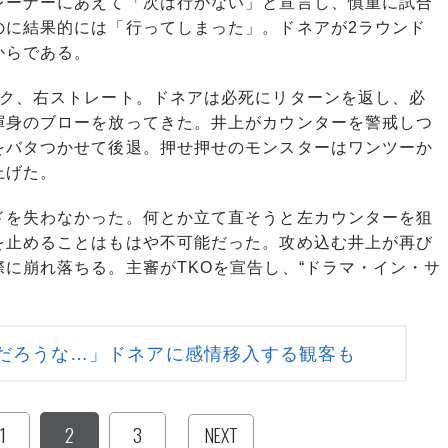
レーナーにあえて「次は行かない」と宣言し、慎重に試合
のに結果的には「行ってしまった」。ドネアが2ラウンド
からである。
ク、右ストレート。ドネアは必死にリターンを返し、必
渾身のブローを放ってきた。井上がカウンターを警戒しつ
をバタつかせて後退。押せ押せのモンスターはワンツーか
上げた。
を失わなかった。何とか立て直そうと左カウンターを狙
を止めることはもはや不可能だった。攻め込む井上が再び
に崩れ落ちる。主審がTKOを宣告し、“ドラマ・イン・サ
。
だろうな…」ドネアに感情移入する観客も
1
2
3
NEXT