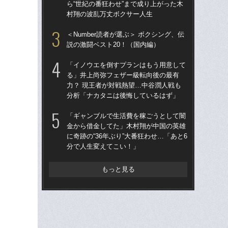
ら“世紀の番狂わせ”まで成り上がった木
番ケ
村翔の波乱万丈ボクサー人生
大
木
＜Number読者が選ぶ＞ ボクシング、伝
説の激闘ベスト20！（国内編）
「
と返
「イノウエを倒すプランはもう用意して
「
る」井上尚弥フェザー級転向後の最有
す“
力？ 現王者が対戦熱望…中谷潤人戦も
分析「ナカタニは後悔しているはず」
「
か
「ギャンブルで生活費を稼ごうとして闇
に…
金から借金してた」木村翔が中国の英雄
伝
に奇跡の“36年ぶり”大番狂わせ…「あと6
分で人生変えてこい！」
中
ン
至
もっと見る
パン