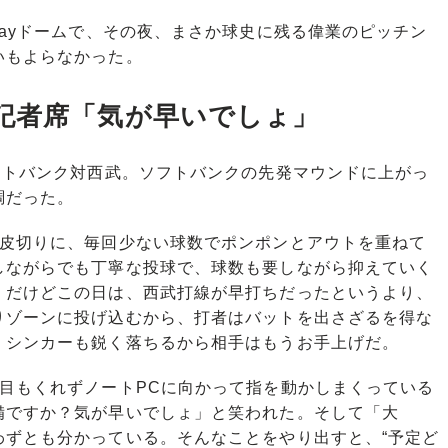
ayドームで、その夜、まさか球史に残る偉業のピッチン
いもよらなかった。
記者席「気が早いでしょ」
フトバンク対西武。ソフトバンクの先発マウンドに上がっ
調だった。
皮切りに、毎回少ない球数でポンポンとアウトを重ねて
しながらでも丁寧な投球で、球数も要しながら抑えていく
。だけどこの日は、西武打線が早打ちだったというより、
りゾーンに投げ込むから、打者はバットを出さざるを得な
、シンカーも鋭く落ちるから相手はもうお手上げだ。
目もくれずノートPCに向かって指を動かしまくっている
備ですか？気が早いでしょ」と笑われた。そして「大
わずとも分かっている。そんなことをやり出すと、“予定ど