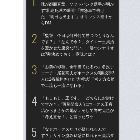
球が顔面直撃、ソフトバンク選手が明か
球
す“壮絶死球の瞬間”「救急車で告げ
す“
た…“明日も出ます”」オリックス投手か
た…
らDM
らD
「監督、今日は何対何で勝つつもりなん
「
です？」「なんで今？」ダイエー王貞治
で
を驚かせた唐突な問い…「勝つシナリオ
を
は7割決めておく」意味とは？
は
「お前の球種、全部当てたるわ」名投手
「
コーチ・尾花高夫がホークスの0勝投手3
コー
人に2桁勝利させた“方程式”「考え方次第
人に
で二流も一流になれる」
で
「もしもし、王です」「どちらにお掛け
「
ですか？」“優勝請負人”にホークス王貞
です
治からまさかの電話…そして野村克也が
治
「考え直せ！」と言ったワケ
「
「なぜホークスだけが疑われるんで
「
す？」サイン盗み疑惑に揺れる王貞治ダ
ホー