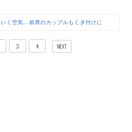
ていく空気…前席のカップルもくぎ付けに
3
4
NEXT