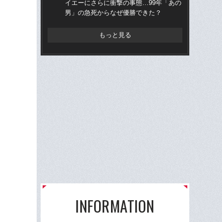
イエーにさらに衝撃の事態…99年「あの
ら“
男」の急死からなぜ優勝できた？
ス
もっと見る
INFORMATION