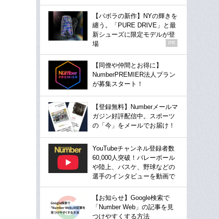
【バボラの新作】NYの輝きを
纏う。「PURE DRIVE」と最
新シューズに限定モデルが登
場
PR
【同僚や仲間とお得に】
NumberPREMIER法人プラン
が募集スタート！
【登録無料】Numberメールマ
ガジン好評配信中。スポーツ
の「今」をメールでお届け！
YouTubeチャンネル登録者数
60,000人突破！バレーボール
や陸上、バスケ、野球などの
選手のインタビューを動画で
【お知らせ】Google検索で
「Number Web」の記事を見
つけやすくする方法