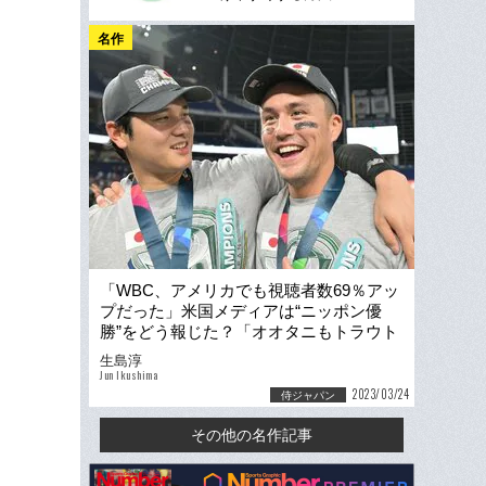
名作
「WBC、アメリカでも視聴者数69％アッ
プだった」米国メディアは“ニッポン優
勝”をどう報じた？「オオタニもトラウト
もいるのに…なぜ弱い？」エンゼルス記
生島淳
者は嘆く
Jun Ikushima
2023/03/24
侍ジャパン
その他の名作記事