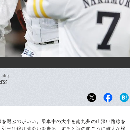
raph by
PRESS
を選ぶのがいい。乗車中の大半を南九州の山深い路線を
と列車は錦江湾沿いを走る。すると海の向こうに雄大な桜