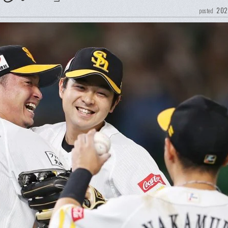
202
posted