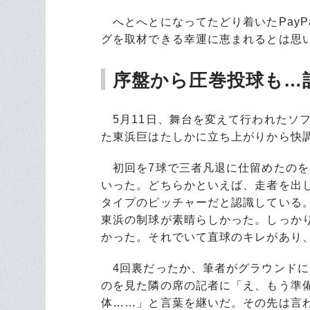
へとへとになってたどり着いたPayP
グを取材できる幸運に恵まれるとは思
序盤から圧巻投球も…
5月11日、舞台を変えて行われたソ
た東浜巨はたしかに立ち上がりから快
初回を7球で三者凡退に仕留めたのを
いった。どちらかといえば、走者を出
タイプのピッチャーだと認識している
東浜の制球が素晴らしかった。しっか
かった。それでいて直球のキレがあり
4回裏だったか、筆者がグラウンドに
のを見た隣の席の記者に「え、もう準
体……」と言葉を継いだ。その先は言