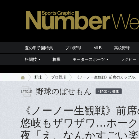
夏の甲子園特集
プロ野球
MLB
高校野球
格闘技
将棋
モータースポーツ
ラグビー
野球
プロ野球
《ノーノー生観戦》前席のカップル、
野球のぼせもん
BACK NUMBER
《ノーノー生観戦》前席
悠岐もザワザワ…ホークス
夜「え、なんかすごい楽