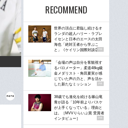
RECOMMEND
世界の頂点に君臨し続けるオ
ランダの超人ハリー・ラブレ
イセンと日本のエースの太田
海也「絶対王者から学ぶこ
と」《ケイリン国際対談②》
PR
「会場の声は自分を客観視す
るバロメーター」柔道48kg級
金メダリスト・角田夏実が感
じていた声の力と、声を活か
した新たなミッション
PR
38歳でも進化を続ける篠山竜
青が語る「10年前よりバスケ
が上手くなっている」理由と
は。［MVVりらいぶ賞 受賞者
インタビュー］
PR