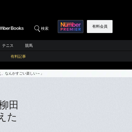
有料会員
検索
テニス
競馬
有料記事
え、なんかすごい楽しい～」
柳田
えた