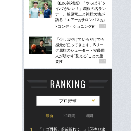
《山の神対談》「やっぱり“タ
イパ”がいい！」箱根の名ラン
ナー、柏原竜二と神野大地が
語る「エアー
サロンパス
」
®
®
×コンディショニング術
PR
「少しぼやけているだけでも
感覚が狂ってきます」Bリー
グ屈指のシューター・安藤周
人が明かす“見える”ことの重
要性
PR
RANKING
プロ野球
最新
24時間
週間
「アゴ骨折、前歯折れて…」156キロ速
「ア