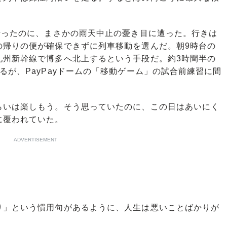
行ったのに、まさかの雨天中止の憂き目に遭った。行きは
の帰りの便が確保できずに列車移動を選んだ。朝9時台の
九州新幹線で博多へ北上するという手段だ。約3時間半の
るが、PayPayドームの「移動ゲーム」の試合前練習に間
いは楽しもう。そう思っていたのに、この日はあいにく
に覆われていた。
ADVERTISEMENT
」という慣用句があるように、人生は悪いことばかりが