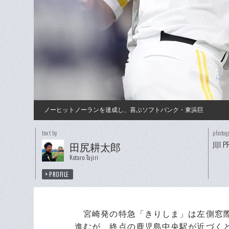
ノーヒットノーランを達成し、喜ぶソフトバンク・東浜巨
text by
photog
JIJI 
田尻耕太郎
Kotaro Tajiri
PROFILE
宮崎発の特急「きりしま」は左側窓際
進むが、終点の鹿児島中央駅が近づく