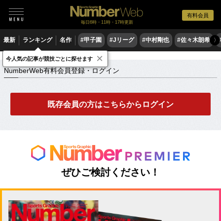
有料会員
毎日6時・11時・17時更新
最新
ランキング
名作
#甲子園
#Jリーグ
#中村剛也
#佐々木朗希
〉
×
NumberWeb有料会員登録・ログイン
今人気の記事が競技ごとに探せます
NumberWeb有料会員登録・ログイン
既存会員の方はこちらからログイン
ぜひご検討ください！