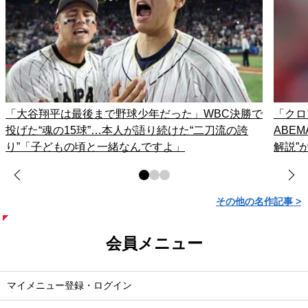
「大谷翔平は最後まで野球少年だった」WBC決勝で
「クロ
投げた“魂の15球”…本人が語り続けた“二刀流の誇
ABE
り”「子どもの頃と一緒なんですよ」
解説”
その他の名作記事 >
会員メニュー
マイメニュー登録・ログイン