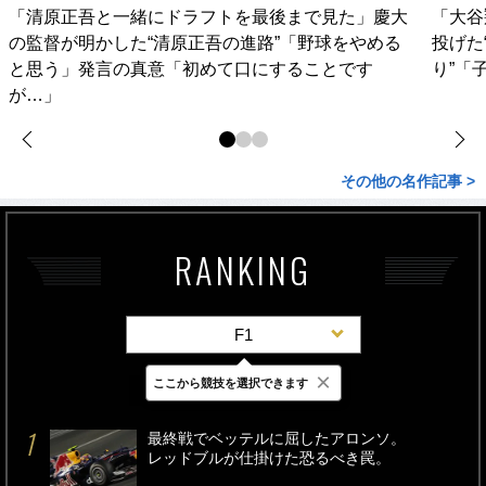
「清原正吾と一緒にドラフトを最後まで見た」慶大
「大谷
の監督が明かした“清原正吾の進路”「野球をやめる
投げた
と思う」発言の真意「初めて口にすることです
り”「
が…」
その他の名作記事 >
RANKING
F1
×
ここから競技を選択できます
最新
24時間
週間
最終戦でベッテルに屈したアロンソ。
レッドブルが仕掛けた恐るべき罠。