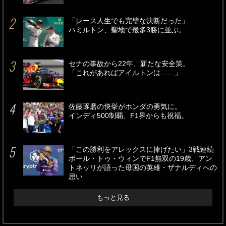
「レース人生でも完璧な決断だった」
ハミルトン、聖地で最多3勝に並ぶ。
セナの事故から22年、新たな安全策。
「これがあればアイルトンは……」
佐藤琢磨の快挙がホンダの勇気に。
インディ500制覇、F1界からも祝福。
「この勝利をアレックスに捧げたい」3戦連続
ポール・トゥ・ウィンでF1無双の19歳、アン
トネッリが語った母国の英雄・ザナルディへの
思い
もっと見る