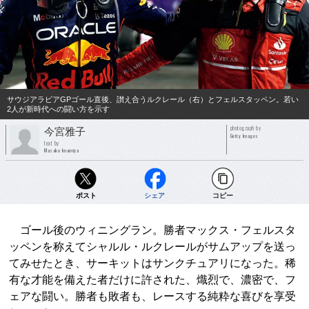
サウジアラビアGPゴール直後、讃え合うルクレール（右）とフェルスタッペン。若い
2人が新時代への闘い方を示す
photograph by
今宮雅子
Getty Images
text by
Masako Imamiya
ポスト
シェア
コピー
ゴール後のウィニングラン。勝者マックス・フェルスタ
ッペンを称えてシャルル・ルクレールがサムアップを送っ
てみせたとき、サーキットはサンクチュアリになった。稀
有な才能を備えた者だけに許された、熾烈で、濃密で、フ
ェアな闘い。勝者も敗者も、レースする純粋な喜びを享受