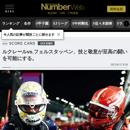
有料会員
毎日6時・11時・17時更新
ランキング
名作
#甲子園
#Jリーグ
#中村剛也
#佐々木朗希
#ラグ
〉
×
今人気の記事が競技ごとに探せます
モータースポーツ
F1
SCORE CARD
BACK NUMBER
ルクレールvs.フェルスタッペン、技と敬意が至高の闘い
を可能にする。
2022/04/21 07:00