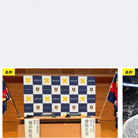
名作
名作