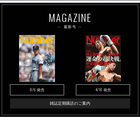
MAGAZINE
最新号
8/6
4/16
発売
発売
雑誌定期購読のご案内