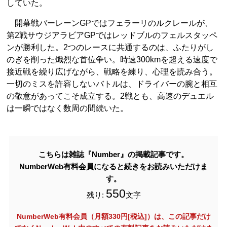
していた。
開幕戦バーレーンGPではフェラーリのルクレールが、
第2戦サウジアラビアGPではレッドブルのフェルスタッペ
ンが勝利した。2つのレースに共通するのは、ふたりがし
のぎを削った熾烈な首位争い。時速300kmを超える速度で
接近戦を繰り広げながら、戦略を練り、心理を読み合う。
一切のミスを許容しないバトルは、ドライバーの腕と相互
の敬意があってこそ成立する。2戦とも、高速のデュエル
は一瞬ではなく数周の間続いた。
こちらは雑誌『Number』の掲載記事です。
NumberWeb有料会員になると続きをお読みいただけま
す。
550
残り:
文字
NumberWeb有料会員（月額330円[税込]）は、この記事だけ