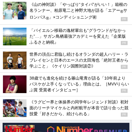
《山の神対談》「やっぱり“タイパ”がいい！」箱根の
名ランナー、柏原竜二と神野大地が語る「エアー
サ
®
ロンパス
」×コンディショニング術
®
PR
「バイエルン移籍の逸材輩出も“グラウンドがなかっ
た”…」サガン鳥栖最強アカデミーを変えた『企業版
ふるさと納税』
PR
世界の頂点に君臨し続けるオランダの超人ハリー・ラ
ブレイセンと日本のエースの太田海也「絶対王者から
学ぶこと」《ケイリン国際対談②》
PR
38歳でも進化を続ける篠山竜青が語る「10年前より
バスケが上手くなっている」理由とは。［MVVりらい
ぶ賞 受賞者インタビュー］
PR
《ラグビー界と体操界の同学年レジェンド対談》初対
面のリーチマイケルと内村航平が本音で語り合った競
技愛「好きだから、続けられる」
PR