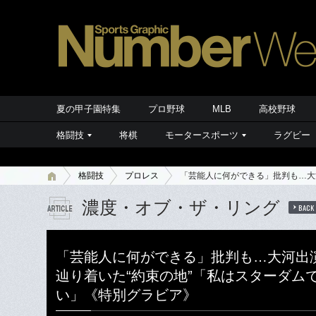
夏の甲子園特集
プロ野球
MLB
高校野球
格闘技
将棋
モータースポーツ
ラグビー
格闘技
プロレス
「芸能人に何ができる」批判も…大
濃度・オブ・ザ・リング
BACK
「芸能人に何ができる」批判も…大河出
辿り着いた“約束の地”「私はスターダム
い」《特別グラビア》