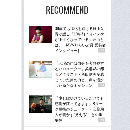
RECOMMEND
38歳でも進化を続ける篠山竜
青が語る「10年前よりバスケ
が上手くなっている」理由と
は。［MVVりらいぶ賞 受賞者
インタビュー］
PR
「会場の声は自分を客観視す
るバロメーター」柔道48kg級
金メダリスト・角田夏実が感
じていた声の力と、声を活か
した新たなミッション
PR
「少しぼやけているだけでも
感覚が狂ってきます」Bリー
グ屈指のシューター・安藤周
人が明かす“見える”ことの重
要性
PR