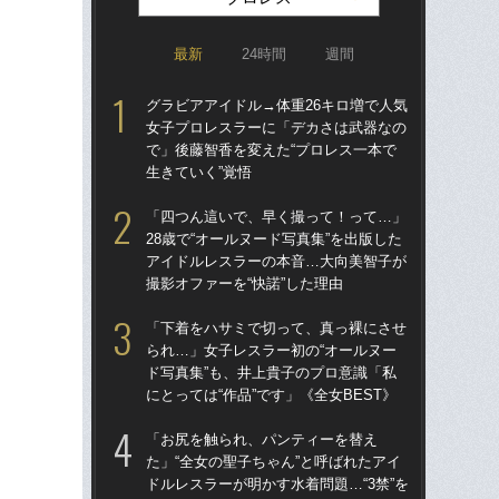
最新
24時間
週間
グラビアアイドル→体重26キロ増で人気
グラ
女子プロレスラーに「デカさは武器なの
女
で」後藤智香を変えた“プロレス一本で
で」
生きていく”覚悟
生き
「四つん這いで、早く撮って！って…」
「
28歳で“オールヌード写真集”を出版した
られ
アイドルレスラーの本音…大向美智子が
ド写
撮影オファーを“快諾”した理由
にと
「下着をハサミで切って、真っ裸にさせ
「ク
られ…」女子レスラー初の“オールヌー
女の
ド写真集”も、井上貴子のプロ意識「私
は何
にとっては“作品”です」《全女BEST》
大
「お尻を触られ、パンティーを替え
「
た」“全女の聖子ちゃん”と呼ばれたアイ
28
ドルレスラーが明かす水着問題…“3禁”を
ア