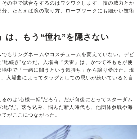
、その中で試合をするのはワクワクします。技の威力とか
部分、たとえば腕の取り方、ロープワークにも細かい技術
」は、もう“憧れ”を隠さない
でもリングネームやコスチュームを変えていない。デビ
“地続き”なのだ。入場曲『天雷』は、かつて谷ももが使
欠場中で「一緒に闘うという気持ち」から譲り受けた。現
ても、入場曲によってタッグとしての思いが続いていると言
るのは“心機一転”だろう。だが向後にとってスターダム
の地”だ。落ち込み、悩んだ新人時代も、他団体参戦や海
べてがここにつながった。