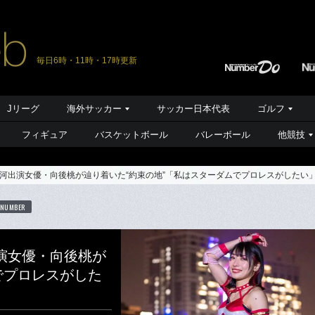
毎日6時・11時・17時更新
Jリーグ
海外サッカー
サッカー日本代表
ゴルフ
フィギュア
バスケットボール
バレーボール
他競技
河出演女優・向後桃が辿り着いた“約束の地”「私はスターダムでプロレスがしたい
 NUMBER
演女優・向後桃が
でプロレスがした