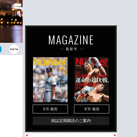
MAGAZINE
最新号
2月23日の
王座に挑戦す
8/6
4/16
発売
発売
雑誌定期購読のご案内