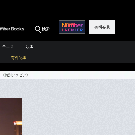
有料会員
検索
テニス
競馬
有料記事
」《特別グラビア》