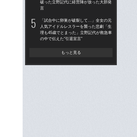
破った立野記代に経営陣が放った大胆発
撮影
言
「立
「試合中に卵巣が破裂して…」全女の元
うグ
人気アイドルレスラーを襲った悲劇「生
せる
理も45歳でとまった」立野記代が救急車
の
の中で伝えた“引退宣言”
もっと見る