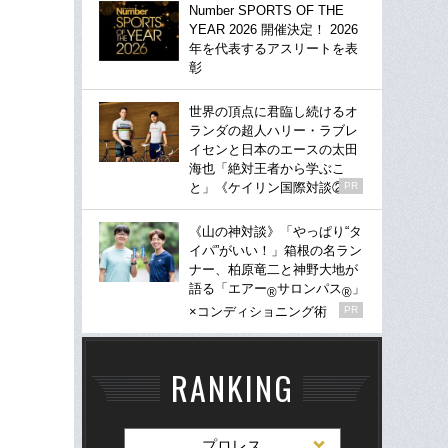
Number SPORTS OF THE
YEAR 2026 開催決定！ 2026
年を代表するアスリートを表
彰
世界の頂点に君臨し続けるオ
ランダの超人ハリー・ラブレ
イセンと日本のエースの太田
海也「絶対王者から学ぶこ
と」《ケイリン国際対談②》
PR
《山の神対談》「やっぱり“タ
イパ”がいい！」箱根の名ラン
ナー、柏原竜二と神野大地が
語る「エアー
サロンパス
」
®
®
×コンディショニング術
PR
RANKING
プロレス