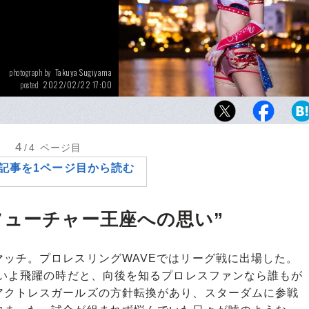
Takuya Sugiyama
photograph by
2022/02/22 17:00
posted
2022年からスターダムに参戦している向後桃。
大会では、フューチャー・オブ・スターダム
る
4
/4
ページ目
記事を1ページ目から読む
フューチャー王座への思い”
ッチ。プロレスリングWAVEではリーグ戦に出場した。
よいよ飛躍の時だと、向後を知るプロレスファンなら誰もが
アクトレスガールズの方針転換があり、スターダムに参戦