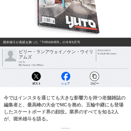
堀米雄斗が表紙を飾った『THRASHER』の今年6月号
photograph by
ビリー・ランアウェイ／ケン・ウイリ
Yoshiyuki Matsumura
アムズ
text by
Billy Runaway / Ken Williams
ポスト
シェア
コピー
今ではインスタを通じても大きな影響力を持つ老舗雑誌の
編集者と、最高峰の大会でMCを務め、五輪中継にも登場
したスケートボード界の顔役。業界のすべてを知る2人
が、堀米雄斗を語る。