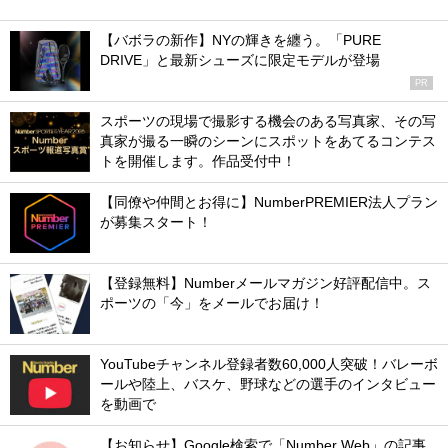
【バボラの新作】NYの輝きを纏う。「PURE
DRIVE」と最新シューズに限定モデルが登場
PR
スポーツの現場で撮影する機会のある写真家、その写
真家が撮る一瞬のシーンにスポットをあてるコンテス
トを開催します。作品受付中！
【同僚や仲間とお得に】NumberPREMIER法人プラン
が募集スタート！
【登録無料】Numberメールマガジン好評配信中。ス
ポーツの「今」をメールでお届け！
YouTubeチャンネル登録者数60,000人突破！バレーボ
ールや陸上、バスケ、野球などの選手のインタビュー
を動画で
【お知らせ】Google検索で「Number Web」の記事