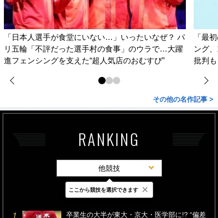
「日本人選手が食堂にいない…」いったいなぜ？ パ
「最初
リ五輪「不評だった選手村の食事」のウラで…大躍
ング、
進フェンシングを支えた“超人気店のおむすび”
批判も
その他の名作記事 >
RANKING
他競技
×
ここから競技を選択できます
最新
24時間
週間
卒業生の大半が東大・京大・医学部に!? “偏差