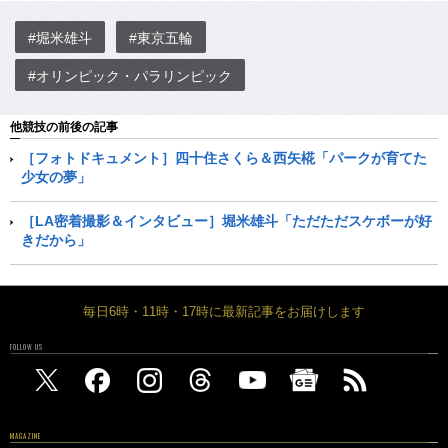
#堀米雄斗
#東京五輪
#オリンピック・パラリンピック
他競技の前後の記事
［フォトドキュメント］四十住さくら＆西矢椛「パークが育てた
少女の夢」
［LA密着撮影＆インタビュー］堀米雄斗「ただただスケボーが好
きだから」
毎日6時・11時・17時に最新記事をお届けします
FOLLOW US
MAGAZINE