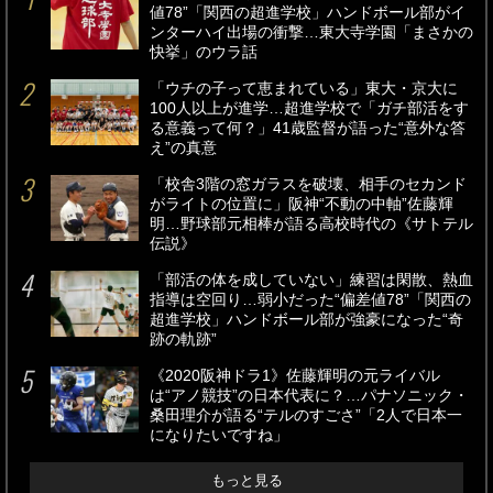
値78”「関西の超進学校」ハンドボール部がイ
ンターハイ出場の衝撃…東大寺学園「まさかの
快挙」のウラ話
「ウチの子って恵まれている」東大・京大に
100人以上が進学…超進学校で「ガチ部活をす
る意義って何？」41歳監督が語った“意外な答
え”の真意
「校舎3階の窓ガラスを破壊、相手のセカンド
がライトの位置に」阪神“不動の中軸”佐藤輝
明…野球部元相棒が語る高校時代の《サトテル
伝説》
「部活の体を成していない」練習は閑散、熱血
指導は空回り…弱小だった“偏差値78”「関西の
超進学校」ハンドボール部が強豪になった“奇
跡の軌跡”
《2020阪神ドラ1》佐藤輝明の元ライバル
は“アノ競技”の日本代表に？…パナソニック・
桑田理介が語る“テルのすごさ”「2人で日本一
になりたいですね」
もっと見る