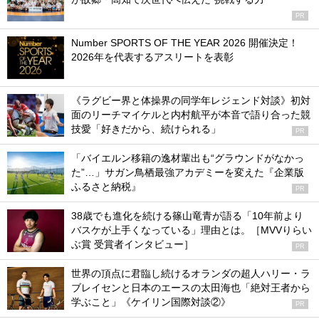
PR
Number SPORTS OF THE YEAR 2026 開催決定！
2026年を代表するアスリートを表彰
《ラグビー界と体操界の同学年レジェンド対談》初対
面のリーチマイケルと内村航平が本音で語り合った競
技愛「好きだから、続けられる」
PR
「バイエルン移籍の逸材輩出も“グラウンドがなかっ
た”…」サガン鳥栖最強アカデミーを変えた『企業版
ふるさと納税』
PR
38歳でも進化を続ける篠山竜青が語る「10年前より
バスケが上手くなっている」理由とは。［MVVりらい
ぶ賞 受賞者インタビュー］
PR
世界の頂点に君臨し続けるオランダの超人ハリー・ラ
ブレイセンと日本のエースの太田海也「絶対王者から
学ぶこと」《ケイリン国際対談②》
PR