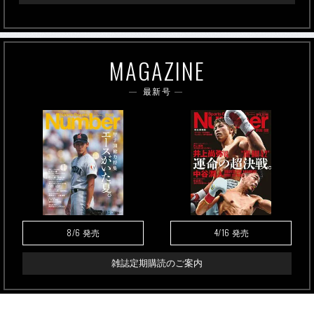
MAGAZINE
最新号
8/6
4/16
発売
発売
雑誌定期購読のご案内