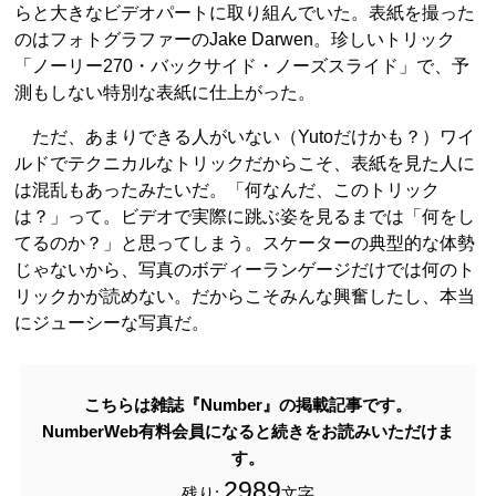
らと大きなビデオパートに取り組んでいた。表紙を撮った
のはフォトグラファーのJake Darwen。珍しいトリック
「ノーリー270・バックサイド・ノーズスライド」で、予
測もしない特別な表紙に仕上がった。
ただ、あまりできる人がいない（Yutoだけかも？）ワイ
ルドでテクニカルなトリックだからこそ、表紙を見た人に
は混乱もあったみたいだ。「何なんだ、このトリック
は？」って。ビデオで実際に跳ぶ姿を見るまでは「何をし
てるのか？」と思ってしまう。スケーターの典型的な体勢
じゃないから、写真のボディーランゲージだけでは何のト
リックかが読めない。だからこそみんな興奮したし、本当
にジューシーな写真だ。
こちらは雑誌『Number』の掲載記事です。
NumberWeb有料会員になると続きをお読みいただけま
す。
2989
残り:
文字