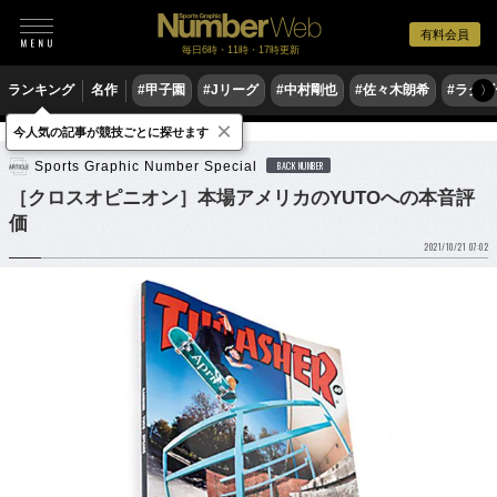
有料会員
毎日6時・11時・17時更新
ランキング
名作
#甲子園
#Jリーグ
#中村剛也
#佐々木朗希
#ラグ
〉
×
今人気の記事が競技ごとに探せます
他競技
スケートボード
Sports Graphic Number Special
BACK NUMBER
［クロスオピニオン］本場アメリカのYUTOへの本音評
価
2021/10/21 07:02