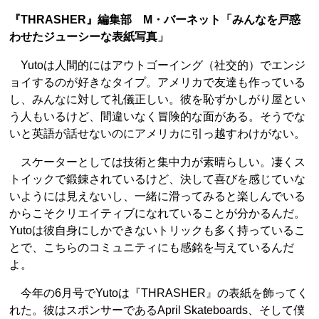
『THRASHER』編集部 M・バーネット「みんなを戸惑
わせたジューシーな表紙写真」
Yutoは人間的にはアウトゴーイング（社交的）でエンジ
ョイするのが好きなタイプ。アメリカで友達も作っている
し、みんなに対して礼儀正しい。彼を恥ずかしがり屋とい
う人もいるけど、間違いなく冒険的な面がある。そうでな
いと英語が話せないのにアメリカに引っ越すわけがない。
スケーターとしては技術と集中力が素晴らしい。凄くス
トイックで鍛錬されているけど、決して喜びを感じていな
いようには見えないし、一緒に滑ってみると楽しんでいる
からこそクリエイティブになれていることが分かるんだ。
Yutoは彼自身にしかできないトリックも多く持っているこ
とで、こちらのコミュニティにも感銘を与えているんだ
よ。
今年の6月号でYutoは『THRASHER』の表紙を飾ってく
れた。彼はスポンサーであるApril Skateboards、そして僕