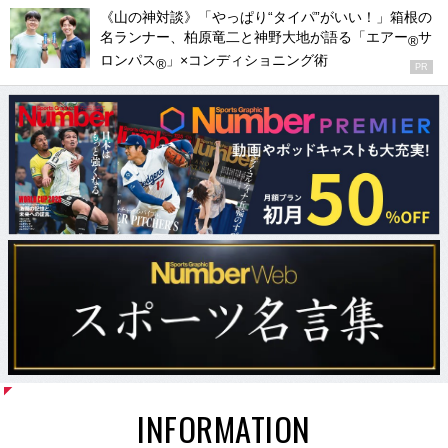
《山の神対談》「やっぱり“タイパ”がいい！」箱根の
名ランナー、柏原竜二と神野大地が語る「エアー
サ
®
ロンパス
」×コンディショニング術
®
PR
INFORMATION