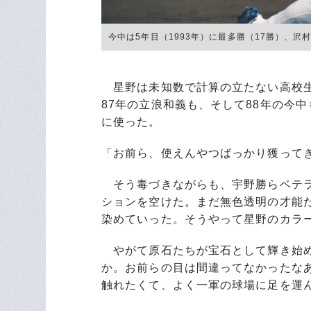
今中は5年目（1993年）に最多勝（17勝）、沢村賞
星野は未知数で計算の立たない高校生
87年の立浪和義も、そして88年の今
に使った。
「お前ら、使えんやつばっかり獲って
そう毒づきながらも、宇野勝らベテラ
ションを空けた。まだ無色透明の才能
染めていった。そうやって星野のカラ
やがて原石たちが宝石として輝き始め
か。お前らの目は間違ってなかったな
触れたくて、よく一軍の球場に足を運