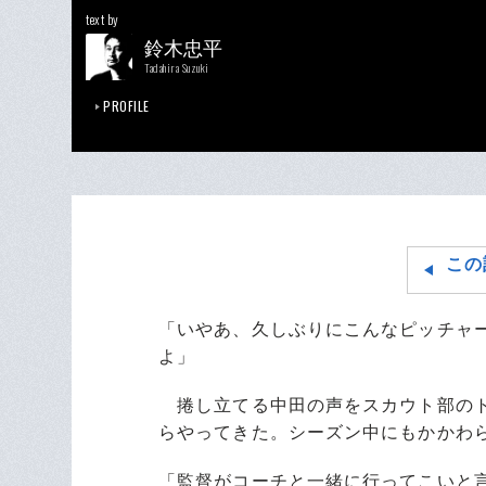
text by
鈴木忠平
Tadahira Suzuki
PROFILE
この
「いやあ、久しぶりにこんなピッチャ
よ」
捲し立てる中田の声をスカウト部のト
らやってきた。シーズン中にもかかわ
「監督がコーチと一緒に行ってこいと