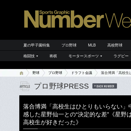
夏の甲子園特集
プロ野球
MLB
高校野球
格闘技
将棋
モータースポーツ
ラグビー
野球
プロ野球
ドラフト会議
落合博満「高校生
プロ野球PRESS
BACK NUMBER
落合博満「高校生はひとりもいらない」
感した星野仙一との“決定的な差”《星野
高校生が好きだった》