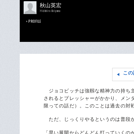
秋山英宏
Hidehiro Akiyama
PROFILE
この
ジョコビッチは強靱な精神力の持ち主
されるとプレッシャーがかかり、メン
限っての話だ）。このことは過去の対
ただ、じっくりやるというのは普段か
「早い展開からどんどん打っていくの