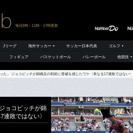
毎日6時・11時・17時更新
Jリーグ
海外サッカー
サッカー日本代表
ゴルフ
フィギュア
バスケットボール
バレーボール
他競技
った」 ジョコビッチが錦織圭の戦術に脅威を感じたワケ〈単なる17連敗ではない〉
 ジョコビッチが錦
7連敗ではない〉