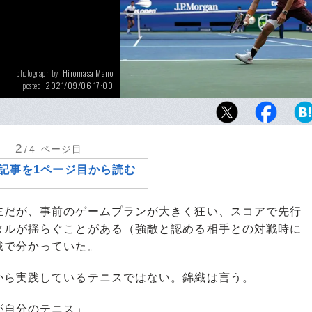
Hiromasa Mano
photograph by
2021/09/06 17:00
posted
直接対決で17連敗となったとはいえ、ジョコ
第1セットを取った錦織。可能性を感じる戦い
2
/4
ページ目
記事を1ページ目から読む
だが、事前のゲームプランが大きく狂い、スコアで先行
タルが揺らぐことがある（強敵と認める相手との対戦時に
戦で分かっていた。
ら実践しているテニスではない。錦織は言う。
が自分のテニス」