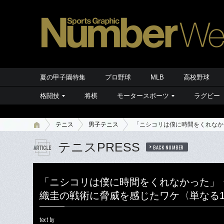
夏の甲子園特集
プロ野球
MLB
高校野球
格闘技
将棋
モータースポーツ
ラグビー
テニス
男子テニス
「ニシコリは僕に時間をくれなか
テニスPRESS
BACK NUMBER
「ニシコリは僕に時間をくれなかった」
織圭の戦術に脅威を感じたワケ〈単なる1
text by