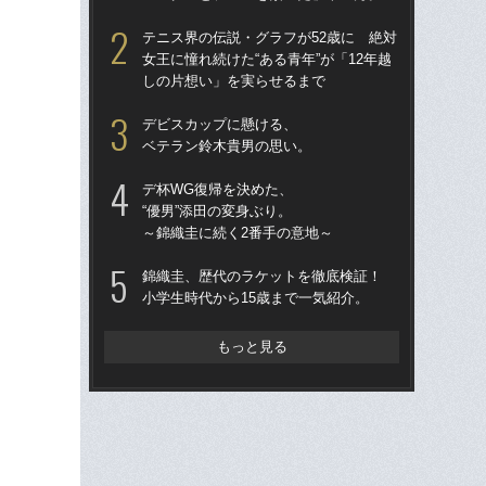
し
テニス界の伝説・グラフが52歳に 絶対
女王に憧れ続けた“ある青年”が「12年越
錦
しの片想い」を実らせるまで
小学
デビスカップに懸ける、
檜
ベテラン鈴木貴男の思い。
者か
像”
デ杯WG復帰を決めた、
「
“優男”添田の変身ぶり。
～錦織圭に続く2番手の意地～
テ
郎が
錦織圭、歴代のラケットを徹底検証！
小学生時代から15歳まで一気紹介。
錦
プロ
もっと見る