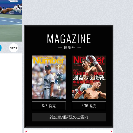
MAGAZINE
最新号
ビッチ相手に
ぶりだった
8/6
4/16
発売
発売
雑誌定期購読のご案内