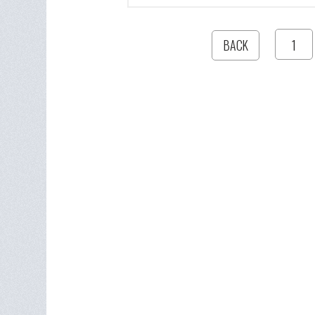
1
BACK