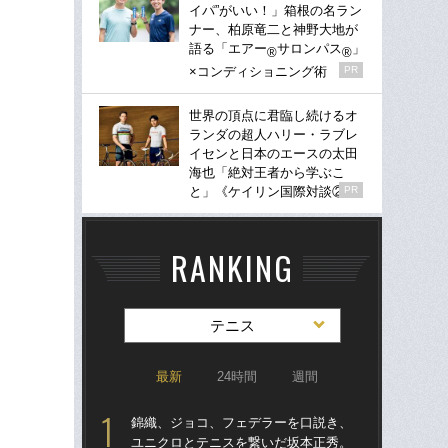
イパ”がいい！」箱根の名ラン
ナー、柏原竜二と神野大地が
語る「エアー
サロンパス
」
®
®
×コンディショニング術
PR
世界の頂点に君臨し続けるオ
ランダの超人ハリー・ラブレ
イセンと日本のエースの太田
海也「絶対王者から学ぶこ
と」《ケイリン国際対談②》
PR
RANKING
テニス
最新
24時間
週間
錦織、ジョコ、フェデラーを口説き、
テニ
ユニクロとテニスを繋いだ坂本正秀。
女王