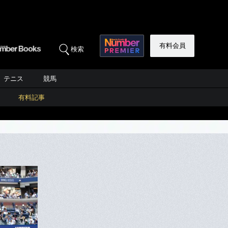
有料会員
検索
テニス
競馬
有料記事