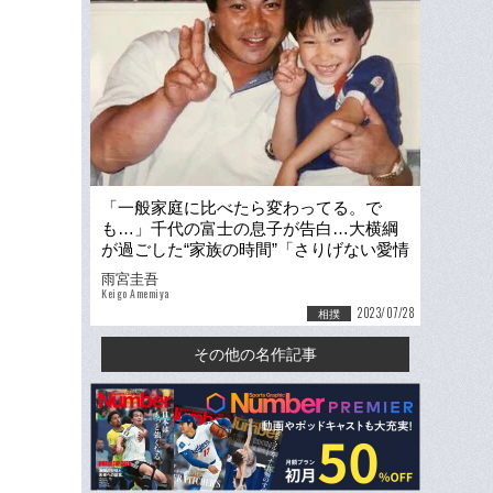
「一般家庭に比べたら変わってる。で
も…」千代の富士の息子が告白…大横綱
が過ごした“家族の時間”「さりげない愛情
を感じていました」
雨宮圭吾
Keigo Amemiya
2023/07/28
相撲
その他の名作記事