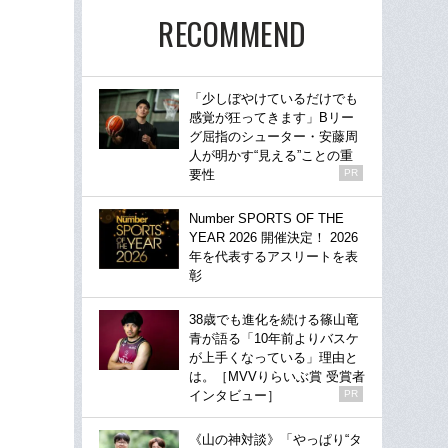
RECOMMEND
「少しぼやけているだけでも
感覚が狂ってきます」Bリー
グ屈指のシューター・安藤周
人が明かす“見える”ことの重
要性
PR
Number SPORTS OF THE
YEAR 2026 開催決定！ 2026
年を代表するアスリートを表
彰
38歳でも進化を続ける篠山竜
青が語る「10年前よりバスケ
が上手くなっている」理由と
は。［MVVりらいぶ賞 受賞者
インタビュー］
PR
《山の神対談》「やっぱり“タ