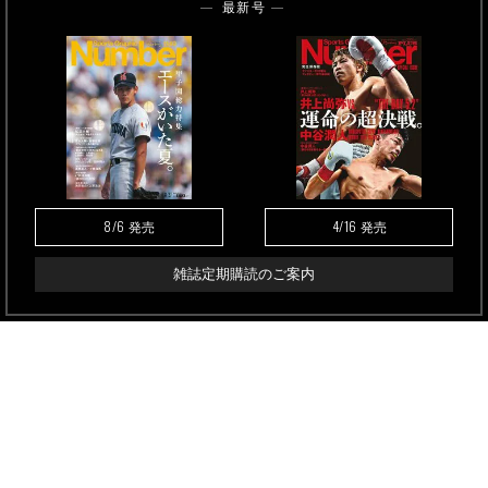
最新号
8/6
4/16
発売
発売
雑誌定期購読のご案内