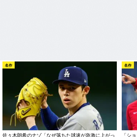
名作
名作
佐々木朗希のナゾ「なぜ落ちた球速が急激に上がっ
「ショ