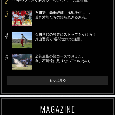
‘05年のウッズが夢見る、4大メジャー完全制覇。
石川遼、薗田峻輔、浅地洋佑……。
若き才能たちの知られざる原点。
石川世代の独走にストップをかけろ！
片山晋呉ら“谷間世代”の逆襲。
全英屈指の難コースで見えた、
今、石川遼に足りない二つのもの。
もっと見る
MAGAZINE