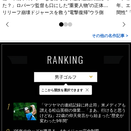
た？」ロバーツ監督も口にした“重要人物”の正体…
年、エ
リリーフ崩壊ドジャースを救う“電撃復帰”ウラ側
間性”
その他の名作記事 >
RANKING
男子ゴルフ
×
ここから競技を選択できます
最新
24時間
週間
「マツヤマの連続記録に終止符」米メディアも
讃える松山英樹の偉業…「まあ、行けると思う
けどね」22歳の仰天発言から始まった“歴史が
変わった9年間”