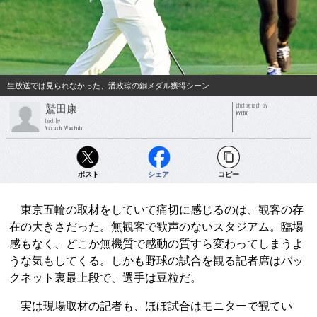
生放送では見られなかった、潘政琮の銅メダル獲得シーン
photograph by
鷲田康
KYODO
text by
Yasushi Washida
ポスト
シェア
コピー
東京五輪の取材をしていて痛切に感じるのは、観客の存
在の大きさだった。無観客で歓声のないスタジアム。臨場
感もなく、どこか無機質で感動の質すら変わってしまうよ
うな気もしてくる。しかも野球の試合を観る記者席はバッ
クネット裏最上段で、選手は豆粒だ。
実は現場取材の記者も、ほぼ試合はモニターで観てい