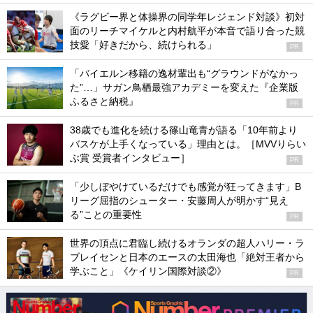
《ラグビー界と体操界の同学年レジェンド対談》初対
面のリーチマイケルと内村航平が本音で語り合った競
技愛「好きだから、続けられる」
PR
「バイエルン移籍の逸材輩出も“グラウンドがなかっ
た”…」サガン鳥栖最強アカデミーを変えた『企業版
ふるさと納税』
PR
38歳でも進化を続ける篠山竜青が語る「10年前より
バスケが上手くなっている」理由とは。［MVVりらい
ぶ賞 受賞者インタビュー］
PR
「少しぼやけているだけでも感覚が狂ってきます」B
リーグ屈指のシューター・安藤周人が明かす“見え
る”ことの重要性
PR
世界の頂点に君臨し続けるオランダの超人ハリー・ラ
ブレイセンと日本のエースの太田海也「絶対王者から
学ぶこと」《ケイリン国際対談②》
PR