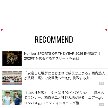
RECOMMEND
Number SPORTS OF THE YEAR 2026 開催決定！
2026年を代表するアスリートを表彰
「安定した場所にとどまれば成長は止まる」西内悠人
が故郷・高知で次世代へ伝えた“挑戦する力”
PR
《山の神対談》「やっぱり“タイパ”がいい！」箱根の
名ランナー、柏原竜二と神野大地が語る「エアー
サ
®
ロンパス
」×コンディショニング術
®
PR