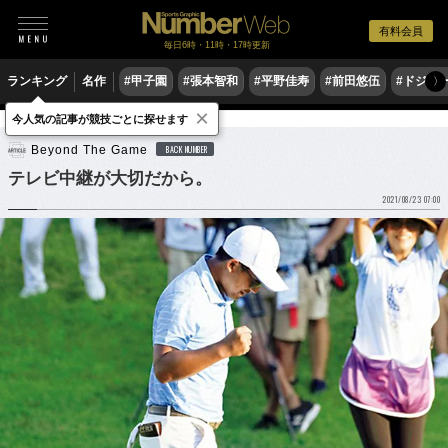
有料会員
毎日6時・11時・17時更新
ランキング
名作
#甲子園
#張本智和
#平野佳寿
#前田悠伍
#ドジャ
〉
×
今人気の記事が競技ごとに探せます
ゴルフ
男子ゴルフ
Beyond The Game
BACK NUMBER
テレビ中継が大切だから。
2021/08/23 07:00