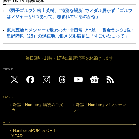
男子ゴルフの前後の記事
《男子ゴルフ》松山英樹、“特別な場所”でメダル届かず「ゴルフ
はメジャーが4つあって、恵まれているのかな」
東京五輪とメジャーで味わった“非日常”と“差” 賞金ランク1位・
星野陸也（25）の現在地…銀メダル稲見に「すごいな…って」
毎日6時・11時・17時に最新記事をお届けします
FOLLOW US
MAGAZINE
雑誌『Number』購読のご案
雑誌『Number』バックナン
内
バー
SPECIAL
Number SPORTS OF THE
YEAR