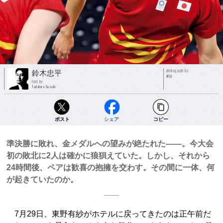
photograph by
鈴木忠平
AFLO
text by
Tadahira Suzuki
ポスト
シェア
コピー
準決勝に敗れ、金メダルへの望みが絶たれた――。今大会
初の敗北に2人は確かに狼狽えていた。しかし、それから
24時間後、ペアは歓喜の抱擁を交わす。その間に一体、何
が起きていたのか。
7月29日、東野有紗がホテルに戻ってきたのは正午前だ