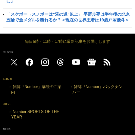
に」
「スケボー→スノボーは“茨の道”以上」 平野歩夢は半年後の北京
五輪で金メダルを獲れるか？＜現在の世界王者は19歳戸塚優斗＞
毎日6時・11時・17時に最新記事をお届けします
FOLLOW US
MAGAZINE
雑誌『Number』購読のご案
雑誌『Number』バックナン
内
バー
SPECIAL
Number SPORTS OF THE
YEAR
ARCHIVE