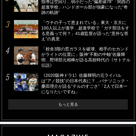
指導は空回り…弱小だった“偏差値78”「関西の
超進学校」ハンドボール部が強豪になった“奇
跡の軌跡”
「ウチの子って恵まれている」東大・京大に
100人以上が進学…超進学校で「ガチ部活をす
る意義って何？」41歳監督が語った“意外な答
え”の真意
「校舎3階の窓ガラスを破壊、相手のセカンド
がライトの位置に」阪神“不動の中軸”佐藤輝
明…野球部元相棒が語る高校時代の《サトテル
伝説》
《2020阪神ドラ1》佐藤輝明の元ライバル
は“アノ競技”の日本代表に？…パナソニック・
桑田理介が語る“テルのすごさ”「2人で日本一
になりたいですね」
もっと見る