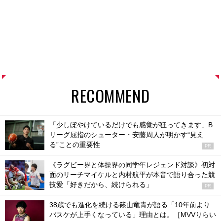
RECOMMEND
「少しぼやけているだけでも感覚が狂ってきます」B
リーグ屈指のシューター・安藤周人が明かす“見え
る”ことの重要性
PR
《ラグビー界と体操界の同学年レジェンド対談》初対
面のリーチマイケルと内村航平が本音で語り合った競
技愛「好きだから、続けられる」
PR
38歳でも進化を続ける篠山竜青が語る「10年前より
バスケが上手くなっている」理由とは。［MVVりらい