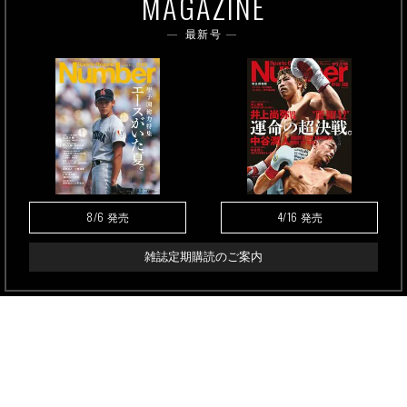
MAGAZINE
最新号
8/6
4/16
発売
発売
雑誌定期購読のご案内