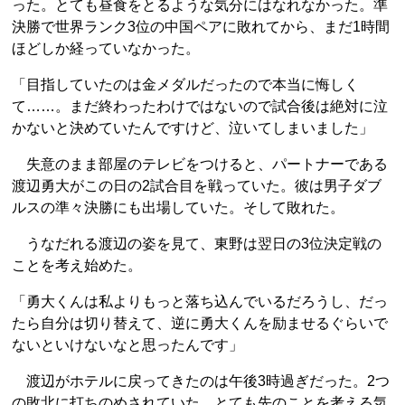
った。とても昼食をとるような気分にはなれなかった。準
決勝で世界ランク3位の中国ペアに敗れてから、まだ1時間
ほどしか経っていなかった。
「目指していたのは金メダルだったので本当に悔しく
て……。まだ終わったわけではないので試合後は絶対に泣
かないと決めていたんですけど、泣いてしまいました」
失意のまま部屋のテレビをつけると、パートナーである
渡辺勇大がこの日の2試合目を戦っていた。彼は男子ダブ
ルスの準々決勝にも出場していた。そして敗れた。
うなだれる渡辺の姿を見て、東野は翌日の3位決定戦の
ことを考え始めた。
「勇大くんは私よりもっと落ち込んでいるだろうし、だっ
たら自分は切り替えて、逆に勇大くんを励ませるぐらいで
ないといけないなと思ったんです」
渡辺がホテルに戻ってきたのは午後3時過ぎだった。2つ
の敗北に打ちのめされていた。とても先のことを考える気