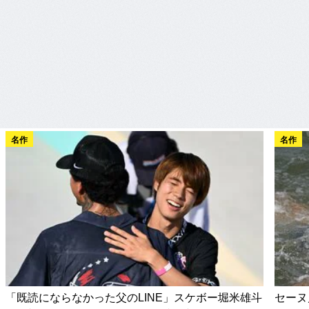
名作
名作
「既読にならなかった父のLINE」スケボー堀米雄斗
セーヌ