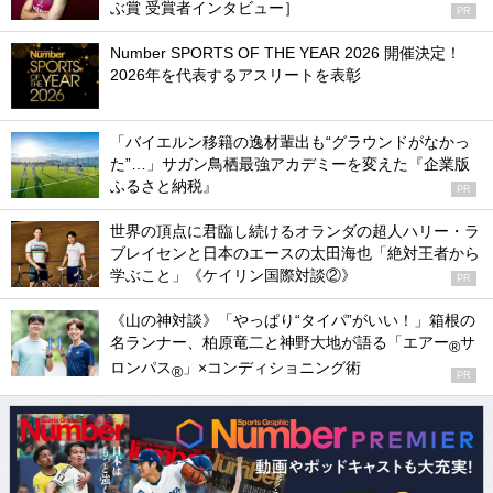
ぶ賞 受賞者インタビュー］
PR
Number SPORTS OF THE YEAR 2026 開催決定！
2026年を代表するアスリートを表彰
「バイエルン移籍の逸材輩出も“グラウンドがなかっ
た”…」サガン鳥栖最強アカデミーを変えた『企業版
ふるさと納税』
PR
世界の頂点に君臨し続けるオランダの超人ハリー・ラ
ブレイセンと日本のエースの太田海也「絶対王者から
学ぶこと」《ケイリン国際対談②》
PR
《山の神対談》「やっぱり“タイパ”がいい！」箱根の
名ランナー、柏原竜二と神野大地が語る「エアー
サ
®
ロンパス
」×コンディショニング術
®
PR