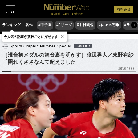
有料会員
毎日6時・11時・17時更新
ランキング
名作
#甲子園
#Jリーグ
#中村剛也
#佐々木朗希
#ラグ
〉
×
今人気の記事が競技ごとに探せます
他競技
バドミントン
Sports Graphic Number Special
BACK NUMBER
［混合初メダルの舞台裏を明かす］渡辺勇大／東野有紗
「照れくささなんて超えました」
2021/08/15 07:01