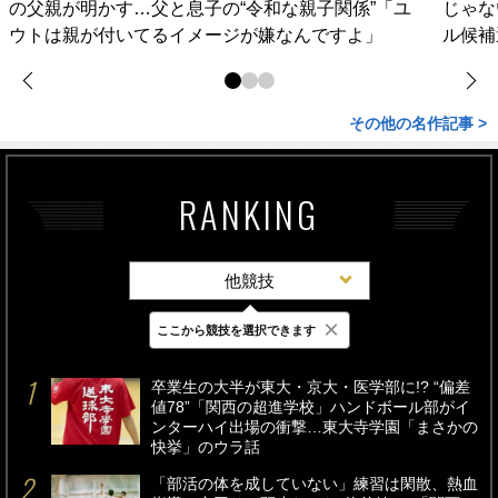
の父親が明かす…父と息子の“令和な親子関係”「ユ
じゃな
ウトは親が付いてるイメージが嫌なんですよ」
ル候補
その他の名作記事 >
RANKING
他競技
×
ここから競技を選択できます
最新
24時間
週間
卒業生の大半が東大・京大・医学部に!? “偏差
値78”「関西の超進学校」ハンドボール部がイ
ンターハイ出場の衝撃…東大寺学園「まさかの
快挙」のウラ話
「部活の体を成していない」練習は閑散、熱血