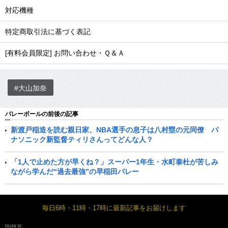
対応機種
特定商取引法に基づく表記
[有料会員限定] お問い合わせ・Ｑ＆Ａ
#大山加奈
バレーボールの前後の記事
新渡戸稲造を読む親日家、NBA選手の息子は八村塁の元同僚 パ
ナソニック新監督ティリさんってどんな人？
「1人で止めた方が早くね？」スーパー1年生・水町泰杜が苦しみ
ながら学んだ“過去最強”の早稲田バレー
毎日6時・11時・17時に最新記事をお届けします
FOLLOW US