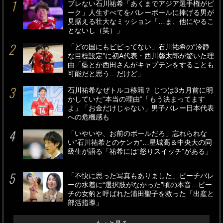
ブレない石川祐希「あくまでアジア選手権がピ
ーク」人生すべてをバレーボールに捧げる男が
見据える壮大なミッション「…ま、他にやるこ
とないし（笑）」
「どの国にもビビってない」石川祐希の“冷静
な目標設定”に初A代表・西川馨太郎が驚いた理
由「藍とか西田さんがキャプテンをすることも
可能だと思う…だけど」
石川祐希なぜトルコ移籍？ じつは3カ月前に明
かしていた“本当の理由”「もう決まってます
よ」「お金だけじゃない」男子バレー日本代表
への危機感も
「いやいや、お前のボールだろ」忘れられな
い“石川祐希とのケンカ”…星城高＆中央大の同
級生が語る「祐希には“怒りスイッチ”がある」
「不快に思った写真もありました」ビーチバレ
ーの水着に“選択肢がなかった”頃の本音…ビー
チの女豹と呼ばれた浦田聖子を救った「出産と
部活指導」