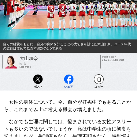
自らの経験をもとに、自分の身体を知ることの大切さを訴えた大山加奈。ユース年代
の教育は改めて見直す課題の1つである
photograph by
大山加奈
Yohei Osada/AFLO SPORT
text by
Kana Oyama
ポスト
シェア
コピー
女性の身体について。今、自分が妊娠中でもあることか
ら、これまで以上に考える機会が増えました。
なかでも生理に関しては、悩まされている女性アスリー
トも多いのではないでしょうか。私は中学生の頃に初潮を
迎えましたが、生理痛もなく、生理不順もなく、特別悩ん