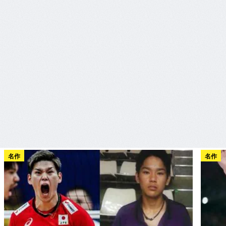
名作
名作