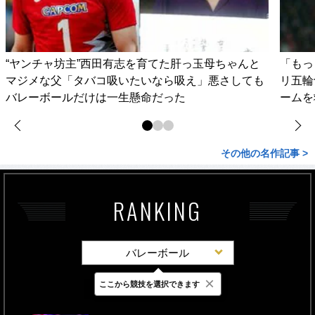
“ヤンチャ坊主”西田有志を育てた肝っ玉母ちゃんと
「もっ
マジメな父「タバコ吸いたいなら吸え」悪さしても
リ五輪
バレーボールだけは一生懸命だった
ームを
その他の名作記事 >
RANKING
バレーボール
×
ここから競技を選択できます
最新
24時間
週間