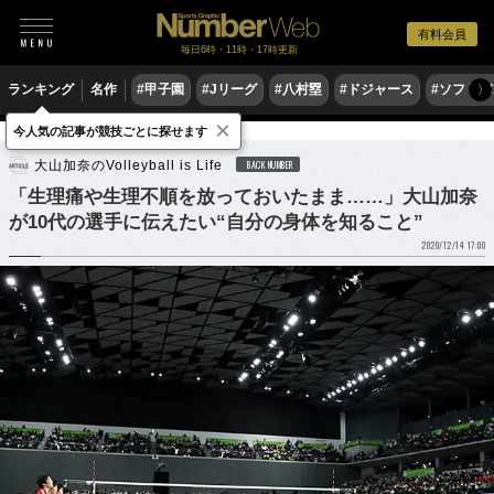
有料会員
毎日6時・11時・17時更新
ランキング
名作
#甲子園
#Jリーグ
#八村塁
#ドジャース
#ソフトバ
〉
×
今人気の記事が競技ごとに探せます
バレーボール
大山加奈のVolleyball is Life
BACK NUMBER
「生理痛や生理不順を放っておいたまま……」大山加奈
が10代の選手に伝えたい“自分の身体を知ること”
2020/12/14 17:00