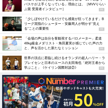
バスケが上手くなっている」理由とは。［MVVりらい
ぶ賞 受賞者インタビュー］
PR
「少しぼやけているだけでも感覚が狂ってきます」B
リーグ屈指のシューター・安藤周人が明かす“見え
る”ことの重要性
PR
「会場の声は自分を客観視するバロメーター」柔道
48kg級金メダリスト・角田夏実が感じていた声の力
と、声を活かした新たなミッション
PR
世界の頂点に君臨し続けるオランダの超人ハリー・ラ
ブレイセンと日本のエースの太田海也「絶対王者から
学ぶこと」《ケイリン国際対談②》
PR