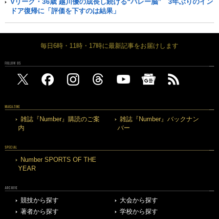
Vリーグ・36歳 越川優の成長し続ける“バレー脳” 3年ぶりのイン
ドア復帰に「評価を下すのは結果」
毎日6時・11時・17時に最新記事をお届けします
FOLLOW US
MAGAZINE
雑誌『Number』購読のご案
雑誌『Number』バックナン
内
バー
SPECIAL
Number SPORTS OF THE
YEAR
ARCHIVE
競技から探す
大会から探す
著者から探す
学校から探す