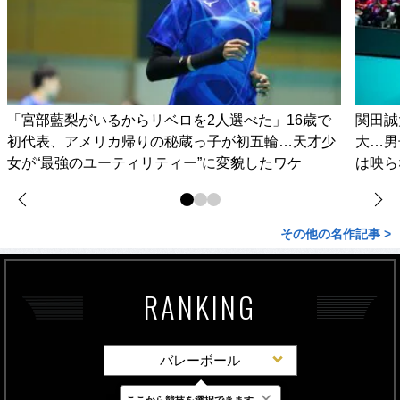
「宮部藍梨がいるからリベロを2人選べた」16歳で
関田誠
初代表、アメリカ帰りの秘蔵っ子が初五輪…天才少
大…男
女が“最強のユーティリティー”に変貌したワケ
は映ら
その他の名作記事 >
RANKING
バレーボール
×
ここから競技を選択できます