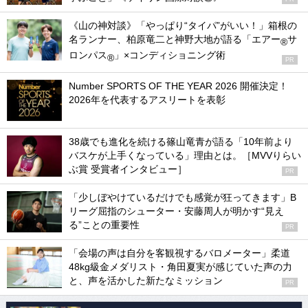
《山の神対談》「やっぱり“タイパ”がいい！」箱根の
名ランナー、柏原竜二と神野大地が語る「エアー
サ
®
ロンパス
」×コンディショニング術
®
PR
Number SPORTS OF THE YEAR 2026 開催決定！
2026年を代表するアスリートを表彰
38歳でも進化を続ける篠山竜青が語る「10年前より
バスケが上手くなっている」理由とは。［MVVりらい
ぶ賞 受賞者インタビュー］
PR
「少しぼやけているだけでも感覚が狂ってきます」B
リーグ屈指のシューター・安藤周人が明かす“見え
る”ことの重要性
PR
「会場の声は自分を客観視するバロメーター」柔道
48kg級金メダリスト・角田夏実が感じていた声の力
と、声を活かした新たなミッション
PR