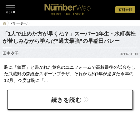
有料会員
毎日6時・11時・17時更新
バレーボール
「1人で止めた方が早くね？」スーパー1年生・水町泰杜
が苦しみながら学んだ“過去最強”の早稲田バレー
田中夕子
2020/12/19 11:00
胸に「鎮西」と書かれた黄色のユニフォームで高校最後の試合をし
た武蔵野の森総合スポーツプラザ。それから約1年が過ぎた今年の
12月、今度は胸に「...
続きを読む