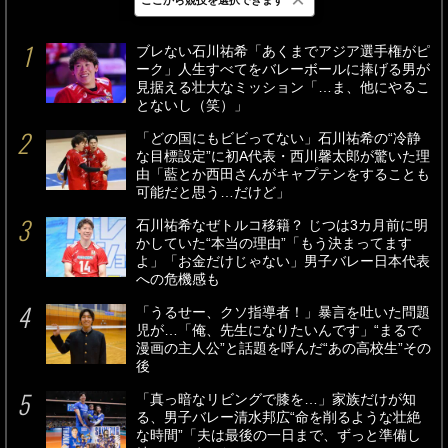
最新
24時間
週間
ブレない石川祐希「あくまでアジア選手権がピ
ーク」人生すべてをバレーボールに捧げる男が
見据える壮大なミッション「…ま、他にやるこ
とないし（笑）」
「どの国にもビビってない」石川祐希の“冷静
な目標設定”に初A代表・西川馨太郎が驚いた理
由「藍とか西田さんがキャプテンをすることも
可能だと思う…だけど」
石川祐希なぜトルコ移籍？ じつは3カ月前に明
かしていた“本当の理由”「もう決まってます
よ」「お金だけじゃない」男子バレー日本代表
への危機感も
「うるせー、クソ指導者！」暴言を吐いた問題
児が…「俺、先生になりたいんです」“まるで
漫画の主人公”と話題を呼んだ“あの高校生”その
後
「真っ暗なリビングで膝を…」家族だけが知
る、男子バレー清水邦広“命を削るような壮絶
な時間”「夫は最後の一日まで、ずっと準備し