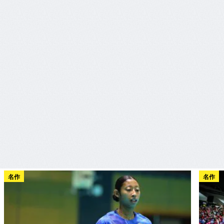
名作
名作