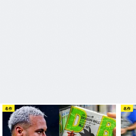
名作
名作