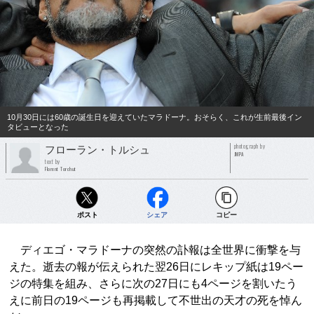
10月30日には60歳の誕生日を迎えていたマラドーナ。おそらく、これが生前最後イン
タビューとなった
photograph by
フローラン・トルシュ
JMPA
text by
Florent Torchut
ポスト
シェア
コピー
ディエゴ・マラドーナの突然の訃報は全世界に衝撃を与
えた。逝去の報が伝えられた翌26日にレキップ紙は19ペー
ジの特集を組み、さらに次の27日にも4ページを割いたう
えに前日の19ページも再掲載して不世出の天才の死を悼ん