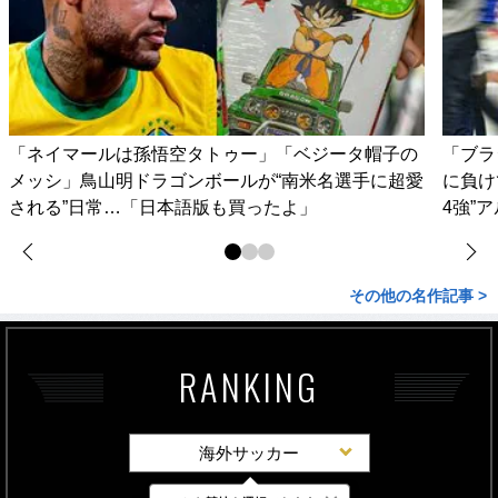
「ネイマールは孫悟空タトゥー」「ベジータ帽子の
「ブラ
メッシ」鳥山明ドラゴンボールが“南米名選手に超愛
に負け
される”日常…「日本語版も買ったよ」
4強”
その他の名作記事 >
RANKING
海外サッカー