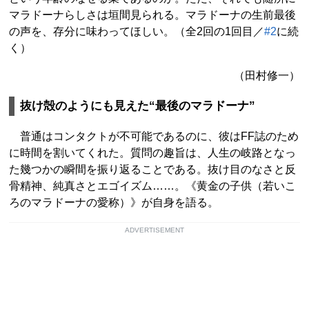
マラドーナらしさは垣間見られる。マラドーナの生前最後
の声を、存分に味わってほしい。（全2回の1回目／
#2
に続
く）
（田村修一）
抜け殻のようにも見えた“最後のマラドーナ”
普通はコンタクトが不可能であるのに、彼はFF誌のため
に時間を割いてくれた。質問の趣旨は、人生の岐路となっ
た幾つかの瞬間を振り返ることである。抜け目のなさと反
骨精神、純真さとエゴイズム……。《黄金の子供（若いこ
ろのマラドーナの愛称）》が自身を語る。
ADVERTISEMENT