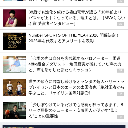
®
PR
38歳でも進化を続ける篠山竜青が語る「10年前より
バスケが上手くなっている」理由とは。［MVVりらい
ぶ賞 受賞者インタビュー］
PR
Number SPORTS OF THE YEAR 2026 開催決定！
2026年を代表するアスリートを表彰
「会場の声は自分を客観視するバロメーター」柔道
48kg級金メダリスト・角田夏実が感じていた声の力
と、声を活かした新たなミッション
PR
世界の頂点に君臨し続けるオランダの超人ハリー・ラ
ブレイセンと日本のエースの太田海也「絶対王者から
学ぶこと」《ケイリン国際対談②》
PR
「少しぼやけているだけでも感覚が狂ってきます」B
リーグ屈指のシューター・安藤周人が明かす“見え
る”ことの重要性
PR