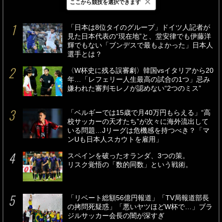
×
ここから競技を選択できます
最新
24時間
週間
「日本は8位タイのグループ」ドイツ人記者が
見た日本代表の“現在地”と、堂安律でも伊藤洋
輝でもない「ブンデスで最もよかった」日本人
選手とは？
〈W杯史に残る誤審劇〉韓国vsイタリアから20
年…「レフェリー人生最高の試合の1つ」忌み
嫌われた審判モレノが認めない“2つのミス”
「ベルギーでは15歳で月40万円もらえる」“高
校サッカーの天才たち”が次々に海外流出して
いる問題…Jリーグは危機感を持つべき？「マ
ンUも日本人スカウトを雇用」
スペインを破ったオランダ、3つの策。
リスク覚悟の「数的同数」という戦術。
「リベート総額56億円報道」「TV局報道部長
の拷問死疑惑」「悪いヤツほどW杯で…」ブラ
ジルサッカー会長の闇が深すぎ