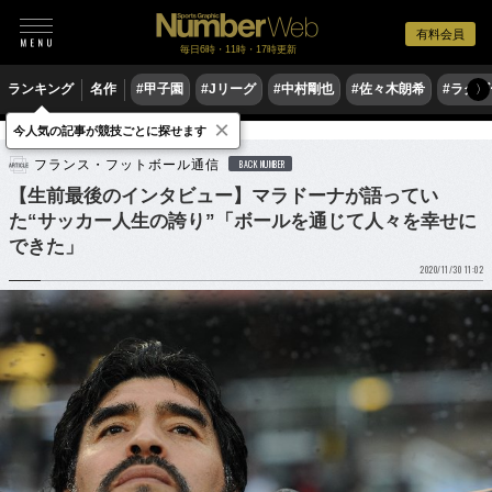
有料会員
毎日6時・11時・17時更新
ランキング
名作
#甲子園
#Jリーグ
#中村剛也
#佐々木朗希
#ラグ
〉
×
今人気の記事が競技ごとに探せます
サッカー
海外サッカー
フランス・フットボール通信
BACK NUMBER
【生前最後のインタビュー】マラドーナが語ってい
た“サッカー人生の誇り”「ボールを通じて人々を幸せに
できた」
2020/11/30 11:02