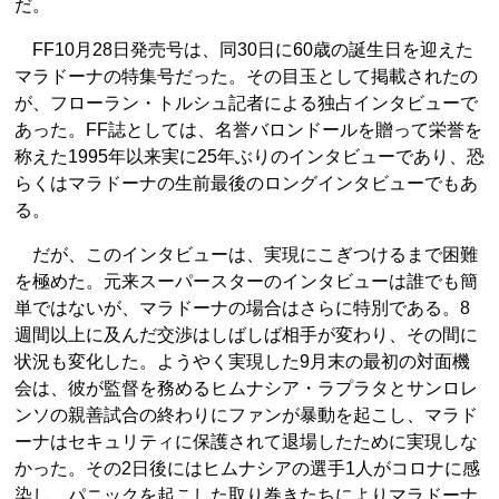
だ。
FF10月28日発売号は、同30日に60歳の誕生日を迎えた
マラドーナの特集号だった。その目玉として掲載されたの
が、フローラン・トルシュ記者による独占インタビューで
あった。FF誌としては、名誉バロンドールを贈って栄誉を
称えた1995年以来実に25年ぶりのインタビューであり、恐
らくはマラドーナの生前最後のロングインタビューでもあ
る。
だが、このインタビューは、実現にこぎつけるまで困難
を極めた。元来スーパースターのインタビューは誰でも簡
単ではないが、マラドーナの場合はさらに特別である。8
週間以上に及んだ交渉はしばしば相手が変わり、その間に
状況も変化した。ようやく実現した9月末の最初の対面機
会は、彼が監督を務めるヒムナシア・ラプラタとサンロレ
ンソの親善試合の終わりにファンが暴動を起こし、マラド
ーナはセキュリティに保護されて退場したために実現しな
かった。その2日後にはヒムナシアの選手1人がコロナに感
染し、パニックを起こした取り巻きたちによりマラドーナ