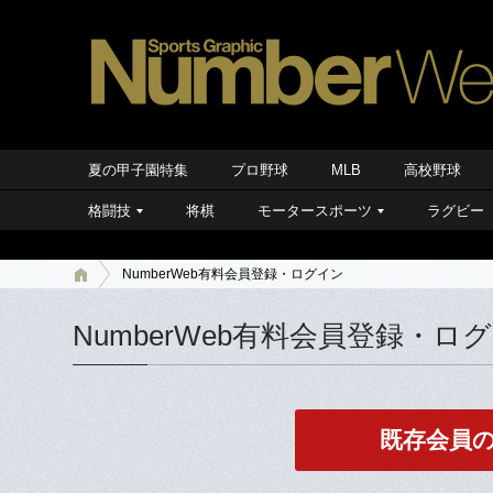
夏の甲子園特集
プロ野球
MLB
高校野球
格闘技
将棋
モータースポーツ
ラグビー
NumberWeb有料会員登録・ログイン
NumberWeb有料会員登録・ロ
既存会員