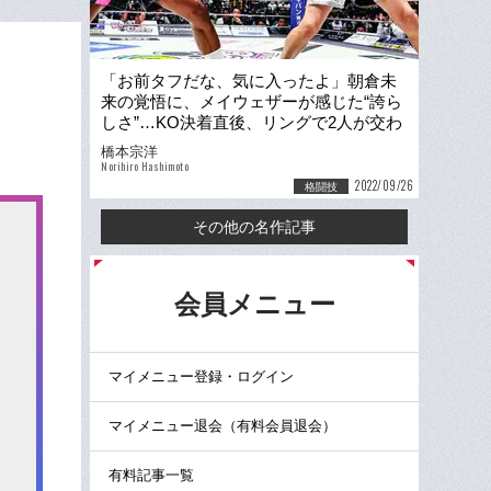
「お前タフだな、気に入ったよ」朝倉未
来の覚悟に、メイウェザーが感じた“誇ら
しさ”…KO決着直後、リングで2人が交わ
した言葉
橋本宗洋
Norihiro Hashimoto
2022/09/26
格闘技
その他の名作記事
る
会員メニュー
マイメニュー登録・ログイン
マイメニュー退会（有料会員退会）
有料記事一覧