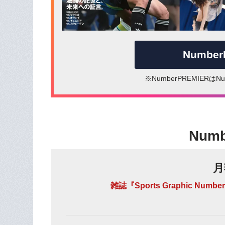
Numbe
※NumberPREMIER
Num
月
雑誌『Sports Graphic