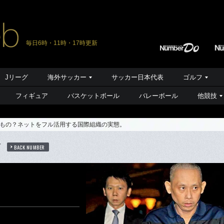
毎日6時・11時・17時更新
Jリーグ
海外サッカー
サッカー日本代表
ゴルフ
フィギュア
バスケットボール
バレーボール
他競技
もの？ネットをフル活用する国際組織の実態。
信
BACK NUMBER