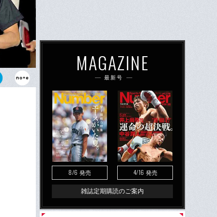
MAGAZINE
最新号
ポール人のダ
宣告された。
8/6
4/16
発売
発売
雑誌定期購読のご案内