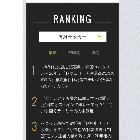
RANKING
海外サッカー
最新
24時間
週間
〈W杯史に残る誤審劇〉韓国vsイタリア
〈W
から20年…「レフェリー人生最高の試合
から
の1つ」忌み嫌われた審判モレノが認め
の
ない“2つのミス”
ない
ビジャレアル所属の11歳日本人に聞い
「
た“日本とスペインの違いって何？”…門
記者
戸を開くラ・リーガの本気度
律
も
ヘロイン所持で逮捕後「刑務所サッカー
大会」イタリアが恨む“W杯韓国寄り判
W
定”モレノ主審の業が深すぎ「20年後の
な