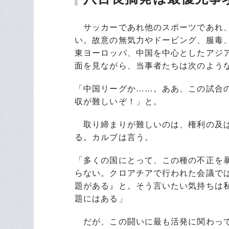
サッカーであれ他のスポーツであれ、
い。故意の無気力やドーピング、服毒
東ヨーロッパ、中国を中心としたアジ
面を見ながら、当事者たちは次のよう
「中国リーグか……。ああ、この試合
収が難しいぞ！」と。
取り締まりが難しいのは、権利の及ば
る。カルブは言う。
「多くの国にとって、この種の不正を
らない。クロアチアで行われた会議で
題がある』と。そう言いたい気持ちは
題にはある」
だが、この闘いに最も活発に関わって