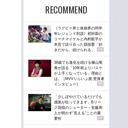
RECOMMEND
《ラグビー界と体操界の同学
年レジェンド対談》初対面の
リーチマイケルと内村航平が
本音で語り合った競技愛「好
きだから、続けられる」
PR
38歳でも進化を続ける篠山竜
青が語る「10年前よりバスケ
が上手くなっている」理由と
は。［MVVりらいぶ賞 受賞者
インタビュー］
PR
「少しぼやけているだけでも
感覚が狂ってきます」Bリー
グ屈指のシューター・安藤周
人が明かす“見える”ことの重
要性
PR