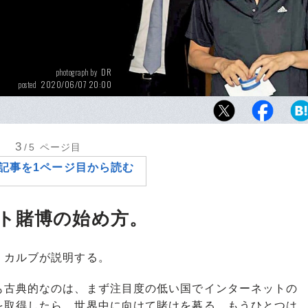
DR
photograph by
2020/06/07 20:00
posted
史上最大の八百長組織を運営していたシンガ
ン・タン。2013年に逮捕され、5年の実刑を
3
/5
ページ目
記事を1ページ目から読む
ト賭博の始め方。
カルブが説明する。
も古典的なのは、まず注目度の低い国でインターネットの
を取得したら、世界中に向けて賭けを募る。もうひとつは