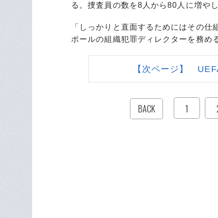
る。捜査員の数を8人から80人に増や
「しっかりと直面するためにはその仕
ポールの組織犯罪ディレクターを務め
【次ページ】 UE
1
BACK