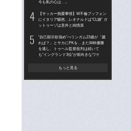
今も私の心は…」
ス
い
【サッカー熱愛事情】W不倫ブッフォン
た
にイタリア騒然…レオナルドは“CL婚” ガ
ットゥーゾは意外と純情派
“ア
ダ
“自己顕示欲強め”べリンガム23歳が「蹴
度目
れば？」とサカにPKを…またW杯優勝
け
を逃し、トゥヘル監督批判は続いて
も“イングランド3位”が前向きなワケ
W
た」
イ
もっと見る
この