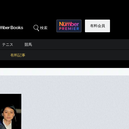
有料会員
検索
テニス
競馬
有料記事