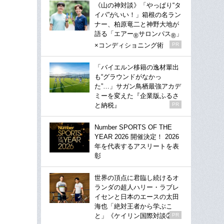
《山の神対談》「やっぱり“タ
イパ”がいい！」箱根の名ラン
ナー、柏原竜二と神野大地が
語る「エアー
サロンパス
」
®
®
×コンディショニング術
PR
「バイエルン移籍の逸材輩出
も“グラウンドがなかっ
た”…」サガン鳥栖最強アカデ
ミーを変えた『企業版ふるさ
と納税』
PR
Number SPORTS OF THE
YEAR 2026 開催決定！ 2026
年を代表するアスリートを表
彰
世界の頂点に君臨し続けるオ
ランダの超人ハリー・ラブレ
イセンと日本のエースの太田
海也「絶対王者から学ぶこ
と」《ケイリン国際対談②》
PR