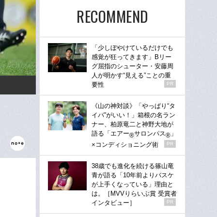
RECOMMEND
「少しぼやけているだけでも
感覚が狂ってきます」Bリー
グ屈指のシューター・安藤周
人が明かす“見える”ことの重
要性
PR
《山の神対談》「やっぱり“タ
イパ”がいい！」箱根の名ラン
ナー、柏原竜二と神野大地が
語る「エアー
サロンパス
」
®
®
×コンディショニング術
PR
38歳でも進化を続ける篠山竜
青が語る「10年前よりバスケ
が上手くなっている」理由と
は。［MVVりらいぶ賞 受賞者
インタビュー］
PR