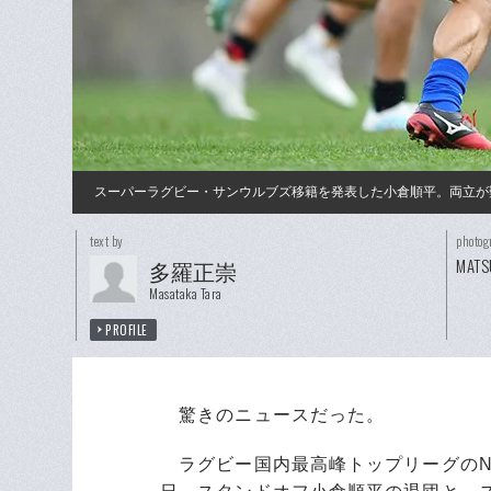
スーパーラグビー・サンウルブズ移籍を発表した小倉順平。両立が
text by
photog
MATS
多羅正崇
Masataka Tara
PROFILE
驚きのニュースだった。
ラグビー国内最高峰トップリーグのNT