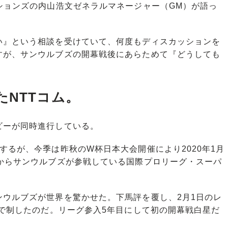
ションズの内山浩文ゼネラルマネージャー（GM）が語っ
い』という相談を受けていて、何度もディスカッションを
すが、サンウルブズの開幕戦後にあらためて『どうしても
たNTTコム。
ーが同時進行している。
るが、今季は昨秋のW杯日本大会開催により2020年1月
本からサンウルブズが参戦している国際プロリーグ・スーパ
ウルブズが世界を驚かせた。下馬評を覆し、2月1日のレ
7で制したのだ。リーグ参入5年目にして初の開幕戦白星だ