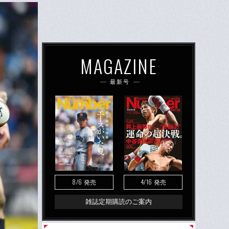
MAGAZINE
最新号
8/6
4/16
発売
発売
雑誌定期購読のご案内