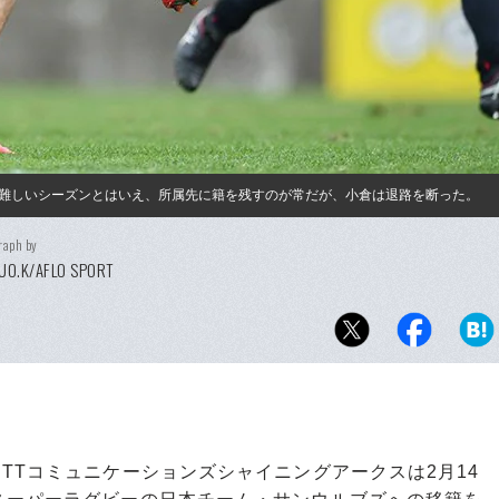
難しいシーズンとはいえ、所属先に籍を残すのが常だが、小倉は退路を断った。
raph by
UO.K/AFLO SPORT
Tコミュニケーションズシャイニングアークスは2月14