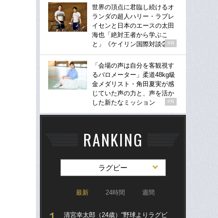
世界の頂点に君臨し続けるオ
ランダの超人ハリー・ラブレ
イセンと日本のエースの太田
海也「絶対王者から学ぶこ
と」《ケイリン国際対談②》
PR
「会場の声は自分を客観視す
るバロメーター」柔道48kg級
金メダリスト・角田夏実が感
じていた声の力と、声を活か
した新たなミッション
PR
RANKING
ラグビー
最新
24時間
週間
清宮幸太郎（24歳）“野球よりラグビ
清宮