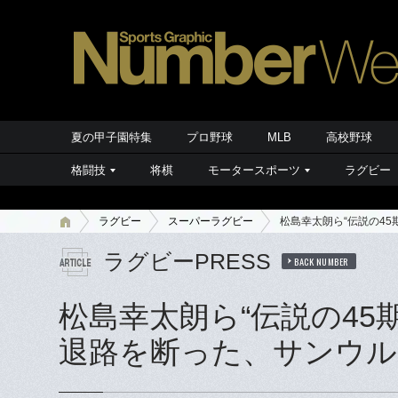
夏の甲子園特集
プロ野球
MLB
高校野球
格闘技
将棋
モータースポーツ
ラグビー
ラグビー
スーパーラグビー
松島幸太朗ら“伝説の4
ラグビーPRESS
BACK NUMBER
松島幸太朗ら“伝説の45
退路を断った、サンウル