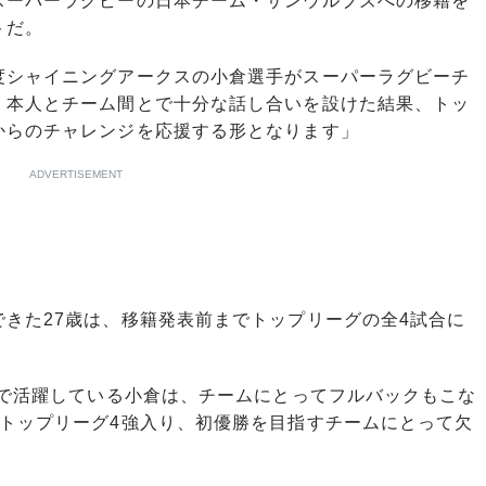
スーパーラグビーの日本チーム・サンウルブズへの移籍を
トだ。
度シャイニングアークスの小倉選手がスーパーラグビーチ
。本人とチーム間とで十分な話し合いを設けた結果、トッ
からのチャレンジを応援する形となります」
ADVERTISEMENT
きた27歳は、移籍発表前までトップリーグの全4試合に
表で活躍している小倉は、チームにとってフルバックもこな
のトップリーグ4強入り、初優勝を目指すチームにとって欠