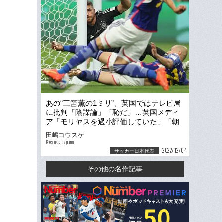
あの“三笘薫の1ミリ”、英国ではテレビ局
に批判「陰謀論」「恥だ」…英国メディ
ア「モリヤスを過小評価していた」「朝
食はスシにするよ」日本代表を絶賛
田嶋コウスケ
Kosuke Tajima
2022/12/04
サッカー日本代表
その他の名作記事