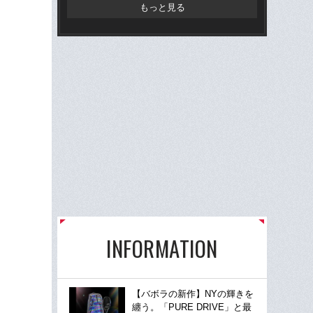
ン
もっと見る
INFORMATION
【バボラの新作】NYの輝きを
纏う。「PURE DRIVE」と最