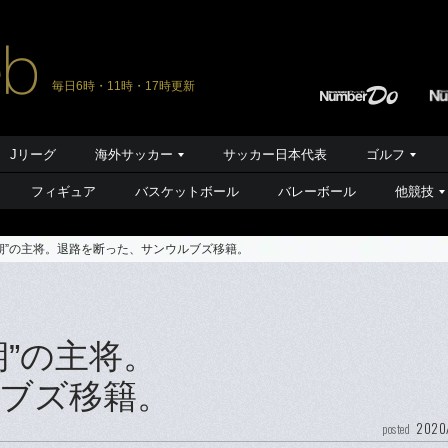
毎日6時・11時・17時更新
Jリーグ
海外サッカー
サッカー日本代表
ゴルフ
フィギュア
バスケットボール
バレーボール
他競技
5期”の主将。退路を断った、サンウルブズ移籍。
期”の主将。
ブズ移籍。
2020
posted