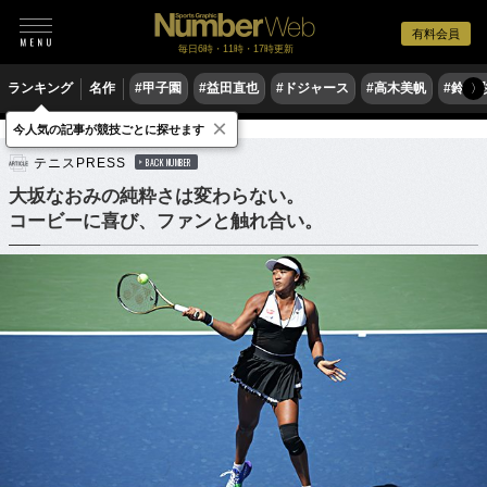
有料会員
毎日6時・11時・17時更新
ランキング
名作
#甲子園
#益田直也
#ドジャース
#高木美帆
#鈴木
〉
×
今人気の記事が競技ごとに探せます
テニス
女子テニス
テニスPRESS
BACK NUMBER
大坂なおみの純粋さは変わらない。
コービーに喜び、ファンと触れ合い。