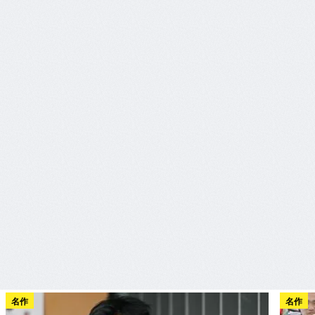
名作
名作