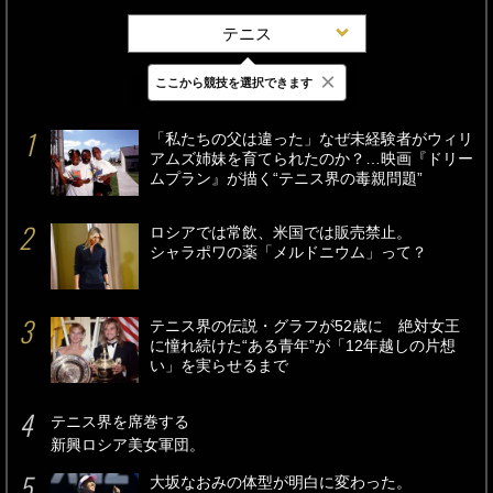
テニス
×
ここから競技を選択できます
最新
24時間
週間
「私たちの父は違った」なぜ未経験者がウィリ
アムズ姉妹を育てられたのか？…映画『ドリー
ムプラン』が描く“テニス界の毒親問題”
ロシアでは常飲、米国では販売禁止。
シャラポワの薬「メルドニウム」って？
テニス界の伝説・グラフが52歳に 絶対女王
に憧れ続けた“ある青年”が「12年越しの片想
い」を実らせるまで
テニス界を席巻する
新興ロシア美女軍団。
大坂なおみの体型が明白に変わった。