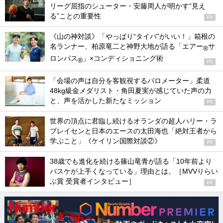
リーグ屈指のシューター・安藤周人が明かす“見え
る”ことの重要性
PR
《山の神対談》「やっぱり“タイパ”がいい！」箱根の
名ランナー、柏原竜二と神野大地が語る「エアー
サ
®
ロンパス
」×コンディショニング術
®
PR
「会場の声は自分を客観視するバロメーター」柔道
48kg級金メダリスト・角田夏実が感じていた声の力
と、声を活かした新たなミッション
PR
世界の頂点に君臨し続けるオランダの超人ハリー・ラ
ブレイセンと日本のエースの太田海也「絶対王者から
学ぶこと」《ケイリン国際対談②》
PR
38歳でも進化を続ける篠山竜青が語る「10年前より
バスケが上手くなっている」理由とは。［MVVりらい
ぶ賞 受賞者インタビュー］
PR