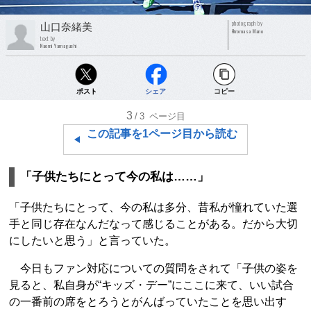
photograph by
山口奈緒美
Hiromasa Mano
text by
Naomi Yamaguchi
ポスト
シェア
コピー
3
/3
ページ目
この記事を1ページ目から読む
「子供たちにとって今の私は……」
「子供たちにとって、今の私は多分、昔私が憧れていた選
手と同じ存在なんだなって感じることがある。だから大切
にしたいと思う」と言っていた。
今日もファン対応についての質問をされて「子供の姿を
見ると、私自身が“キッズ・デー”にここに来て、いい試合
の一番前の席をとろうとがんばっていたことを思い出す