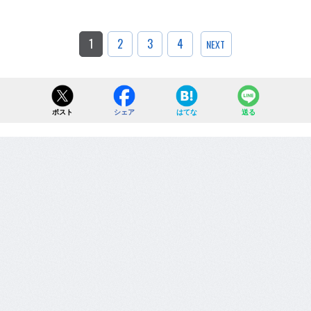
1
2
3
4
NEXT
ポスト
シェア
はてな
送る