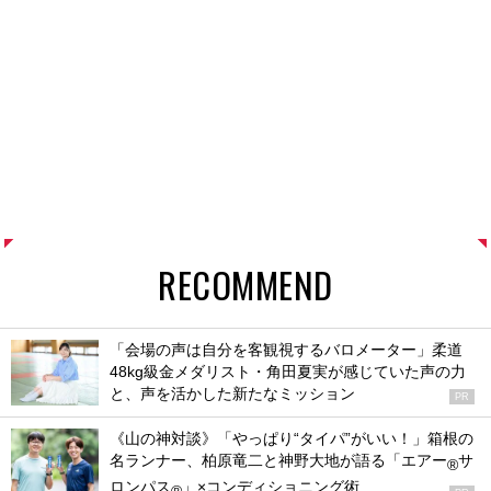
RECOMMEND
「会場の声は自分を客観視するバロメーター」柔道
48kg級金メダリスト・角田夏実が感じていた声の力
と、声を活かした新たなミッション
PR
《山の神対談》「やっぱり“タイパ”がいい！」箱根の
名ランナー、柏原竜二と神野大地が語る「エアー
サ
®
ロンパス
」×コンディショニング術
®