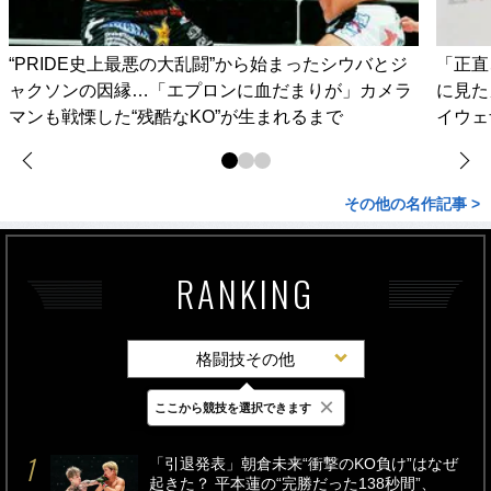
“PRIDE史上最悪の大乱闘”から始まったシウバとジ
「正直
ャクソンの因縁…「エプロンに血だまりが」カメラ
に見た
マンも戦慄した“残酷なKO”が生まれるまで
イウェ
その他の名作記事 >
RANKING
格闘技その他
×
ここから競技を選択できます
最新
24時間
週間
「引退発表」朝倉未来“衝撃のKO負け”はなぜ
起きた？ 平本蓮の“完勝だった138秒間”、