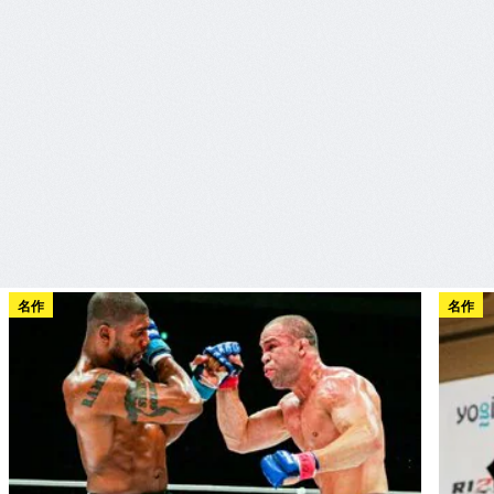
名作
名作