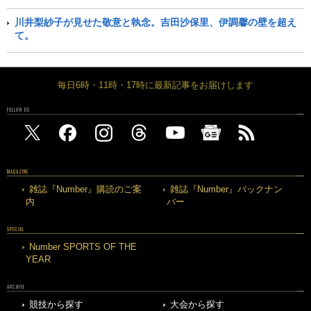
川井梨紗子が見せた敬意と執念。吉田沙保里、伊調馨の壁を超え
て。
毎日6時・11時・17時に最新記事をお届けします
FOLLOW US
MAGAZINE
雑誌『Number』購読のご案
雑誌『Number』バックナン
内
バー
SPECIAL
Number SPORTS OF THE
YEAR
ARCHIVE
競技から探す
大会から探す