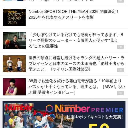
PR
Number SPORTS OF THE YEAR 2026 開催決定！
2026年を代表するアスリートを表彰
「少しぼやけているだけでも感覚が狂ってきます」B
リーグ屈指のシューター・安藤周人が明かす“見え
る”ことの重要性
PR
世界の頂点に君臨し続けるオランダの超人ハリー・ラ
ブレイセンと日本のエースの太田海也「絶対王者から
学ぶこと」《ケイリン国際対談②》
PR
38歳でも進化を続ける篠山竜青が語る「10年前より
バスケが上手くなっている」理由とは。［MVVりらい
ぶ賞 受賞者インタビュー］
PR