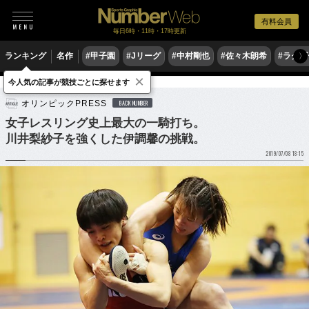
有料会員
毎日6時・11時・17時更新
ランキング
名作
#甲子園
#Jリーグ
#中村剛也
#佐々木朗希
#ラグ
〉
×
今人気の記事が競技ごとに探せます
格闘技
レスリング
オリンピックPRESS
BACK NUMBER
女子レスリング史上最大の一騎打ち。
川井梨紗子を強くした伊調馨の挑戦。
2019/07/08 18:15