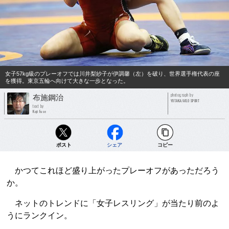
女子57kg級のプレーオフでは川井梨紗子が伊調馨（左）を破り、世界選手権代表の座
を獲得。東京五輪へ向けて大きな一歩となった。
photograph by
布施鋼治
YUTAKA/AFLO SPORT
text by
Koji Fuse
ポスト
シェア
コピー
かつてこれほど盛り上がったプレーオフがあっただろう
か。
ネットのトレンドに「女子レスリング」が当たり前のよ
うにランクイン。