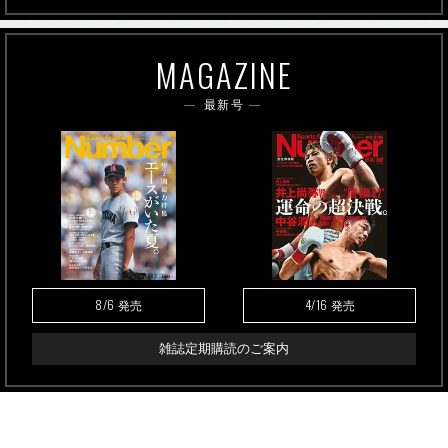
MAGAZINE
最新号
8/6
4/16
発売
発売
雑誌定期購読のご案内