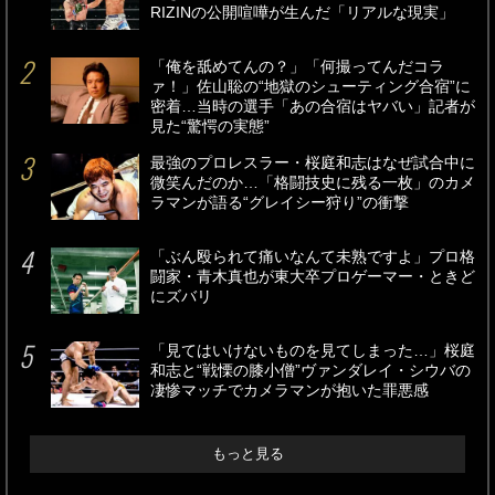
RIZINの公開喧嘩が生んだ「リアルな現実」
「俺を舐めてんの？」「何撮ってんだコラ
ァ！」佐山聡の“地獄のシューティング合宿”に
密着…当時の選手「あの合宿はヤバい」記者が
見た“驚愕の実態”
最強のプロレスラー・桜庭和志はなぜ試合中に
微笑んだのか…「格闘技史に残る一枚」のカメ
ラマンが語る“グレイシー狩り”の衝撃
「ぶん殴られて痛いなんて未熟ですよ」プロ格
闘家・青木真也が東大卒プロゲーマー・ときど
にズバリ
「見てはいけないものを見てしまった…」桜庭
和志と“戦慄の膝小僧”ヴァンダレイ・シウバの
凄惨マッチでカメラマンが抱いた罪悪感
もっと見る