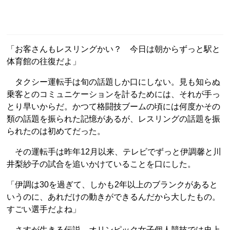
「お客さんもレスリングかい？ 今日は朝からずっと駅と
体育館の往復だよ」
タクシー運転手は旬の話題しか口にしない。見も知らぬ
乗客とのコミュニケーションを計るためには、それが手っ
とり早いからだ。かつて格闘技ブームの頃には何度かその
類の話題を振られた記憶があるが、レスリングの話題を振
られたのは初めてだった。
その運転手は昨年12月以来、テレビでずっと伊調馨と川
井梨紗子の試合を追いかけていることを口にした。
「伊調は30を過ぎて、しかも2年以上のブランクがあると
いうのに、あれだけの動きができるんだから大したもの。
すごい選手だよね」
さすが生きる伝説。オリンピック女子個人競技では史上