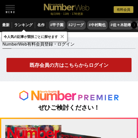
有料会員
毎日6時・11時・17時更新
最新
ランキング
名作
#甲子園
#Jリーグ
#中村剛也
#佐々木朗希
〉
×
NumberWeb有料会員登録・ログイン
今人気の記事が競技ごとに探せます
NumberWeb有料会員登録・ログイン
既存会員の方はこちらからログイン
ぜひご検討ください！