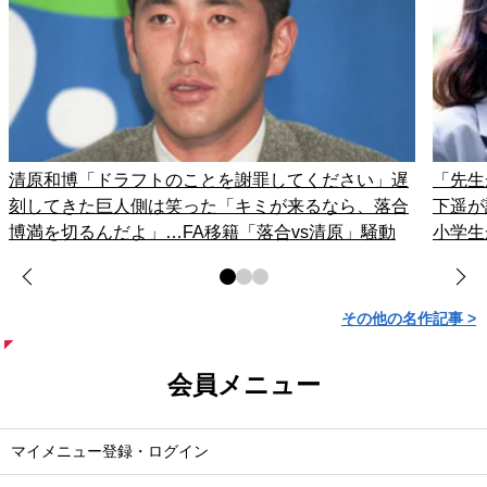
清原和博「ドラフトのことを謝罪してください」遅
「先生
刻してきた巨人側は笑った「キミが来るなら、落合
下遥が
博満を切るんだよ」…FA移籍「落合vs清原」騒動
小学生
その他の名作記事 >
会員メニュー
マイメニュー登録・ログイン