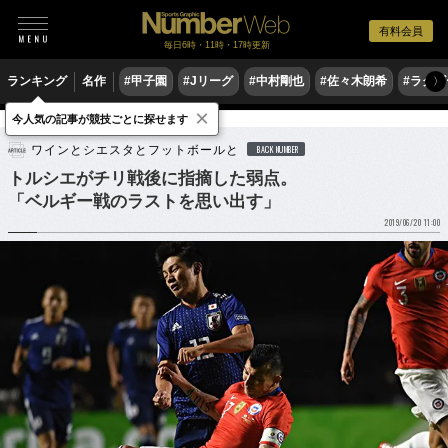
有料会員
毎日6時・11時・17時更新
ランキング
名作
#甲子園
#Jリーグ
#中村剛也
#佐々木朗希
#ラグ
〉
×
今人気の記事が競技ごとに探せます
サッカー
サッカー日本代表
ワインとシエスタとフットボールと
BACK NUMBER
トルシエがチリ戦後に指摘した弱点。
「ベルギー戦のラストを思い出す」
2019/06/20 11:00