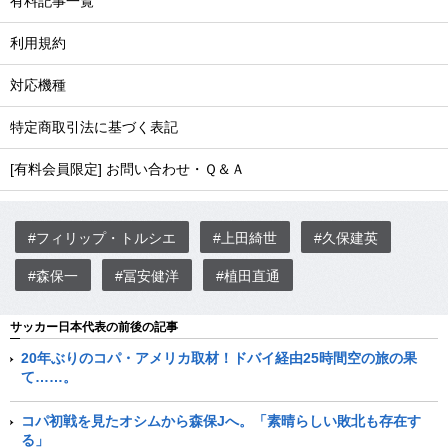
有料記事一覧
利用規約
対応機種
特定商取引法に基づく表記
[有料会員限定] お問い合わせ・Ｑ＆Ａ
#フィリップ・トルシエ
#上田綺世
#久保建英
#森保一
#冨安健洋
#植田直通
サッカー日本代表の前後の記事
20年ぶりのコパ・アメリカ取材！ドバイ経由25時間空の旅の果
て……。
コパ初戦を見たオシムから森保Jへ。「素晴らしい敗北も存在す
る」