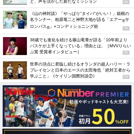
と、声を活かした新たなミッション
PR
《山の神対談》「やっぱり“タイパ”がいい！」箱根の
名ランナー、柏原竜二と神野大地が語る「エアー
サ
®
ロンパス
」×コンディショニング術
®
PR
38歳でも進化を続ける篠山竜青が語る「10年前より
バスケが上手くなっている」理由とは。［MVVりらい
ぶ賞 受賞者インタビュー］
PR
世界の頂点に君臨し続けるオランダの超人ハリー・ラ
ブレイセンと日本のエースの太田海也「絶対王者から
学ぶこと」《ケイリン国際対談②》
PR