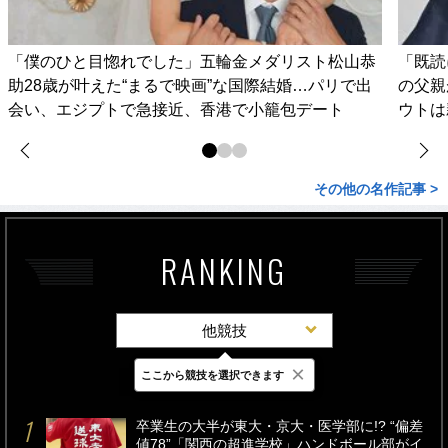
「僕のひと目惚れでした」五輪金メダリスト松山恭
「既読
助28歳が叶えた“まるで映画”な国際結婚…パリで出
の父親
会い、エジプトで急接近、香港で小籠包デート
ウトは
その他の名作記事 >
RANKING
他競技
×
ここから競技を選択できます
最新
24時間
週間
卒業生の大半が東大・京大・医学部に!? “偏差
値78”「関西の超進学校」ハンドボール部がイ