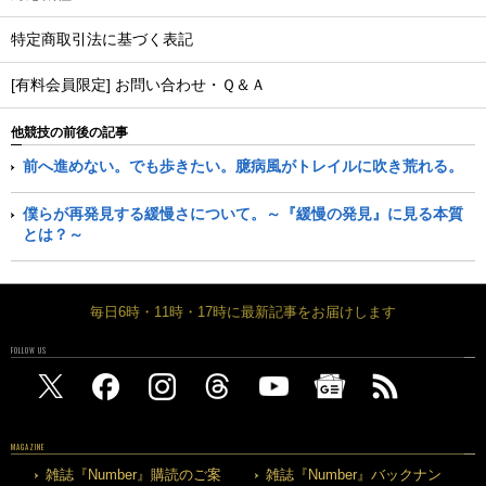
特定商取引法に基づく表記
[有料会員限定] お問い合わせ・Ｑ＆Ａ
他競技の前後の記事
前へ進めない。でも歩きたい。臆病風がトレイルに吹き荒れる。
僕らが再発見する緩慢さについて。～『緩慢の発見』に見る本質
とは？～
毎日6時・11時・17時に最新記事をお届けします
FOLLOW US
MAGAZINE
雑誌『Number』購読のご案
雑誌『Number』バックナン