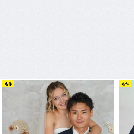
名作
名作