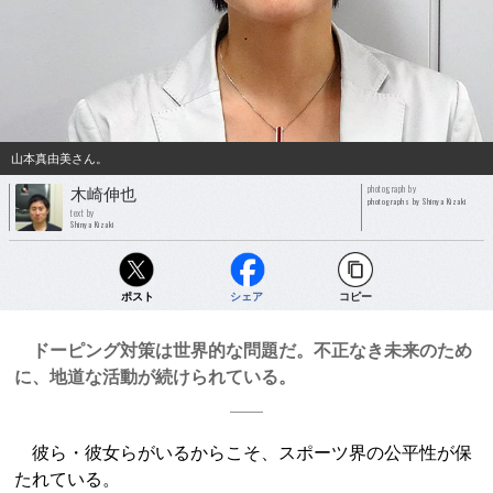
山本真由美さん。
photograph by
木崎伸也
photographs by Shinya Kizaki
text by
Shinya Kizaki
ポスト
シェア
コピー
ドーピング対策は世界的な問題だ。不正なき未来のため
に、地道な活動が続けられている。
彼ら・彼女らがいるからこそ、スポーツ界の公平性が保
たれている。