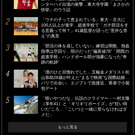
ンターハイ出場の衝撃…東大寺学園「まさかの
快挙」のウラ話
「ウチの子って恵まれている」東大・京大に
100人以上が進学…超進学校で「ガチ部活をす
る意義って何？」41歳監督が語った“意外な答
え”の真意
「部活の体を成していない」練習は閑散、熱血
指導は空回り…弱小だった“偏差値78”「関西の
超進学校」ハンドボール部が強豪になった“奇
跡の軌跡”
「僕のひと目惚れでした」五輪金メダリスト松
山恭助28歳が叶えた“まるで映画”な国際結婚…
パリで出会い、エジプトで急接近、香港で小籠
包デート
「暗いやつだな」伝説のクライマー・一村文隆
（享年41）と「ギリギリボーイズ」が“狂い咲
いた”ころ…「こいつと一緒に登らなければダ
メだ」
もっと見る