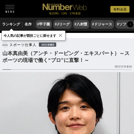
有料会員
毎日6時・11時・17時更新
ランキング
名作
#甲子園
#Jリーグ
#八村塁
#ドジャース
#ソフトバ
〉
×
今人気の記事が競技ごとに探せます
他競技
スポーツ仕事人
BACK NUMBER
山本真由美（アンチ・ドーピング・エキスパート）～ス
ポーツの現場で働く“プロ”に直撃！～
2013/12/10 06:00