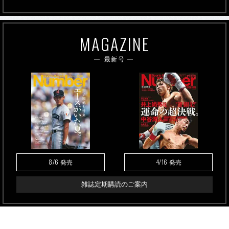
MAGAZINE
最新号
8/6
4/16
発売
発売
雑誌定期購読のご案内