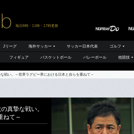
毎日6時・11時・17時更新
Jリーグ
海外サッカー
サッカー日本代表
ゴルフ
フィギュア
バスケットボール
バレーボール
他競技
摯な戦い。～世界ラグビー界における日本と自らを重ねて～
大の真摯な戦い。
重ねて～