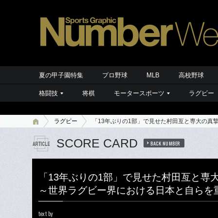
夏の甲子園特集
プロ野球
MLB
高校野球
格闘技
将棋
モータースポーツ
ラグビー
ラグビー
「13年ぶりの1部」で見せた村田亙と専大の真
SCORE CARD
BACK NUMBER
「13年ぶりの1部」で見せた村田亙と専
～世界ラグビー界における日本と自らを
text by