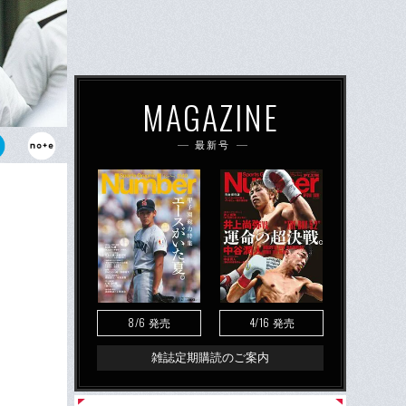
MAGAZINE
最新号
亙氏。母校を
8/6
4/16
発売
発売
雑誌定期購読のご案内