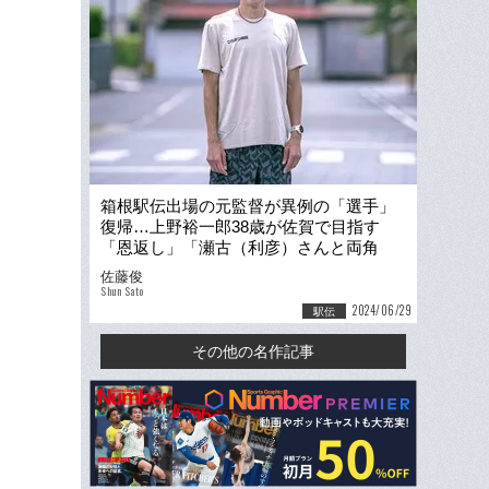
箱根駅伝出場の元監督が異例の「選手」
復帰…上野裕一郎38歳が佐賀で目指す
「恩返し」「瀬古（利彦）さんと両角
（速）先生が心配してくださって…」
佐藤俊
Shun Sato
2024/06/29
駅伝
その他の名作記事