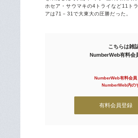
ホセア・サウマキの4トライなど11ト
アは71－31で大東大の圧勝だった。
こちらは雑誌
NumberWeb有
NumberWeb有料会
NumberWeb
有料会員登録