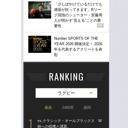
「少しぼやけているだけでも
感覚が狂ってきます」Bリー
グ屈指のシューター・安藤周
人が明かす“見える”ことの重
要性
PR
Number SPORTS OF THE
YEAR 2026 開催決定！ 2026
年を代表するアスリートを表
彰
RANKING
ラグビー
最新
24時間
週間
vs.クラシック・オールブラックス W
「
杯への収穫と課題。
大阪