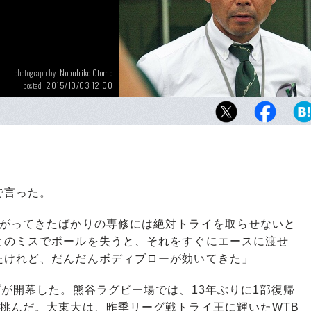
Nobuhiko Otomo
photograph by
2015/10/03 12:00
posted
'12年まで7人制日本代表の監督も務めた村田
率いて4季目、「勝負」の年だ。
で言った。
あがってきたばかりの専修には絶対トライを取らせないと
とのミスでボールを失うと、それをすぐにエースに渡せ
たけれど、だんだんボディブローが効いてきた」
が開幕した。熊谷ラグビー場では、13年ぶりに1部復帰
挑んだ。大東大は、昨季リーグ戦トライ王に輝いたWTB