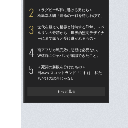
アン
＜ラグビーW杯に懸ける男たち＞
ン
松島幸太朗「運命の一戦を待ちわびて」
清宮
世代を超えて世界と対峙するDNA。～ベ
ー”
ルリンの奇跡から、世界的照明デザイナ
ぎ
ーにまで脈々と受け継がれるもの～
ク
南アフリカ戦完敗に悲観は必要ない。
「
W杯前にジャパンが確認できたこと。
じゃ
束の
＜死闘の勝敗を分けたもの＞
言
日本vs.スコットランド「これは、私た
ちだけの試合じゃない」
「
日コ
ん
もっと見る
ーW
伊
ップ