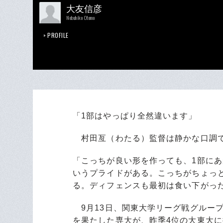
大友信彦
Nobuhiko Otomo
PROFILE
「1部はやっぱり全然違います」
村田亙（わたる）監督は静かな口調
「こっちが良い形を作っても、1部に
いうプライドがある。こっちがちょっ
る。ディフェンスも最初は食い下がっ
9月13日、関東大学リーグ戦グループ
を果たした専大が、昨季4位の大東大に