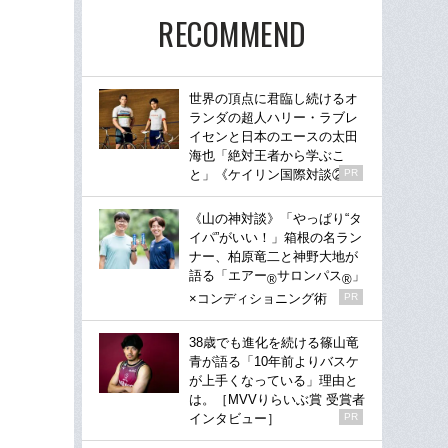
RECOMMEND
世界の頂点に君臨し続けるオ
ランダの超人ハリー・ラブレ
イセンと日本のエースの太田
海也「絶対王者から学ぶこ
と」《ケイリン国際対談②》
PR
《山の神対談》「やっぱり“タ
イパ”がいい！」箱根の名ラン
ナー、柏原竜二と神野大地が
語る「エアー
サロンパス
」
®
®
×コンディショニング術
PR
38歳でも進化を続ける篠山竜
青が語る「10年前よりバスケ
が上手くなっている」理由と
は。［MVVりらいぶ賞 受賞者
インタビュー］
PR