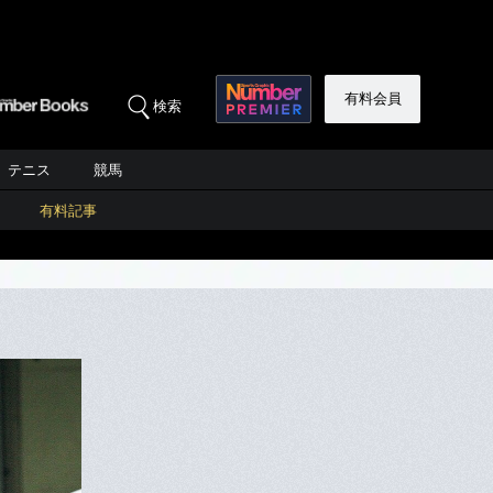
有料会員
検索
テニス
競馬
有料記事