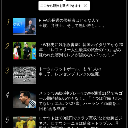
×
ここから競技を選択できます
最新
24時間
週間
FIFA会長選の候補者はどんな人？
王族、弁護士、そして黒い噂も……。
〈W杯史に残る誤審劇〉韓国vsイタリアから20
年…「レフェリー人生最高の試合の1つ」忌み
嫌われた審判モレノが認めない“2つのミス”
トータルフットボール、もう1人の
申し子。レンセンブリンクの生涯。
メッシ“39歳の神プレー”はW杯通算21発でもゴ
ール期待値5.65でもなく…「じつは守備サボっ
てない」エムバペ27歳、ハーランド25歳を上
回る“ある成績”
ロナウドは“80億円でクラブ買収”など敏腕ビジ
ネス、ロナウジーニョは借金＋トラブル… 引