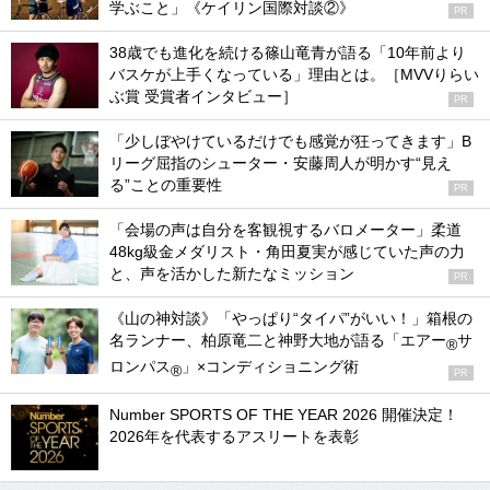
学ぶこと」《ケイリン国際対談②》
PR
38歳でも進化を続ける篠山竜青が語る「10年前より
バスケが上手くなっている」理由とは。［MVVりらい
ぶ賞 受賞者インタビュー］
PR
「少しぼやけているだけでも感覚が狂ってきます」B
リーグ屈指のシューター・安藤周人が明かす“見え
る”ことの重要性
PR
「会場の声は自分を客観視するバロメーター」柔道
48kg級金メダリスト・角田夏実が感じていた声の力
と、声を活かした新たなミッション
PR
《山の神対談》「やっぱり“タイパ”がいい！」箱根の
名ランナー、柏原竜二と神野大地が語る「エアー
サ
®
ロンパス
」×コンディショニング術
®
PR
Number SPORTS OF THE YEAR 2026 開催決定！
2026年を代表するアスリートを表彰