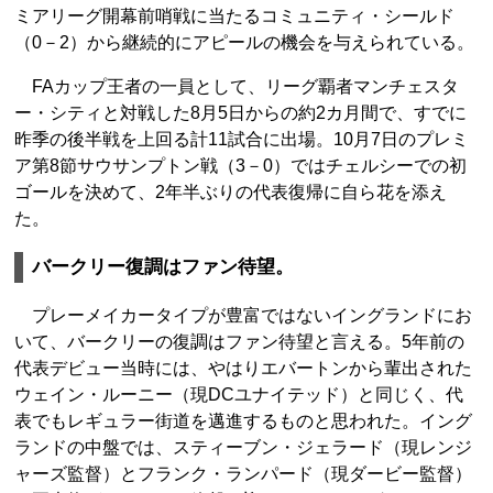
ミアリーグ開幕前哨戦に当たるコミュニティ・シールド
（0－2）から継続的にアピールの機会を与えられている。
FAカップ王者の一員として、リーグ覇者マンチェスタ
ー・シティと対戦した8月5日からの約2カ月間で、すでに
昨季の後半戦を上回る計11試合に出場。10月7日のプレミ
ア第8節サウサンプトン戦（3－0）ではチェルシーでの初
ゴールを決めて、2年半ぶりの代表復帰に自ら花を添え
た。
バークリー復調はファン待望。
プレーメイカータイプが豊富ではないイングランドにお
いて、バークリーの復調はファン待望と言える。5年前の
代表デビュー当時には、やはりエバートンから輩出された
ウェイン・ルーニー（現DCユナイテッド）と同じく、代
表でもレギュラー街道を邁進するものと思われた。イング
ランドの中盤では、スティーブン・ジェラード（現レンジ
ャーズ監督）とフランク・ランパード（現ダービー監督）