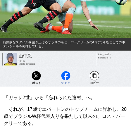
能動的なスタイルを築き上げるサッリのもと、バークリーがついに司令塔としてのポ
テンシャルを発揮している。
photograph by
山中忍
Uniphoto press
text by
Shinobu Yamanaka
ポスト
シェア
コピー
「ガッザ2世」から「忘れられた逸材」へ。
それが、17歳でエバートンのトップチームに昇格し、20
歳でブラジルW杯代表入りを果たして以来の、ロス・バー
クリーである。