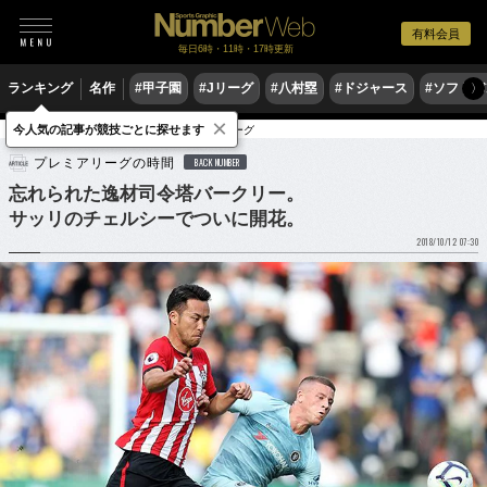
有料会員
毎日6時・11時・17時更新
ランキング
名作
#甲子園
#Jリーグ
#八村塁
#ドジャース
#ソフトバ
〉
×
今人気の記事が競技ごとに探せます
サッカー
海外サッカー
プレミアリーグ
プレミアリーグの時間
BACK NUMBER
忘れられた逸材司令塔バークリー。
サッリのチェルシーでついに開花。
2018/10/12 07:30