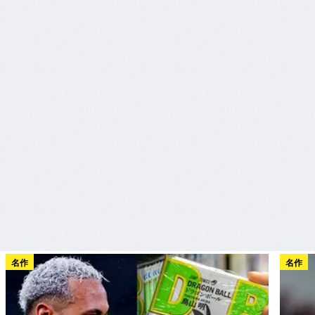
名作
名作