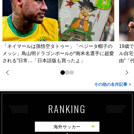
「ネイマールは孫悟空タトゥー」「ベジータ帽子の
19歳
メッシ」鳥山明ドラゴンボールが“南米名選手に超愛
ル自宅
される”日常…「日本語版も買ったよ」
由”「
その他の名作記事 >
RANKING
海外サッカー