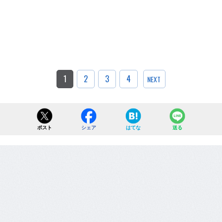
1
2
3
4
NEXT
ポスト
シェア
はてな
送る