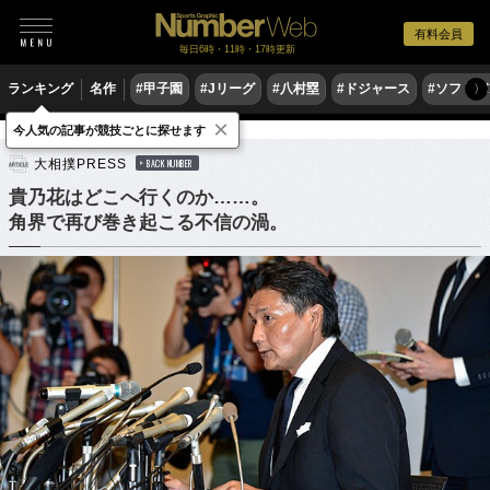
有料会員
毎日6時・11時・17時更新
ランキング
名作
#甲子園
#Jリーグ
#八村塁
#ドジャース
#ソフトバ
〉
×
今人気の記事が競技ごとに探せます
格闘技
相撲
大相撲PRESS
BACK NUMBER
貴乃花はどこへ行くのか……。
角界で再び巻き起こる不信の渦。