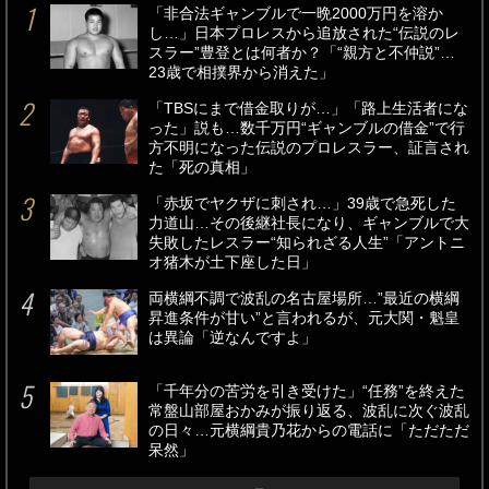
「非合法ギャンブルで一晩2000万円を溶か
し…」日本プロレスから追放された“伝説のレ
スラー”豊登とは何者か？「“親方と不仲説”…
23歳で相撲界から消えた」
「TBSにまで借金取りが…」「路上生活者にな
った」説も…数千万円“ギャンブルの借金”で行
方不明になった伝説のプロレスラー、証言され
た「死の真相」
「赤坂でヤクザに刺され…」39歳で急死した
力道山…その後継社長になり、ギャンブルで大
失敗したレスラー“知られざる人生”「アントニ
オ猪木が土下座した日」
両横綱不調で波乱の名古屋場所…”最近の横綱
昇進条件が甘い”と言われるが、元大関・魁皇
は異論「逆なんですよ」
「千年分の苦労を引き受けた」“任務”を終えた
常盤山部屋おかみが振り返る、波乱に次ぐ波乱
の日々…元横綱貴乃花からの電話に「ただただ
呆然」