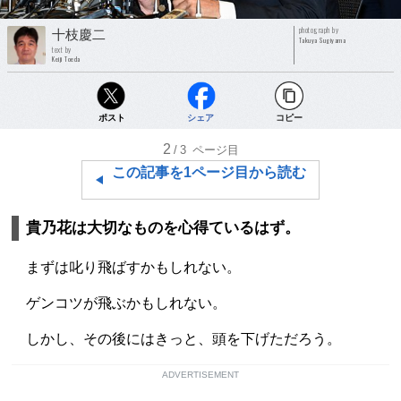
photograph by
十枝慶二
Takuya Sugiyama
text by
Keiji Toeda
ポスト
シェア
コピー
2
/3
ページ目
この記事を1ページ目から読む
貴乃花は大切なものを心得ているはず。
まずは叱り飛ばすかもしれない。
ゲンコツが飛ぶかもしれない。
しかし、その後にはきっと、頭を下げただろう。
ADVERTISEMENT