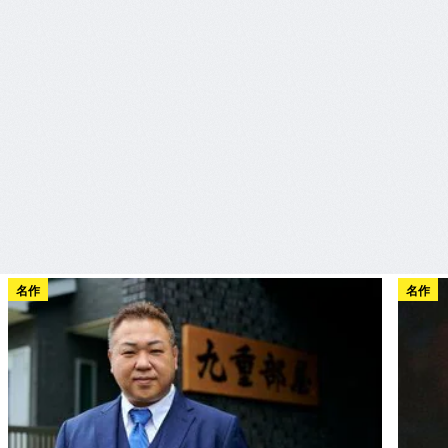
名作
名作