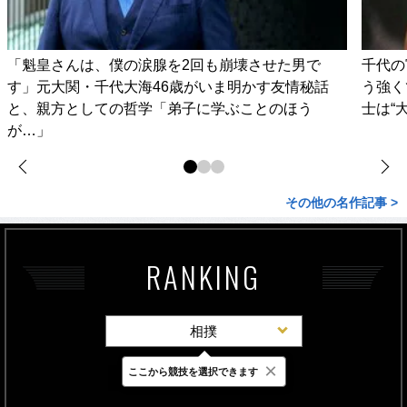
「魁皇さんは、僕の涙腺を2回も崩壊させた男で
千代の
す」元大関・千代大海46歳がいま明かす友情秘話
う強く
と、親方としての哲学「弟子に学ぶことのほう
士は“
が…」
その他の名作記事 >
RANKING
相撲
×
ここから競技を選択できます
最新
24時間
週間