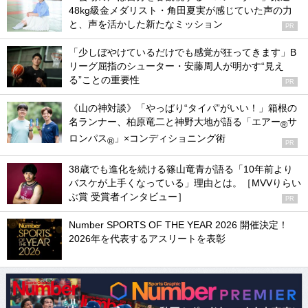
48kg級金メダリスト・角田夏実が感じていた声の力
と、声を活かした新たなミッション
PR
「少しぼやけているだけでも感覚が狂ってきます」B
リーグ屈指のシューター・安藤周人が明かす“見え
る”ことの重要性
PR
《山の神対談》「やっぱり“タイパ”がいい！」箱根の
名ランナー、柏原竜二と神野大地が語る「エアー
サ
®
ロンパス
」×コンディショニング術
®
PR
38歳でも進化を続ける篠山竜青が語る「10年前より
バスケが上手くなっている」理由とは。［MVVりらい
ぶ賞 受賞者インタビュー］
PR
Number SPORTS OF THE YEAR 2026 開催決定！
2026年を代表するアスリートを表彰