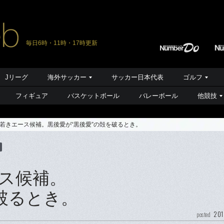
毎日6時・11時・17時更新
Jリーグ
海外サッカー
サッカー日本代表
ゴルフ
フィギュア
バスケットボール
バレーボール
他競技
若きエース候補。黒後愛が“黒後愛”の殻を破るとき。
ス候補。
破るとき。
201
posted