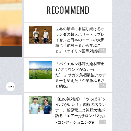
RECOMMEND
世界の頂点に君臨し続けるオ
ランダの超人ハリー・ラブレ
イセンと日本のエースの太田
海也「絶対王者から学ぶこ
と」《ケイリン国際対談②》
PR
「バイエルン移籍の逸材輩出
も“グラウンドがなかっ
た”…」サガン鳥栖最強アカデ
ミーを変えた『企業版ふるさ
と納税』
PR
《山の神対談》「やっぱり“タ
イパ”がいい！」箱根の名ラン
ナー、柏原竜二と神野大地が
語る「エアー
サロンパス
」
®
®
×コンディショニング術
PR