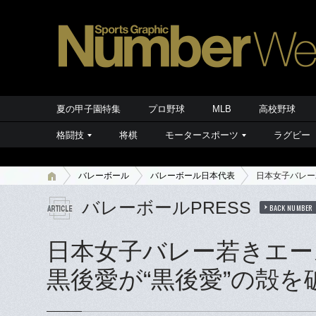
夏の甲子園特集
プロ野球
MLB
高校野球
格闘技
将棋
モータースポーツ
ラグビー
バレーボール
バレーボール日本代表
日本女子バレー
バレーボールPRESS
BACK NUMBER
日本女子バレー若きエー
黒後愛が“黒後愛”の殻を