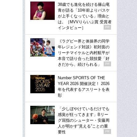
38歳でも進化を続ける篠山竜
青が語る「10年前よりバスケ
が上手くなっている」理由と
は。［MVVりらいぶ賞 受賞者
インタビュー］
PR
《ラグビー界と体操界の同学
年レジェンド対談》初対面の
リーチマイケルと内村航平が
本音で語り合った競技愛「好
きだから、続けられる」
PR
Number SPORTS OF THE
YEAR 2026 開催決定！ 2026
年を代表するアスリートを表
彰
「少しぼやけているだけでも
感覚が狂ってきます」Bリー
グ屈指のシューター・安藤周
人が明かす“見える”ことの重
要性
PR