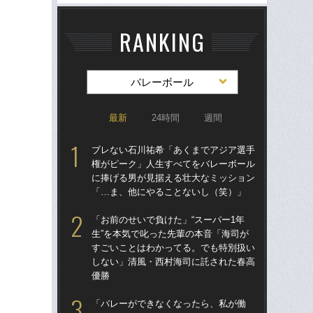
RANKING
バレーボール
最新
24時間
週間
ブレない石川祐希「あくまでアジア選手
ブ
権がピーク」人生すべてをバレーボール
権
に捧げる男が見据える壮大なミッション
に
「…ま、他にやることないし（笑）」
「
「お前のせいで負けた」“スーパー1年
「
生”を本気で叱った先輩の本音「海司が
の“
すごいことはわかってる。でも特別扱い
太
しない」清風・西村海司に託された春高
ャ
優勝
け
「バレーができなくなったら、私が働
「お