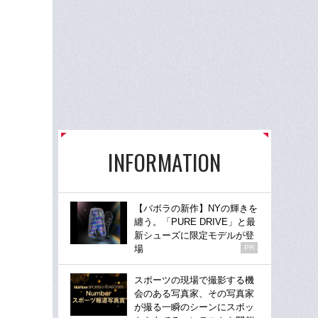
INFORMATION
【バボラの新作】NYの輝きを
纏う。「PURE DRIVE」と最
新シューズに限定モデルが登
場
PR
スポーツの現場で撮影する機
会のある写真家、その写真家
が撮る一瞬のシーンにスポッ