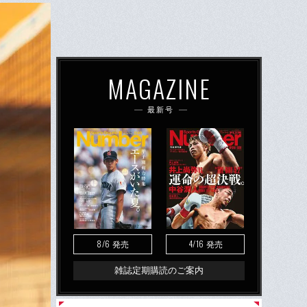
MAGAZINE
最新号
8/6
4/16
発売
発売
雑誌定期購読のご案内