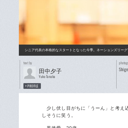
シニア代表の本格的なスタートとなった今季。ネーションズリーグ
text by
photog
Shig
田中夕子
Yuko Tanaka
PROFILE
少し伏し目がちに「うーん」と考え込
しそうに笑う。