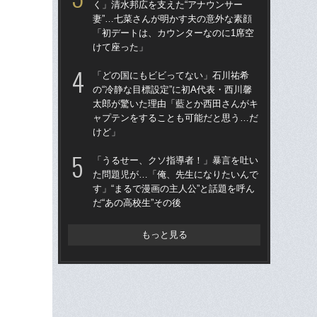
く」清水邦広を支えた“アナウンサー
生”
妻”…七菜さんが明かす夫の意外な素顔
す
「初デートは、カウンターなのに1席空
し
けて座った」
優
「どの国にもビビってない」石川祐希
石川
の“冷静な目標設定”に初A代表・西川馨
前に
太郎が驚いた理由「藍とか西田さんがキ
ま
ャプテンをすることも可能だと思う…だ
子
けど」
「
「うるせー、クソ指導者！」暴言を吐い
た
た問題児が…「俺、先生になりたいんで
す」
す」“まるで漫画の主人公”と話題を呼ん
だ“
だ“あの高校生”その後
もっと見る