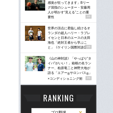
感覚が狂ってきます」Bリー
グ屈指のシューター・安藤周
人が明かす“見える”ことの重
要性
PR
世界の頂点に君臨し続けるオ
ランダの超人ハリー・ラブレ
イセンと日本のエースの太田
海也「絶対王者から学ぶこ
と」《ケイリン国際対談②》
PR
《山の神対談》「やっぱり“タ
イパ”がいい！」箱根の名ラン
ナー、柏原竜二と神野大地が
語る「エアー
サロンパス
」
®
®
×コンディショニング術
PR
RANKING
プロ野球