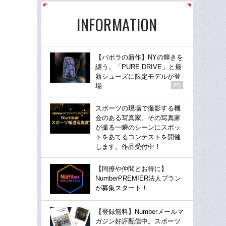
INFORMATION
【バボラの新作】NYの輝きを
纏う。「PURE DRIVE」と最
新シューズに限定モデルが登
場
PR
スポーツの現場で撮影する機
会のある写真家、その写真家
が撮る一瞬のシーンにスポッ
トをあてるコンテストを開催
します。作品受付中！
【同僚や仲間とお得に】
NumberPREMIER法人プラン
が募集スタート！
【登録無料】Numberメールマ
ガジン好評配信中。スポーツ