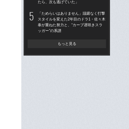
たら、次も逃げていた」
た“
「
「ためらいはありません」躊躇なく打撃
スタイルを変えた2年目のドラ1・佐々木
「
泰が重ねた努力と、“カープ遅咲きスラ
終わ
ッガー”の系譜
つか
リ
もっと見る