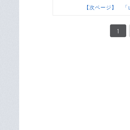
【次ページ】 「
1