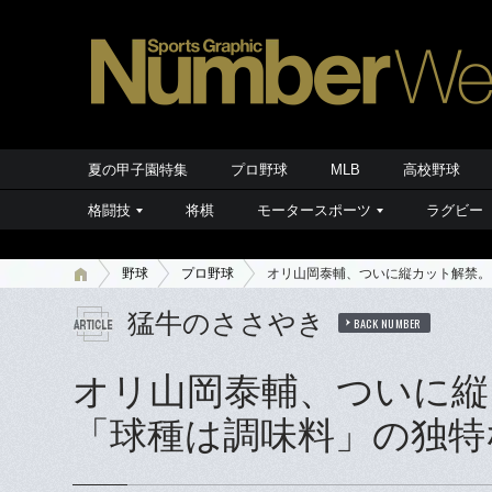
夏の甲子園特集
プロ野球
MLB
高校野球
格闘技
将棋
モータースポーツ
ラグビー
野球
プロ野球
オリ山岡泰輔、ついに縦カット解禁。
猛牛のささやき
BACK NUMBER
オリ山岡泰輔、ついに縦
「球種は調味料」の独特