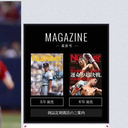
MAGAZINE
最新号
8/6
4/16
発売
発売
雑誌定期購読のご案内