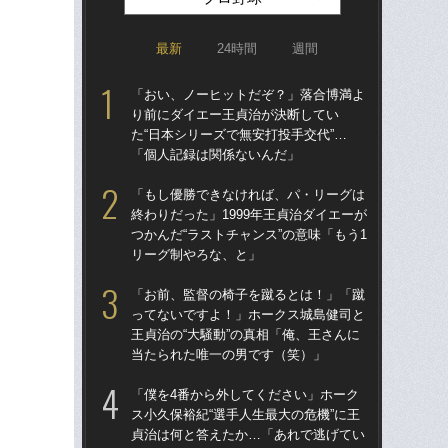
最新
24時間
週間
「おい、ノーヒットだぞ？」落合博満よ
「ア
り前にダイエー王貞治が決断してい
球
た“日本シリーズで無安打投手交代”…
す“
「個人記録は関係ないんだ」
た…
らD
「もし優勝できなければ、パ・リーグは
終わりだった」1999年王貞治ダイエーが
「
つかんだ“ラストチャンス”の意味「もう1
で
リーグ制やろな、と」
を
は
「お前、監督の椅子を蹴るとは！」「蹴
ってないですよ！」ホークス城島健司と
「
王貞治の“大騒動”の真相「俺、王さんに
コー
当たられた唯一の男です（笑）」
人に
で
「僕を4番から外してください」ホーク
ス小久保裕紀“選手人生最大の危機”に王
「
貞治は何と答えたか…「あれで逃げてい
り