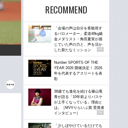
RECOMMEND
「会場の声は自分を客観視す
るバロメーター」柔道48kg級
金メダリスト・角田夏実が感
じていた声の力と、声を活か
した新たなミッション
PR
Number SPORTS OF THE
YEAR 2026 開催決定！ 2026
年を代表するアスリートを表
彰
38歳でも進化を続ける篠山竜
青が語る「10年前よりバスケ
が上手くなっている」理由と
は。［MVVりらいぶ賞 受賞者
インタビュー］
PR
「少しぼやけているだけでも