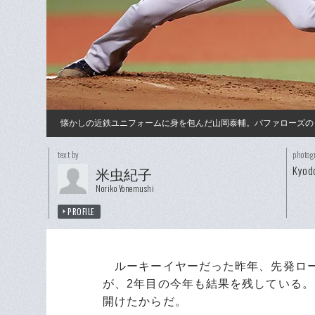
懐かしの近鉄ユニフォームに身を包んだ山岡泰輔。バファローズの
text by
photog
Kyod
米虫紀子
Noriko Yonemushi
PROFILE
ルーキーイヤーだった昨年、先発ロー
が、2年目の今年も結果を残している
開けたからだ。