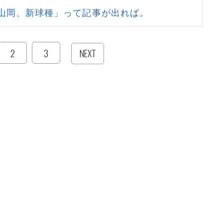
山岡、新球種」って記事が出れば。
2
3
NEXT