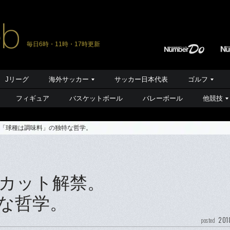
毎日6時・11時・17時更新
Jリーグ
海外サッカー
サッカー日本代表
ゴルフ
フィギュア
バスケットボール
バレーボール
他競技
「球種は調味料」の独特な哲学。
カット解禁。
な哲学。
201
posted