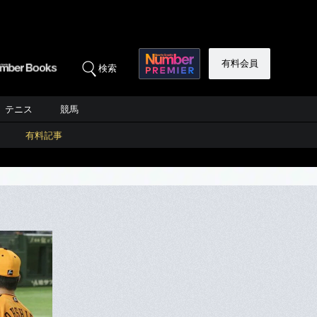
有料会員
検索
テニス
競馬
有料記事