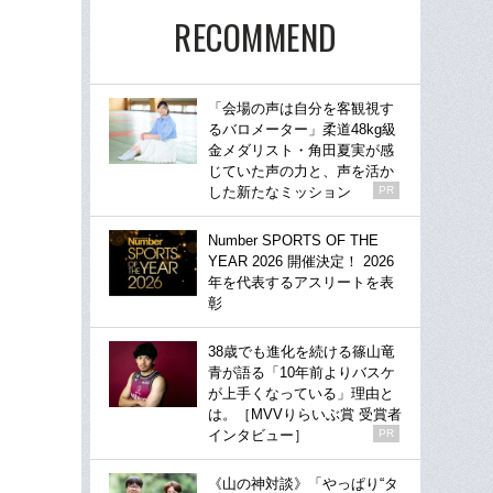
RECOMMEND
「会場の声は自分を客観視す
るバロメーター」柔道48kg級
金メダリスト・角田夏実が感
じていた声の力と、声を活か
した新たなミッション
PR
Number SPORTS OF THE
YEAR 2026 開催決定！ 2026
年を代表するアスリートを表
彰
38歳でも進化を続ける篠山竜
青が語る「10年前よりバスケ
が上手くなっている」理由と
は。［MVVりらいぶ賞 受賞者
インタビュー］
PR
《山の神対談》「やっぱり“タ