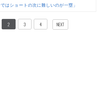
野ではショートの次に難しいのが一塁」
2
3
4
NEXT