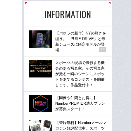
INFORMATION
【バボラの新作】NYの輝きを
纏う。「PURE DRIVE」と最
新シューズに限定モデルが登
場
PR
スポーツの現場で撮影する機
会のある写真家、その写真家
が撮る一瞬のシーンにスポッ
トをあてるコンテストを開催
します。作品受付中！
【同僚や仲間とお得に】
NumberPREMIER法人プラン
が募集スタート！
【登録無料】Numberメールマ
ガジン好評配信中。スポーツ