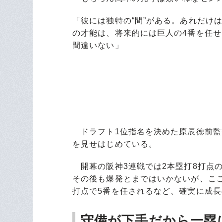
「彼には独特の“間”がある。あれだけ
の才能は、将来的には巨人の4番を任
間違いない」
ドラフト1位指名を決めた原辰徳前監
を見せはじめている。
開幕の阪神3連戦では2本塁打8打点
その後も爆発とまではいかないが、ここま
打点で5番を任されるなど、確実に成
守備が下手だから一塁