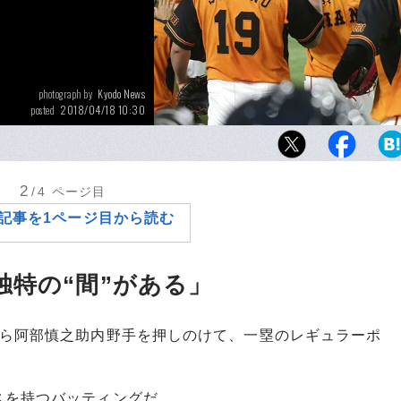
Kyodo News
photograph by
2018/04/18 10:30
posted
ホームランを放ち、菅野智之らにベンチで迎
和真。21歳の「天才型」打者は、シーズンを
きるか？
2
/4
ページ目
記事を1ページ目から読む
独特の“間”がある」
ら阿部慎之助内野手を押しのけて、一塁のレギュラーポ
を持つバッティングだ。