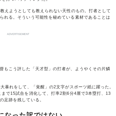
は教えようとしても教えられない天性のもの。打者として
せられる。そういう可能性を秘めている素材であることは
ADVERTISEMENT
督もこう評した「天才型」の打者が、ようやくその片鱗
の大暴れをして、「覚醒」の2文字がスポーツ紙に躍った。
で15試合を消化して、打率2割6分4厘で3本塁打、13
長の足跡を残している。
になった訳ではない。