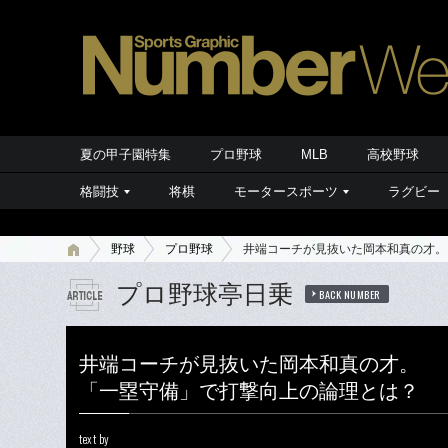
夏の甲子園特集
プロ野球
MLB
高校野球
格闘技
将棋
モータースポーツ
ラグビー
野球
プロ野球
井端コーチが見抜いた岡本和真の才。
プロ野球亭日乗
BACK NUMBER
井端コーチが見抜いた岡本和真の才。
「一塁守備」で打撃向上の論理とは？
text by