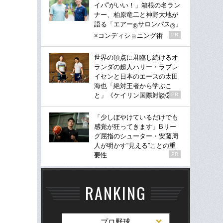
イパ”がいい！」箱根の名ラン
ナー、柏原竜二と神野大地が
語る「エアー
サロンパス
」
®
®
×コンディショニング術
PR
世界の頂点に君臨し続けるオ
ランダの超人ハリー・ラブレ
イセンと日本のエースの太田
海也「絶対王者から学ぶこ
と」《ケイリン国際対談②》
PR
「少しぼやけているだけでも
感覚が狂ってきます」Bリー
グ屈指のシューター・安藤周
人が明かす“見える”ことの重
要性
PR
RANKING
プロ野球