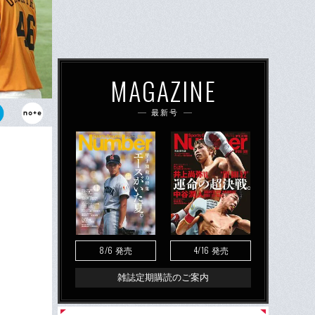
MAGAZINE
最新号
えられる岡本
通して活躍で
8/6
4/16
発売
発売
雑誌定期購読のご案内