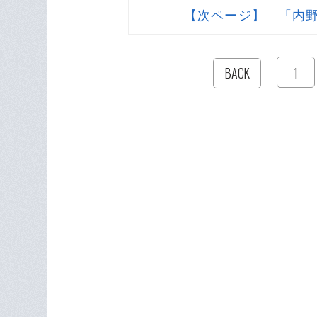
【次ページ】 「内
1
BACK