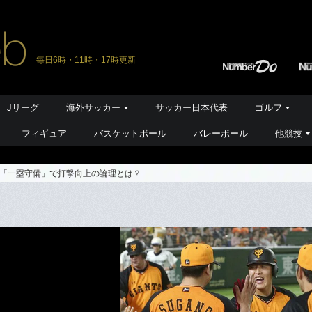
毎日6時・11時・17時更新
Jリーグ
海外サッカー
サッカー日本代表
ゴルフ
フィギュア
バスケットボール
バレーボール
他競技
「一塁守備」で打撃向上の論理とは？