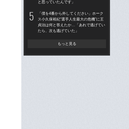
と思っていたんです」
治
「
「僕を4番から外してください」ホーク
ス小久保裕紀“選手人生最大の危機”に王
「
貞治は何と答えたか…「あれで逃げてい
り
たら、次も逃げていた」
た“
「
もっと見る