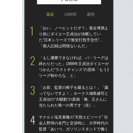
最新
24時間
週間
「おい、ノーヒットだぞ？」落合博満よ
「ア
り前にダイエー王貞治が決断してい
球
た“日本シリーズで無安打投手交代”…
す“
「個人記録は関係ないんだ」
た…
らD
「もし優勝できなければ、パ・リーグは
終わりだった」1999年王貞治ダイエーが
「
つかんだ“ラストチャンス”の意味「もう1
で
リーグ制やろな、と」
を
は
「お前、監督の椅子を蹴るとは！」「蹴
ってないですよ！」ホークス城島健司と
「
王貞治の“大騒動”の真相「俺、王さんに
コー
当たられた唯一の男です（笑）」
人に
で
ヤクルト塩見泰隆の“天然エピソード” 社
会人野球の名門と交渉時に…大学時代の
「
監督「あいつ、ガソリンスタンドで働く
です