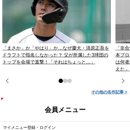
「まさか」か「やはり」か…なぜ慶大・清原正吾を
「非合
ドラフトで指名しなかった？ 父が所属した3球団の
本プロ
トップを会場で直撃！「それはちょっと…」
は何者
えた」
その他の名作記事 >
会員メニュー
マイメニュー登録・ログイン