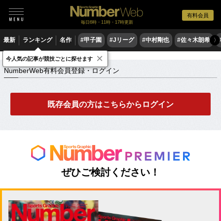
有料会員
毎日6時・11時・17時更新
最新
ランキング
名作
#甲子園
#Jリーグ
#中村剛也
#佐々木朗希
〉
×
NumberWeb有料会員登録・ログイン
今人気の記事が競技ごとに探せます
NumberWeb有料会員登録・ログイン
既存会員の方はこちらからログイン
ぜひご検討ください！