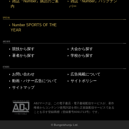
雑誌『Number』購読のご案
雑誌『Number』バックナン
内
バー
SPECIAL
Number SPORTS OF THE
YEAR
ARCHIVE
競技から探す
大会から探す
著者から探す
学校から探す
OTHERS
お問い合わせ
広告掲載について
動画・バナー広告について
サイトポリシー
サイトマップ
ABJマークは、この電子書店・電子書籍配信サービスが、著作
権者からコンテンツ使用許諾を得た正規版配信サービスである
ことを示す登録商標（登録番号6091713号）です。
© Bungeishunju Ltd.