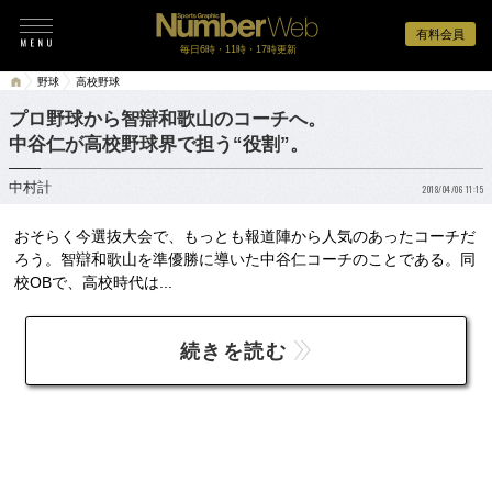
有料会員
毎日6時・11時・17時更新
野球
高校野球
プロ野球から智辯和歌山のコーチへ。
中谷仁が高校野球界で担う“役割”。
中村計
2018/04/06 11:15
おそらく今選抜大会で、もっとも報道陣から人気のあったコーチだ
ろう。智辯和歌山を準優勝に導いた中谷仁コーチのことである。同
校OBで、高校時代は...
続きを読む