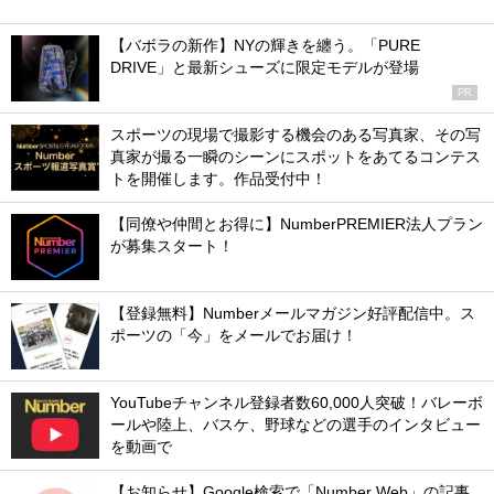
【バボラの新作】NYの輝きを纏う。「PURE
DRIVE」と最新シューズに限定モデルが登場
PR
スポーツの現場で撮影する機会のある写真家、その写
真家が撮る一瞬のシーンにスポットをあてるコンテス
トを開催します。作品受付中！
【同僚や仲間とお得に】NumberPREMIER法人プラン
が募集スタート！
【登録無料】Numberメールマガジン好評配信中。ス
ポーツの「今」をメールでお届け！
YouTubeチャンネル登録者数60,000人突破！バレーボ
ールや陸上、バスケ、野球などの選手のインタビュー
を動画で
【お知らせ】Google検索で「Number Web」の記事