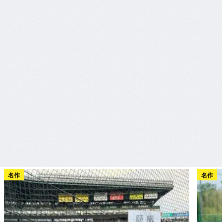
名作
名作