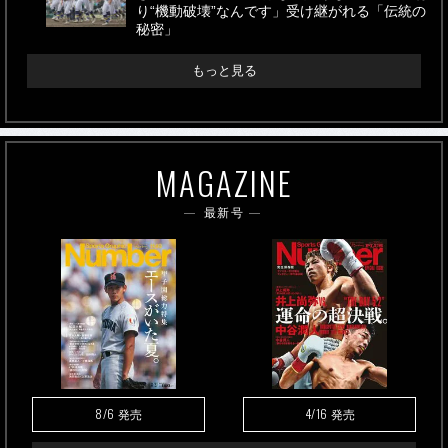
り“機動破壊”なんです」受け継がれる「伝統の
秘密」
もっと見る
MAGAZINE
最新号
8/6
4/16
発売
発売