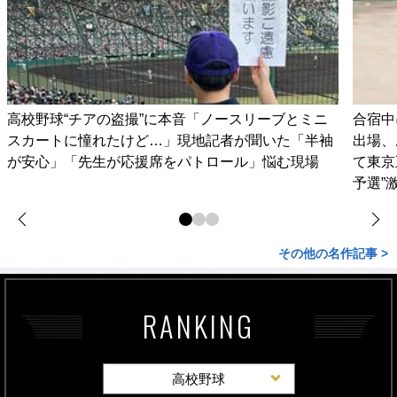
高校野球“チアの盗撮”に本音「ノースリーブとミニ
合宿中
スカートに憧れたけど…」現地記者が聞いた「半袖
出場、
が安心」「先生が応援席をパトロール」悩む現場
て東京
予選”
その他の名作記事 >
RANKING
高校野球