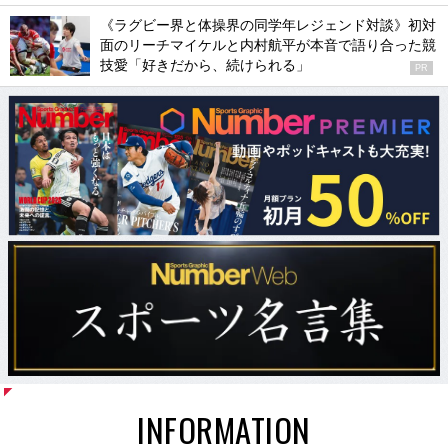
《ラグビー界と体操界の同学年レジェンド対談》初対
面のリーチマイケルと内村航平が本音で語り合った競
技愛「好きだから、続けられる」
PR
INFORMATION