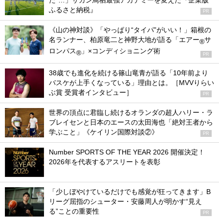
た”…」サガン鳥栖最強アカデミーを変えた『企業版
ふるさと納税』
PR
《山の神対談》「やっぱり“タイパ”がいい！」箱根の
名ランナー、柏原竜二と神野大地が語る「エアー
サ
®
ロンパス
」×コンディショニング術
®
PR
38歳でも進化を続ける篠山竜青が語る「10年前より
バスケが上手くなっている」理由とは。［MVVりらい
ぶ賞 受賞者インタビュー］
PR
世界の頂点に君臨し続けるオランダの超人ハリー・ラ
ブレイセンと日本のエースの太田海也「絶対王者から
学ぶこと」《ケイリン国際対談②》
PR
Number SPORTS OF THE YEAR 2026 開催決定！
2026年を代表するアスリートを表彰
「少しぼやけているだけでも感覚が狂ってきます」B
リーグ屈指のシューター・安藤周人が明かす“見え
る”ことの重要性
PR