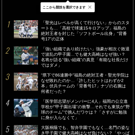
×
ここから競技を選択できます
最新
24時間
週間
「聖光はレベルが高くて行けない」からのスタ
ートも…「高校で球速15キロアップ」福島の
絶対王者を封じた「ソフトボール出身」“背番
号17”の正体
「強い組織であり続けたい」強豪が相次ぐ敗退
で波乱の甲子園…でも健大高崎はなぜ強い？
名将が語る“強い組織”の真意「有能な社長だけ
ではダメ」
“県下で86連勝中”福島の絶対王者・聖光学院は
なぜ敗れたのか…「許したヒットはわずか2
本」伏兵チームの「背番号17」ナゾの右腕は
何者だった？
「医学部志望がメンバーに4人」福岡の公立進
学校が“甲子園出場”の衝撃…それでも東筑が“野
球のチーム”で挑んだワケは？「さすがに勉強
に身が入らなくて」
大阪桐蔭でも、智弁学園でもなく…名門の姿な
き甲子園で健大高崎はなぜ負けない？「やっぱ