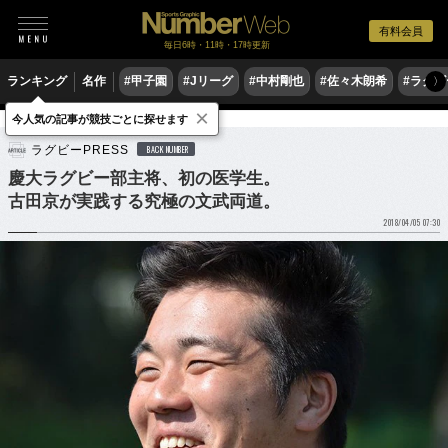
有料会員
毎日6時・11時・17時更新
ランキング
名作
#甲子園
#Jリーグ
#中村剛也
#佐々木朗希
#ラグ
〉
×
今人気の記事が競技ごとに探せます
ラグビー
大学ラグビー
ラグビーPRESS
BACK NUMBER
慶大ラグビー部主将、初の医学生。
古田京が実践する究極の文武両道。
2018/04/05 07:30