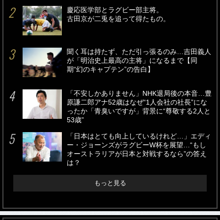
慶応医学部とラグビー部主将。
古田京が二兎を追って得たもの。
聞く耳は持たず、ただ引っ張るのみ…吉田義人
が「明治史上最高の主将」になるまで【同
期“幻のキャプテン”の告白】
「不安しかありません」NHK退局後の本音…豊
原謙二郎アナ52歳はなぜ“1人会社の社長”にな
ったか「青臭いですが」背景に“尊敬する2人と
53歳”
「日本はとても向上しているけれど…」エディ
ー・ジョーンズがラグビーW杯を展望…“もし
オーストラリアが日本と対戦するなら”の答え
は？
もっと見る