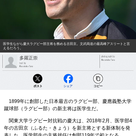
医学生ながら慶大ラグビー部主将を務める古田京。文武両道の最高峰アスリートと言
えるだろう。
photograph by
多羅正崇
Masataka Tara
text by
Masataka Tara
ポスト
シェア
コピー
1899年に創部した日本最古のラグビー部、慶應義塾大学
蹴球部（ラグビー部）の新主将は医学生だ。
関東大学ラグビー対抗戦の慶大は、2018年2月、医学部4
年の古田京（ふるた・きょう）を新主将とする新体制を発
表した。医学部生の主将就任は創部119年で初となる。