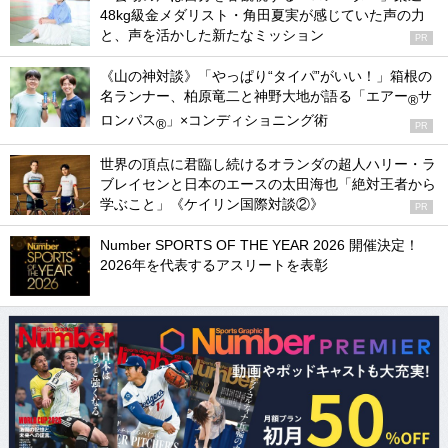
48kg級金メダリスト・角田夏実が感じていた声の力
と、声を活かした新たなミッション
PR
《山の神対談》「やっぱり“タイパ”がいい！」箱根の
名ランナー、柏原竜二と神野大地が語る「エアー
サ
®
ロンパス
」×コンディショニング術
®
PR
世界の頂点に君臨し続けるオランダの超人ハリー・ラ
ブレイセンと日本のエースの太田海也「絶対王者から
学ぶこと」《ケイリン国際対談②》
PR
Number SPORTS OF THE YEAR 2026 開催決定！
2026年を代表するアスリートを表彰