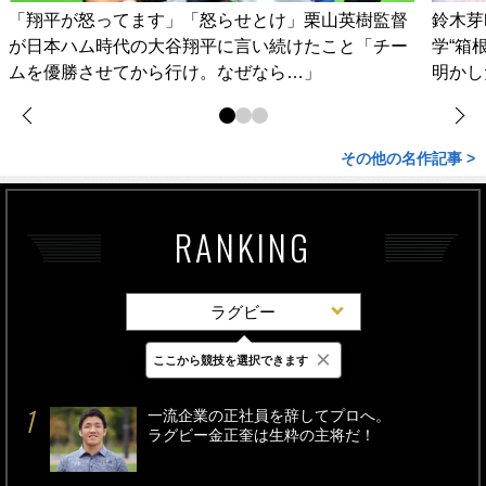
「翔平が怒ってます」「怒らせとけ」栗山英樹監督
鈴木芽
が日本ハム時代の大谷翔平に言い続けたこと「チー
学“箱
ムを優勝させてから行け。なぜなら…」
明かし
その他の名作記事 >
RANKING
ラグビー
×
ここから競技を選択できます
最新
24時間
週間
一流企業の正社員を辞してプロへ。
ラグビー金正奎は生粋の主将だ！