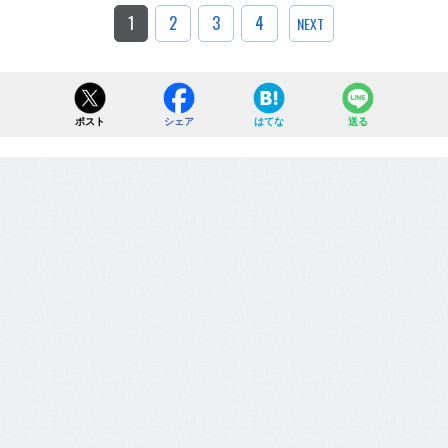
1
2
3
4
NEXT
ポスト
シェア
はてな
送る