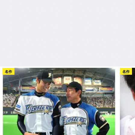
名作
名作