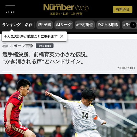
有料会員
毎日6時・11時・17時更新
ランキング
名作
#甲子園
#Jリーグ
#中村剛也
#佐々木朗希
#ラグ
〉
×
今人気の記事が競技ごとに探せます
サッカー
高校サッカー
スポーツ百珍
BACK NUMBER
選手権決勝、前橋育英の小さな伝説。
“かき消される声”とハンドサイン。
2018/01/12 08:00