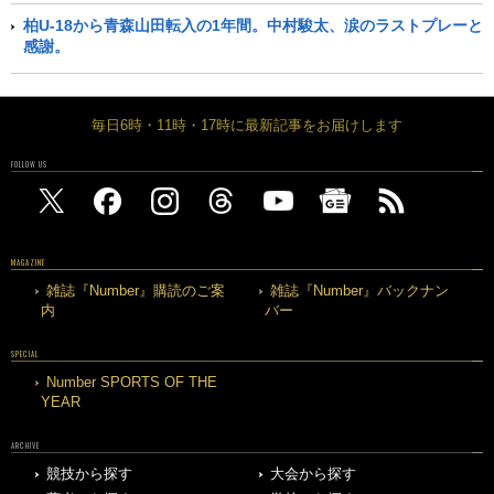
柏U-18から青森山田転入の1年間。中村駿太、涙のラストプレーと
感謝。
毎日6時・11時・17時に最新記事をお届けします
FOLLOW US
MAGAZINE
雑誌『Number』購読のご案
雑誌『Number』バックナン
内
バー
SPECIAL
Number SPORTS OF THE
YEAR
ARCHIVE
競技から探す
大会から探す