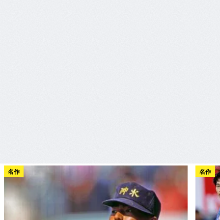
名作
名作