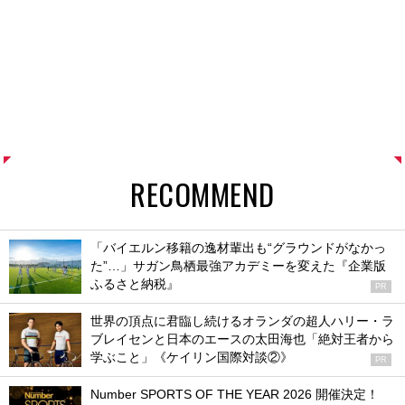
RECOMMEND
「バイエルン移籍の逸材輩出も“グラウンドがなかっ
た”…」サガン鳥栖最強アカデミーを変えた『企業版
ふるさと納税』
PR
世界の頂点に君臨し続けるオランダの超人ハリー・ラ
ブレイセンと日本のエースの太田海也「絶対王者から
学ぶこと」《ケイリン国際対談②》
PR
Number SPORTS OF THE YEAR 2026 開催決定！