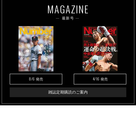
MAGAZINE
最新号
8/6
4/16
発売
発売
雑誌定期購読のご案内