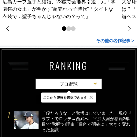
広島カープ選手と結婚、23歳で芸能界引退…元「学
大谷翔
園祭の女王」が明かす“超売れっ子時代”「タイトな
は？「
衣装で…聖子ちゃんじゃないの？って」
編ベス
その他の名作記事 >
RANKING
プロ野球
×
ここから競技を選択できます
最新
24時間
週間
「僕だろうな、と覚悟はしていました」現役ド
ラフトでロッテ→西武へ…平沢大河が移籍2年
目で“覚醒”の理由「目的が明確に」大きく変わ
った意識