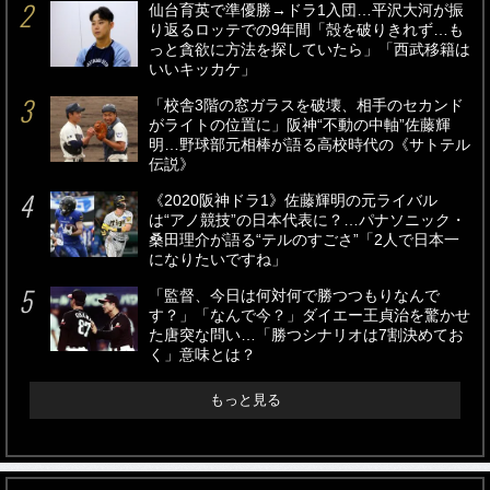
仙台育英で準優勝→ドラ1入団…平沢大河が振
り返るロッテでの9年間「殻を破りきれず…も
っと貪欲に方法を探していたら」「西武移籍は
いいキッカケ」
「校舎3階の窓ガラスを破壊、相手のセカンド
がライトの位置に」阪神“不動の中軸”佐藤輝
明…野球部元相棒が語る高校時代の《サトテル
伝説》
《2020阪神ドラ1》佐藤輝明の元ライバル
は“アノ競技”の日本代表に？…パナソニック・
桑田理介が語る“テルのすごさ”「2人で日本一
になりたいですね」
「監督、今日は何対何で勝つつもりなんで
す？」「なんで今？」ダイエー王貞治を驚かせ
た唐突な問い…「勝つシナリオは7割決めてお
く」意味とは？
もっと見る