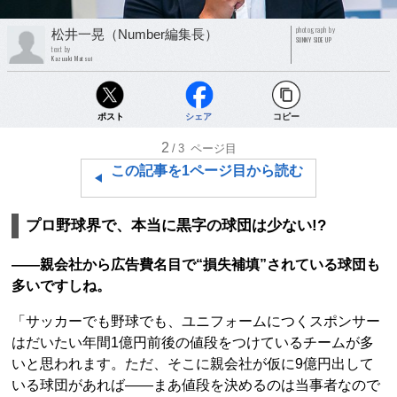
photograph by
松井一晃（Number編集長）
SUNNY SIDE UP
text by
Kazuaki Matsui
ポスト
シェア
コピー
2
/3
ページ目
この記事を1ページ目から読む
プロ野球界で、本当に黒字の球団は少ない!?
――親会社から広告費名目で“損失補填”されている球団も
多いですしね。
「サッカーでも野球でも、ユニフォームにつくスポンサー
はだいたい年間1億円前後の値段をつけているチームが多
いと思われます。ただ、そこに親会社が仮に9億円出して
いる球団があれば――まあ値段を決めるのは当事者なので