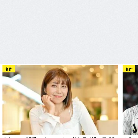
名作
名作