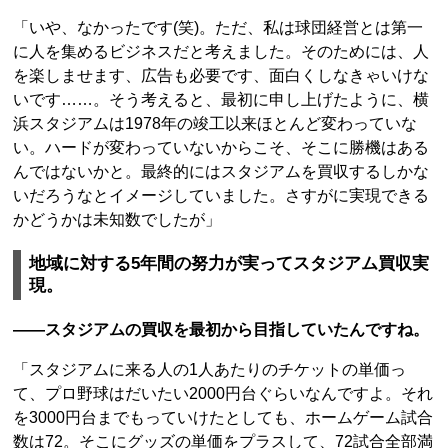
「いや、なかったです(笑)。ただ、私は球団経営とは第一
に人を集めるビジネスだと考えました。そのためには、人
を楽しませます、広告も必要です、面白くしなきゃいけな
いです……。そう考えると、最初に申し上げたように、横
浜スタジアムは1978年の竣工以来ほとんど変わっていな
い。ハードが変わっていないからこそ、そこに勝機はある
んではないかと。最終的にはスタジアムを買収するしかな
いだろうなとイメージしていました。さすがに実現できる
かどうかは未知数でしたが」
地域に対する5年間の努力が実ってスタジアム買収実
現。
――スタジアムの買収を最初から目指していたんですね。
「スタジアムに来る人の1人あたりのチケットの単価っ
て、プロ野球はだいたい2000円台ぐらいなんですよ。それ
を3000円台までもっていけたとしても、ホームゲーム試合
数は72。そこにグッズの単価をプラスして、72試合全部満