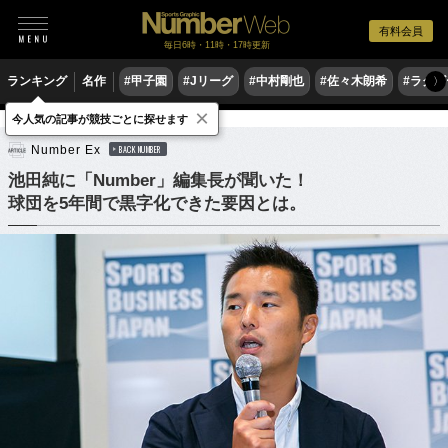
有料会員
毎日6時・11時・17時更新
ランキング
名作
#甲子園
#Jリーグ
#中村剛也
#佐々木朗希
#ラグ
〉
×
今人気の記事が競技ごとに探せます
野球
プロ野球
Number Ex
BACK NUMBER
池田純に「Number」編集長が聞いた！
球団を5年間で黒字化できた要因とは。