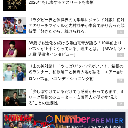
2026年を代表するアスリートを表彰
《ラグビー界と体操界の同学年レジェンド対談》初対
面のリーチマイケルと内村航平が本音で語り合った競
技愛「好きだから、続けられる」
PR
38歳でも進化を続ける篠山竜青が語る「10年前より
バスケが上手くなっている」理由とは。［MVVりらい
ぶ賞 受賞者インタビュー］
PR
《山の神対談》「やっぱり“タイパ”がいい！」箱根の
名ランナー、柏原竜二と神野大地が語る「エアー
サ
®
ロンパス
」×コンディショニング術
®
PR
「少しぼやけているだけでも感覚が狂ってきます」B
リーグ屈指のシューター・安藤周人が明かす“見え
る”ことの重要性
PR