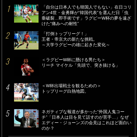
「自分は日本人でも韓国人でもない」在日コリ
アン4世・金勇輝が“韓国代表”を選んだ日「虫
垂破裂…即手術です」ラグビーW杯の夢を遠ざ
けた“痛みへの耐性”
「打倒トップリーグ！」
王者・帝京大の新たな挑戦。
～大学ラグビーの雄に起きた変化～
＜ラグビーW杯に懸ける男たち＞
リーチ マイケル「先頭で、突き抜ける」
＜W杯出場戦士を観るための＞
トップリーグ白熱地図。
ネガティブな報道が多かった“外国人鬼コー
チ”「日本人は目を見て話すのが苦手…」なぜ
エディー・ジョーンズの会見はこれほど面白い
のか？