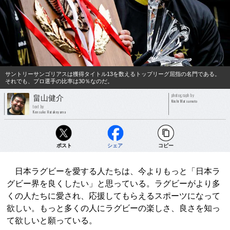
サントリーサンゴリアスは獲得タイトル13を数えるトップリーグ屈指の名門である。
それでも、プロ選手の比率は30％なのだ。
photograph by
畠山健介
Kiichi Matsumoto
text by
Kensuke Hatakeyama
ポスト
シェア
コピー
日本ラグビーを愛する人たちは、今よりもっと「日本ラ
グビー界を良くしたい」と思っている。ラグビーがより多
くの人たちに愛され、応援してもらえるスポーツになって
欲しい。もっと多くの人にラグビーの楽しさ、良さを知っ
て欲しいと願っている。