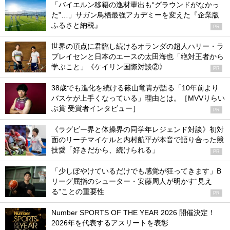
「バイエルン移籍の逸材輩出も“グラウンドがなかっ
た”…」サガン鳥栖最強アカデミーを変えた『企業版
ふるさと納税』
PR
世界の頂点に君臨し続けるオランダの超人ハリー・ラ
ブレイセンと日本のエースの太田海也「絶対王者から
学ぶこと」《ケイリン国際対談②》
PR
38歳でも進化を続ける篠山竜青が語る「10年前より
バスケが上手くなっている」理由とは。［MVVりらい
ぶ賞 受賞者インタビュー］
PR
《ラグビー界と体操界の同学年レジェンド対談》初対
面のリーチマイケルと内村航平が本音で語り合った競
技愛「好きだから、続けられる」
PR
「少しぼやけているだけでも感覚が狂ってきます」B
リーグ屈指のシューター・安藤周人が明かす“見え
る”ことの重要性
PR
Number SPORTS OF THE YEAR 2026 開催決定！
2026年を代表するアスリートを表彰