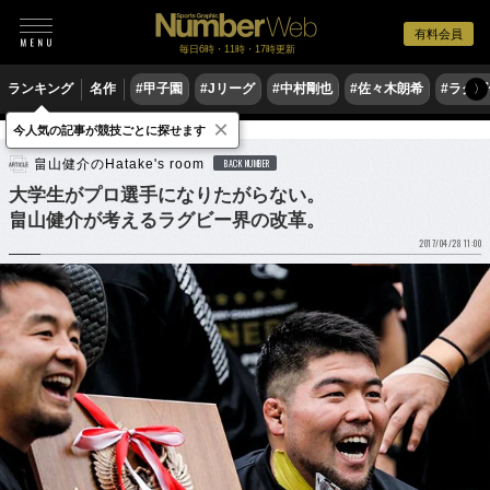
有料会員
毎日6時・11時・17時更新
ランキング
名作
#甲子園
#Jリーグ
#中村剛也
#佐々木朗希
#ラグ
〉
×
今人気の記事が競技ごとに探せます
ラグビー
畠山健介のHatake's room
BACK NUMBER
大学生がプロ選手になりたがらない。
畠山健介が考えるラグビー界の改革。
2017/04/28 11:00