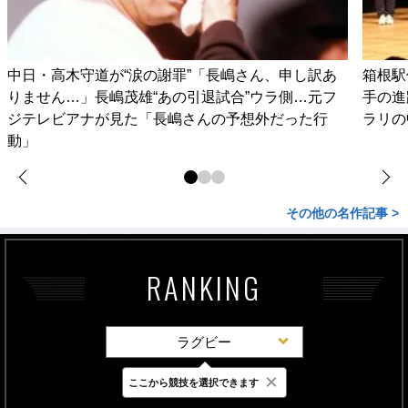
中日・高木守道が“涙の謝罪”「長嶋さん、申し訳あ
箱根駅
りません…」長嶋茂雄“あの引退試合”ウラ側…元フ
手の進
ジテレビアナが見た「長嶋さんの予想外だった行
ラリの
動」
その他の名作記事 >
RANKING
ラグビー
×
ここから競技を選択できます
最新
24時間
週間