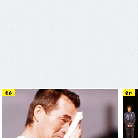
名作
名作