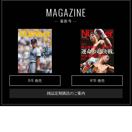
MAGAZINE
最新号
8/6
4/16
発売
発売
雑誌定期購読のご案内