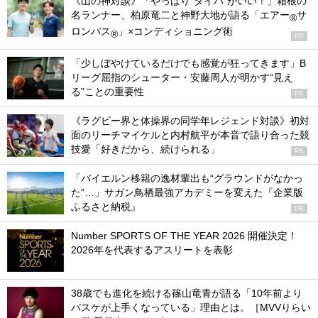
《山の神対談》「やっぱり“タイパ”がいい！」箱根の
名ランナー、柏原竜二と神野大地が語る「エアー
サ
®
ロンパス
」×コンディショニング術
®
PR
「少しぼやけているだけでも感覚が狂ってきます」B
リーグ屈指のシューター・安藤周人が明かす“見え
る”ことの重要性
PR
《ラグビー界と体操界の同学年レジェンド対談》初対
面のリーチマイケルと内村航平が本音で語り合った競
技愛「好きだから、続けられる」
PR
「バイエルン移籍の逸材輩出も“グラウンドがなかっ
た”…」サガン鳥栖最強アカデミーを変えた『企業版
ふるさと納税』
PR
Number SPORTS OF THE YEAR 2026 開催決定！
2026年を代表するアスリートを表彰
38歳でも進化を続ける篠山竜青が語る「10年前より
バスケが上手くなっている」理由とは。［MVVりらい