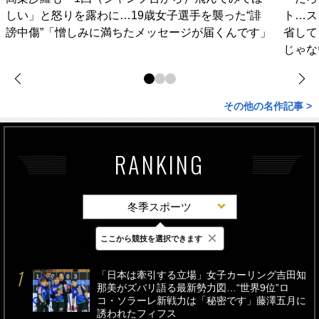
しい」と怒りを露わに…19歳女子選手を襲った“誹
ト…ス
謗中傷”「憎しみに満ちたメッセージが届くんです」
省して
じゃな
その他の名作記事 >
RANKING
冬季スポーツ
×
ここから競技を選択できます
最新
24時間
週間
「日本は牽引する立場」女子カーリング吉田知
那美がズバリ語る最新勢力図…“世界9位”ロ
コ・ソラーレ新戦力は「秘密です」藤澤五月に
誘われたフィフス