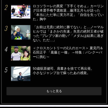
ロコソラーレの異変「下手くそめぇ」カーリン
グ日本選手権予選敗退…藤澤五月らが語った
「本当にただ単に実力不足」「自信を失ってい
た」胸中
「お前は兄貴に絶対に勝てない」と…ノーマル
ヒルでは「まさかの失速」失意の絶対王者が破
った “プレブツ家の呪い”「メダルは結果に過ぎ
ない。ただ…」
＜クロスカントリーの2人のエース＞ 夏見円＆
石田正子 「葛藤と一徹」 ～特集：バンクーバ
ーに挑む～
50歳荻原健司、肩書きを捨てて再出発。
小さなジャンプ台で蘇ったあの感覚。
もっと見る