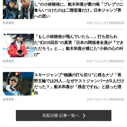
し”の小林陵侑に、船木和喜が愛の喝「プレブツに
食らいつけたのは二階堂蓮だけ」日本ジャンプ界
への思い
松原孝臣
スキージャンプ | 2026/02/23
「もし小林陵侑が飛んでいたら…」打ち切られ
た“幻の3回目”の真実「日本の関係者全員が『でき
ただろう』と…」船木和喜が感じた“小林の心の叫
び”
松原孝臣
スキージャンプ | 2026/02/23
スキージャンプ“物議の打ち切り”に残るナゾ「長
野五輪では25人…なぜテストジャンパーが2人だけ
だった？」船木和喜が「残念ですね」と語った理
由
松原孝臣
スキージャンプ | 2026/02/23
高梨沙羅 記事一覧へ