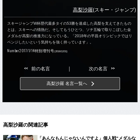
高梨沙羅
(スキー・ジャンプ)
スキージャンプW杯歴代最多タイの53勝を達成した高梨を支えてきたもの
とは、スキーへの情熱だ。そしてもうひとつ、ソチ五輪で取りこぼした金
メダルが高梨の推進力になっている。「2018年の平昌オリンピックではリ
ベンジしたいという気持ちを強く持っています」。
Number2017/1/14特別増刊号
(2016/12/31)
<<
>>
前の名言
｜
次の名言
高梨沙羅 名言一覧へ
高梨沙羅の関連記事
「あんなもんじゃないんですよ」個人戦“メダルな