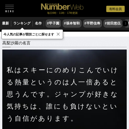
有料会員
毎日6時・11時・17時更新
最新
ランキング
名作
#甲子園
#張本智和
#平野佳寿
#前田悠伍
#
〉
×
今人気の記事が競技ごとに探せます
スポーツ名言集
タ
高梨沙羅の名言
高梨沙羅の名言
私はスキーにのめりこんでいけ
る熱量というのは人一倍あると
思うんです。ジャンプが好きな
気持ちは、誰にも負けないとい
う自信があります。