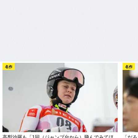
名作
名作
高梨沙羅も「1回（ジャンプ台から）飛んでみてほ
「だろ