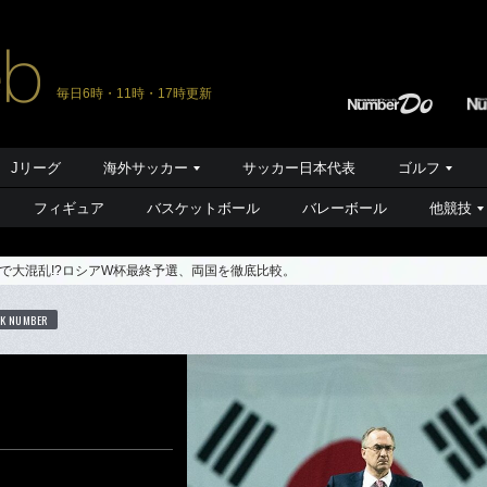
毎日6時・11時・17時更新
Jリーグ
海外サッカー
サッカー日本代表
ゴルフ
フィギュア
バスケットボール
バレーボール
他競技
で大混乱!?ロシアW杯最終予選、両国を徹底比較。
K NUMBER