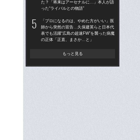
た？「将来はアーセナルに…」本人が語
た
った“ライバルとの物語”
った
「プロになるのは、やめた方がいい」医
「
師から突然の宣告…久保建英らと日本代
師
表でも活躍“広島の超速FW”を襲った病魔
表で
の正体「正直、まさか…と」
の
もっと見る