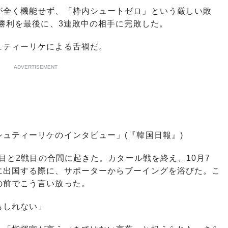
全く機能せず、「枠内シュートゼロ」という厳しい敗
の勝利を最後に、3連敗中の相手に完敗した。
ティーリケによる舌禍だ。
ADVERTISEMENT
ュティーリケのインタビュー」(『韓国日報』)
戦目と2戦目の合間に起きた。カタール戦を終え、10月7
に出国する際に、サポーターからブーイングを浴びた。こ
の前でこう言い放った。
もしれない」