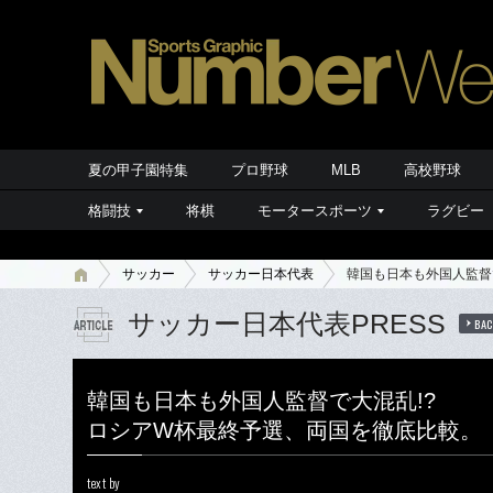
夏の甲子園特集
プロ野球
MLB
高校野球
格闘技
将棋
モータースポーツ
ラグビー
サッカー
サッカー日本代表
韓国も日本も外国人監督
サッカー日本代表PRESS
BAC
韓国も日本も外国人監督で大混乱!?
ロシアW杯最終予選、両国を徹底比較。
text by