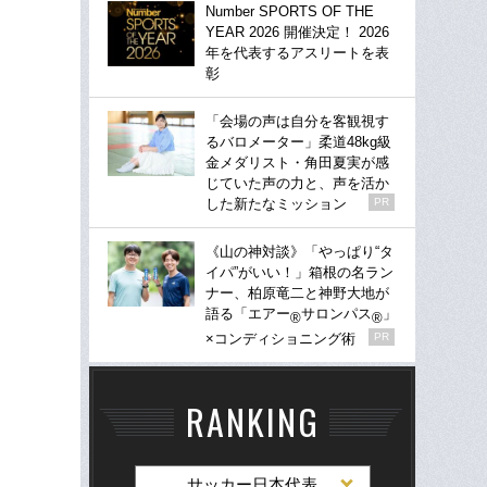
Number SPORTS OF THE
YEAR 2026 開催決定！ 2026
年を代表するアスリートを表
彰
「会場の声は自分を客観視す
るバロメーター」柔道48kg級
金メダリスト・角田夏実が感
じていた声の力と、声を活か
した新たなミッション
PR
《山の神対談》「やっぱり“タ
イパ”がいい！」箱根の名ラン
ナー、柏原竜二と神野大地が
語る「エアー
サロンパス
」
®
®
×コンディショニング術
PR
RANKING
サッカー日本代表