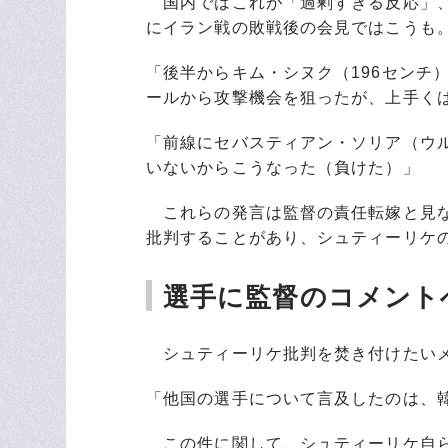
国内ではこれが「過剰すぎる反応」、
にイラン戦の敗戦後の会見ではこうも
「後半からキム・シヌク（196センチ
ールから攻撃機会を狙ったが、上手く
「前線にセバスティアン・ソリア（ウ
いないからこうなった（負けた）」
これらの発言は監督の責任転嫁と見な
批判することがあり、シュティーリケ
選手に監督のコメント
シュティーリケ批判を焚き付けたいメ
「他国の選手について言及したのは、
この件に関して、シュティーリケ自ら