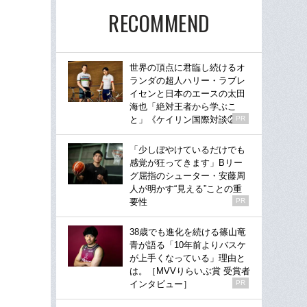
RECOMMEND
世界の頂点に君臨し続けるオ
ランダの超人ハリー・ラブレ
イセンと日本のエースの太田
海也「絶対王者から学ぶこ
と」《ケイリン国際対談②》
PR
「少しぼやけているだけでも
感覚が狂ってきます」Bリー
グ屈指のシューター・安藤周
人が明かす“見える”ことの重
要性
PR
38歳でも進化を続ける篠山竜
青が語る「10年前よりバスケ
が上手くなっている」理由と
は。［MVVりらいぶ賞 受賞者
インタビュー］
PR