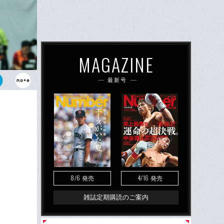
MAGAZINE
最新号
しまうシュテ
ト・コエリョ
ランダ）、デ
ァーベック
8/6
4/16
発売
発売
雑誌定期購読のご案内