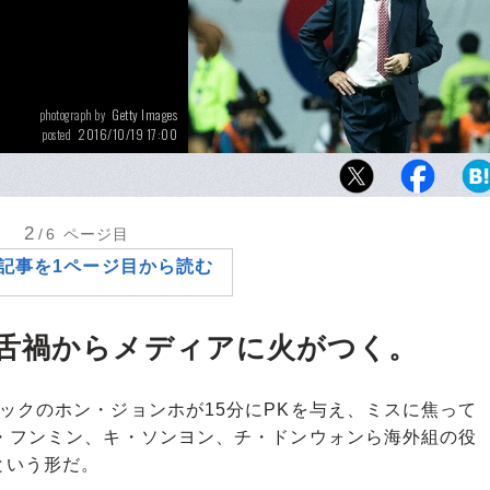
Getty Images
photograph by
2016/10/19 17:00
posted
どうしてもフース・ヒディンクと比べられて
ィーリケ韓国代表監督。過去にも、ウンベル
（ポルトガル）、ヨハン・ボンフレール（オ
2
/6
ページ目
ィック・アドフォカード（同左）、ピム・フ
記事を1ページ目から読む
（同左）と外国人監督も多かった。
舌禍からメディアに火がつく。
ックのホン・ジョンホが15分にPKを与え、ミスに焦って
ン・フンミン、キ・ソンヨン、チ・ドンウォンら海外組の役
という形だ。