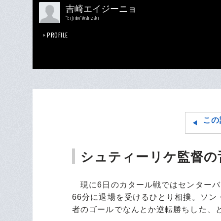
吉崎エイジーニョ
“Eijinho”Yoshizaki
PROFILE
この
シュティーリケ監督の
現に6日のカタール戦ではセンターバ
66分に退場を受けるひとり相撲。ソ
者のゴールでなんとか逆転勝ちした、