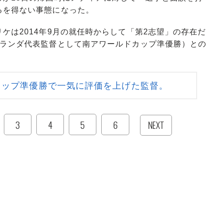
るを得ない事態になった。
は2014年9月の就任時からして「第2志望」の存在だ
オランダ代表監督として南アワールドカップ準優勝）との
。
カップ準優勝で一気に評価を上げた監督。
3
4
5
6
NEXT