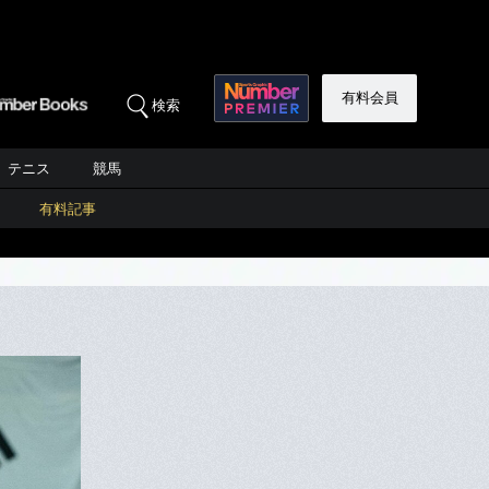
有料会員
検索
テニス
競馬
有料記事