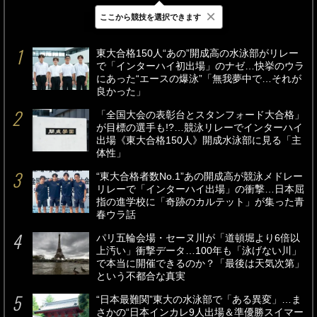
×
ここから競技を選択できます
最新
24時間
週間
東大合格150人“あの”開成高の水泳部がリレー
で「インターハイ初出場」のナゼ…快挙のウラ
にあった“エースの爆泳”「無我夢中で…それが
良かった」
「全国大会の表彰台とスタンフォード大合格」
が目標の選手も!?…競泳リレーでインターハイ
出場《東大合格150人》開成水泳部に見る「主
体性」
“東大合格者数No.1”あの開成高が競泳メドレー
リレーで「インターハイ出場」の衝撃…日本屈
指の進学校に「奇跡のカルテット」が集った青
春ウラ話
パリ五輪会場・セーヌ川が「道頓堀より6倍以
上汚い」衝撃データ…100年も「泳げない川」
で本当に開催できるのか？「最後は天気次第」
という不都合な真実
“日本最難関”東大の水泳部で「ある異変」…ま
さかの“日本インカレ9人出場＆準優勝スイマー