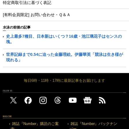
特定商取引法に基づく表記
[有料会員限定] お問い合わせ・Ｑ＆Ａ
水泳の前後の記事
史上最多7種目、日本新はいくつ？16歳・池江璃花子はセンスの
塊。
世界記録まで0.54に迫った金藤理絵。伊藤華英「競泳は生き様が
現れる」
毎日6時・11時・17時に最新記事をお届けします
FOLLOW US
MAGAZINE
雑誌『Number』購読のご案
雑誌『Number』バックナン
内
バー