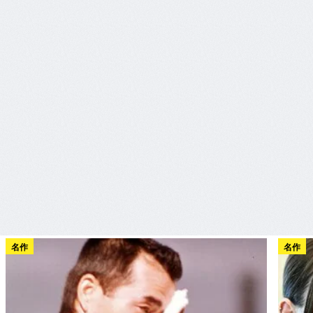
名作
名作