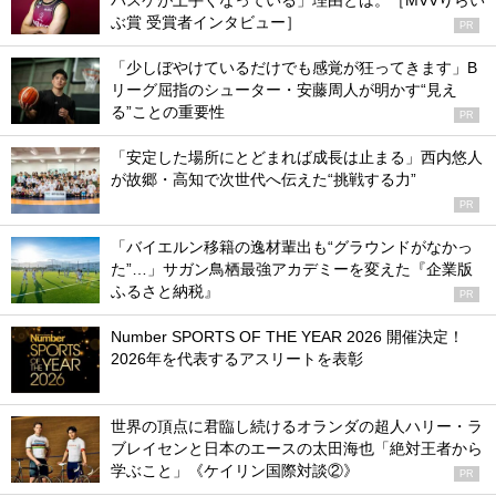
バスケが上手くなっている」理由とは。［MVVりらい
ぶ賞 受賞者インタビュー］
PR
「少しぼやけているだけでも感覚が狂ってきます」B
リーグ屈指のシューター・安藤周人が明かす“見え
る”ことの重要性
PR
「安定した場所にとどまれば成長は止まる」西内悠人
が故郷・高知で次世代へ伝えた“挑戦する力”
PR
「バイエルン移籍の逸材輩出も“グラウンドがなかっ
た”…」サガン鳥栖最強アカデミーを変えた『企業版
ふるさと納税』
PR
Number SPORTS OF THE YEAR 2026 開催決定！
2026年を代表するアスリートを表彰
世界の頂点に君臨し続けるオランダの超人ハリー・ラ
ブレイセンと日本のエースの太田海也「絶対王者から
学ぶこと」《ケイリン国際対談②》
PR