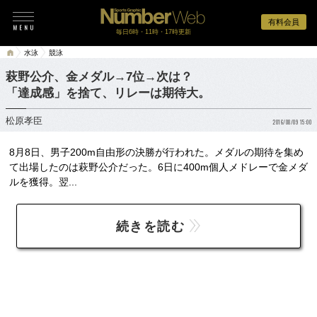
有料会員
毎日6時・11時・17時更新
水泳
競泳
萩野公介、金メダル→7位→次は？
「達成感」を捨て、リレーは期待大。
松原孝臣
2016/08/09 15:00
8月8日、男子200m自由形の決勝が行われた。メダルの期待を集め
て出場したのは萩野公介だった。6日に400m個人メドレーで金メダ
ルを獲得。翌...
続きを読む