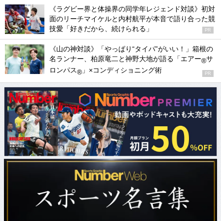
《ラグビー界と体操界の同学年レジェンド対談》初対
面のリーチマイケルと内村航平が本音で語り合った競
技愛「好きだから、続けられる」
PR
《山の神対談》「やっぱり“タイパ”がいい！」箱根の
名ランナー、柏原竜二と神野大地が語る「エアー
サ
®
ロンパス
」×コンディショニング術
®
PR