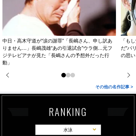
中日・高木守道が“涙の謝罪”「長嶋さん、申し訳あ
「もし
りません…」長嶋茂雄“あの引退試合”ウラ側…元フ
だ“パ
ジテレビアナが見た「長嶋さんの予想外だった行
の思い
動」
その他の名作記事 >
RANKING
水泳