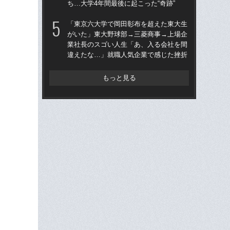
ち…大学4年間最後に起こった“奇跡”
退
「東京六大学で岡田彰布を超えた東大生
「
がいた」東大野球部→三菱商事→上場企
が
業社長のスゴい人生「あ、入る会社を間
業
違えたな…」就職人気企業で感じた挫折
違
もっと見る