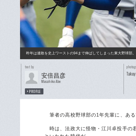
昨年は連敗を史上ワーストの94まで伸ばしてしまった東大野球部
text by
photog
Taku
安倍昌彦
Masahiko Abe
PROFILE
筆者の高校野球部の1年先輩に、ある“
時は、法政大に怪物・江川卓投手の君