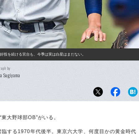
。好投を続ける宮台も、今季は実は白星はまだない。
raph by
ya Sugiyama
東大野球部OB”がいる。
臨する1970年代後半。東京六大学、何度目かの黄金時代