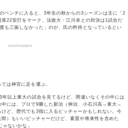
のベンチに入ると、3年生の秋からの3シーズンは主に「2
算22安打をマーク。法政大・江川卓との対決は1試合だ
一度も三振しなかった」のが、氏の矜持となっているとい
ADVERTISEMENT
ては神宮に足を運ぶ。
40年以上東大の試合を見てるけど、間違いなくその中には
の中には、プロで9勝した新治（伸治、小石川高→東大→
るけど、歴代でも3指に入るピッチャーかもしれない。今
太郎）もいいピッチャーだけど、素質や将来性を含めた
んじゃないかな」