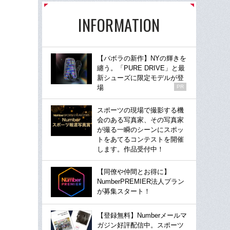
INFORMATION
【バボラの新作】NYの輝きを
纏う。「PURE DRIVE」と最
新シューズに限定モデルが登
場
PR
スポーツの現場で撮影する機
会のある写真家、その写真家
が撮る一瞬のシーンにスポッ
トをあてるコンテストを開催
します。作品受付中！
【同僚や仲間とお得に】
NumberPREMIER法人プラン
が募集スタート！
【登録無料】Numberメールマ
ガジン好評配信中。スポーツ