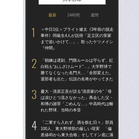
最新
24時間
週間
＜中日1位＞ブライト健太《3年前の脱走
＜中
事件》同級生4人が説得「足立区の実家
事
まで追いかけて…」、歌ったケツメイシ
ま
『仲間』
『
「朝練は遅刻、門限ルールは守らず、紅
慶大
白戦も“おふざけムード”…」大学野球で
は
勝てなくなった名門大…「全部変えた。
和
退部者も出た」伝説の名将がやってきた
れ
慶大・清原正吾が語る“清原家の今”「母
清原
は涙ひとつ流さなかった」再会した父・
関係
和博の謝罪「ごめんな…」中高時代は離
た
れた野球、当時の本音
ら
「二軍すら入れず、酒を飲む日々」部員
「
100人、東大野球部の厳しい現実 「偏
白戦
差値45から東大合格」そしてドン底に落
勝