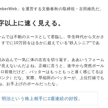
berWeb」を運営する文藝春秋の取締役・古田維氏だ。
字以上に速く見える。
ムでは不動のエースとして君臨し、学生時代から欠かさ
すでに10万回をはるかに超えている“鉄人シニア”であ
踏み込んで一気に体の左右を切り返す。ああいうフォーム
が見えないんだよね。正確に言うと、途中から突然ボール
キロ前後だけど、バッターはもっともっと速く感じてるは
バンク）だな。実際、早稲田のバッターが、上位打線でも
ね。お手上げのボールだったな」
、明治という格上相手に2週連続の好投。