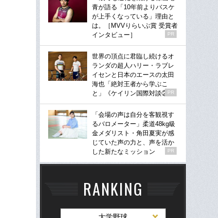
青が語る「10年前よりバスケ
が上手くなっている」理由と
は。［MVVりらいぶ賞 受賞者
インタビュー］
PR
世界の頂点に君臨し続けるオ
ランダの超人ハリー・ラブレ
イセンと日本のエースの太田
海也「絶対王者から学ぶこ
と」《ケイリン国際対談②》
PR
「会場の声は自分を客観視す
るバロメーター」柔道48kg級
金メダリスト・角田夏実が感
じていた声の力と、声を活か
した新たなミッション
PR
RANKING
大学野球