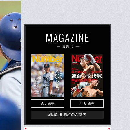
MAGAZINE
最新号
8/6
4/16
発売
発売
雑誌定期購読のご案内