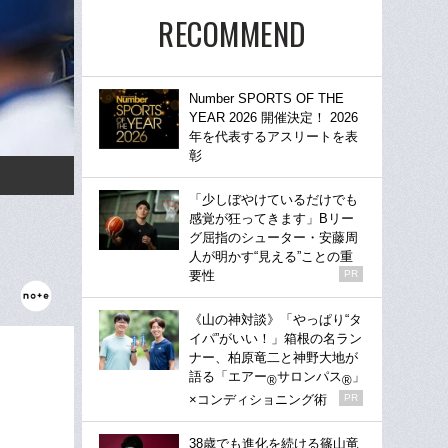
RECOMMEND
Number SPORTS OF THE
YEAR 2026 開催決定！ 2026
年を代表するアスリートを表
彰
「少しぼやけているだけでも
感覚が狂ってきます」Bリー
グ屈指のシューター・安藤周
人が明かす“見える”ことの重
要性
PR
《山の神対談》「やっぱり“タ
イパ”がいい！」箱根の名ラン
ナー、柏原竜二と神野大地が
語る「エアー
サロンパス
」
®
®
×コンディショニング術
PR
38歳でも進化を続ける篠山竜