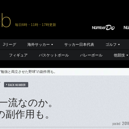
毎日6時・11時・17時更新
Jリーグ
海外サッカー
サッカー日本代表
ゴルフ
フィギュア
バスケットボール
バレーボール
他競技
“勉強と両立させた野球”の副作用も。
ば
BACK NUMBER
一流なのか。
の副作用も。
201
posted