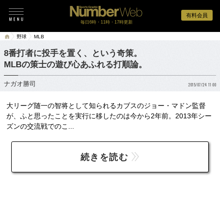
有料会員
毎日6時・11時・17時更新
野球
MLB
8番打者に投手を置く、という奇策。
MLBの策士の遊び心あふれる打順論。
ナガオ勝司
2015/07/24 11:00
大リーグ随一の智将として知られるカブスのジョー・マドン監督
が、ふと思ったことを実行に移したのは今から2年前。2013年シー
ズンの交流戦でのこ...
続きを読む