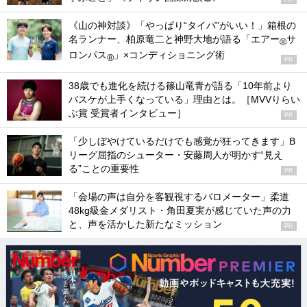
《山の神対談》「やっぱり“タイパ”がいい！」箱根の
名ランナー、柏原竜二と神野大地が語る「エアー
サ
®
ロンパス
」×コンディショニング術
®
PR
38歳でも進化を続ける篠山竜青が語る「10年前より
バスケが上手くなっている」理由とは。［MVVりらい
ぶ賞 受賞者インタビュー］
PR
「少しぼやけているだけでも感覚が狂ってきます」B
リーグ屈指のシューター・安藤周人が明かす“見え
る”ことの重要性
PR
「会場の声は自分を客観視するバロメーター」柔道
48kg級金メダリスト・角田夏実が感じていた声の力
と、声を活かした新たなミッション
PR