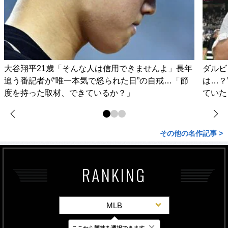
大谷翔平21歳「そんな人は信用できませんよ」長年
ダルビ
追う番記者が“唯一本気で怒られた日”の自戒…「節
は…？
度を持った取材、できているか？」
ていた
その他の名作記事 >
RANKING
MLB
×
ここから競技を選択できます