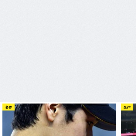
名作
名作