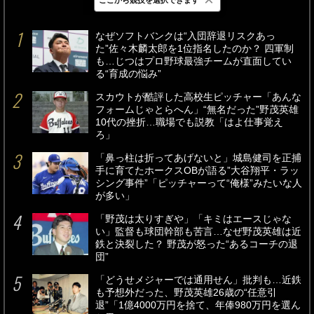
最新
24時間
週間
なぜソフトバンクは“入団辞退リスクあっ
た”佐々木麟太郎を1位指名したのか？ 四軍制
も…じつはプロ野球最強チームが直面してい
る“育成の悩み”
スカウトが酷評した高校生ピッチャー「あんな
フォームじゃとらへん」“無名だった”野茂英雄
10代の挫折…職場でも説教「はよ仕事覚え
ろ」
「鼻っ柱は折ってあげないと」城島健司を正捕
手に育てたホークスOBが語る”大谷翔平・ラッ
シング事件”「ピッチャーって“俺様”みたいな人
が多い」
「野茂は太りすぎや」「キミはエースじゃな
い」監督も球団幹部も苦言…なぜ野茂英雄は近
鉄と決裂した？ 野茂が怒った“あるコーチの退
団”
「どうせメジャーでは通用せん」批判も…近鉄
も予想外だった、野茂英雄26歳の“任意引
退”「1億4000万円を捨て、年俸980万円を選ん