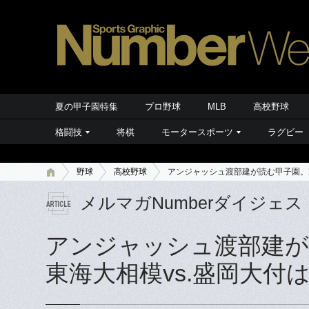
夏の甲子園特集
プロ野球
MLB
高校野球
格闘技
将棋
モータースポーツ
ラグビー
野球
高校野球
アンジャッシュ渡部建が読む甲子園。
メルマガNumberダイジェス
アンジャッシュ渡部建が
東海大相模vs.盛岡大付