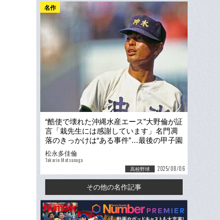
名作
“酷使で壊れた沖縄水産エース”大野倫が証
言「栽先生には感謝しています」名門凋
落のきっかけは“ある事件”…最後の甲子園
出場“98年最強世代”の無念
松永多佳倫
Takarin Matsunaga
2025/08/06
高校野球
その他の名作記事