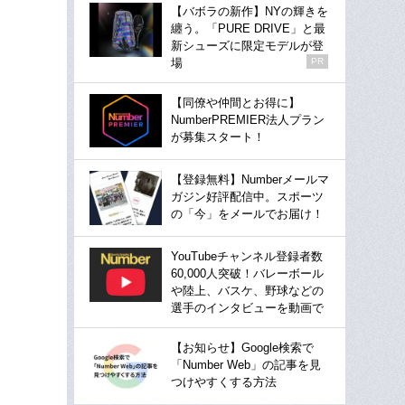
【バボラの新作】NYの輝きを
纏う。「PURE DRIVE」と最
新シューズに限定モデルが登
場
PR
【同僚や仲間とお得に】
NumberPREMIER法人プラン
が募集スタート！
【登録無料】Numberメールマ
ガジン好評配信中。スポーツ
の「今」をメールでお届け！
YouTubeチャンネル登録者数
60,000人突破！バレーボール
や陸上、バスケ、野球などの
選手のインタビューを動画で
【お知らせ】Google検索で
「Number Web」の記事を見
つけやすくする方法