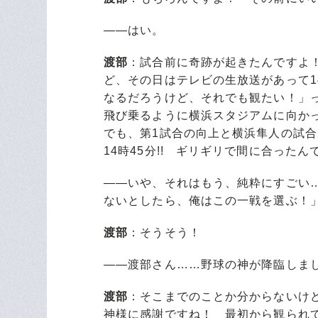
――はい。
渡部
：試合前に奇跡が起きたんですよ
ど、その日はテレビの生放送があって1
なるだろうけど、それでも観たい！」
飛び乗るように横浜スタジアムに向かっ
でも、第1試合の向上と横浜隼人の試
14時45分!! ギリギリで間に合った
――いや、それはもう、純粋にすごい
ないとしたら、俺はこの一戦を選ぶ！
渡部
：そうそう！
――渡部さん……野球の神が降臨しま
渡部
：そこまでのことか分からないけ
神様に感謝ですね！ 最初から観られ