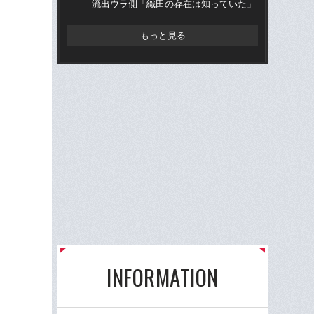
流出ウラ側「織田の存在は知っていた」
流
もっと見る
INFORMATION