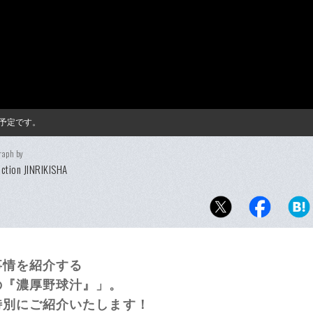
予定です。
raph by
ction JINRIKISHA
事情を紹介する
の『濃厚野球汁』」。
特別にご紹介いたします！