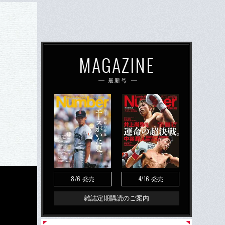
MAGAZINE
最新号
8/6
4/16
発売
発売
雑誌定期購読のご案内