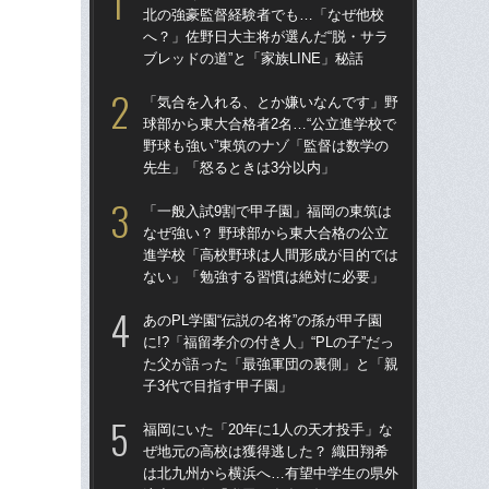
北の強豪監督経験者でも…「なぜ他校
北
へ？」佐野日大主将が選んだ“脱・サラ
へ？
ブレッドの道”と「家族LINE」秘話
ブレ
「気合を入れる、とか嫌いなんです」野
「
球部から東大合格者2名…“公立進学校で
球部
野球も強い”東筑のナゾ「監督は数学の
野球
先生」「怒るときは3分以内」
先
「一般入試9割で甲子園」福岡の東筑は
「
なぜ強い？ 野球部から東大合格の公立
なぜ
進学校「高校野球は人間形成が目的では
進
ない」「勉強する習慣は絶対に必要」
な
あのPL学園“伝説の名将”の孫が甲子園
あの
に!?「福留孝介の付き人」“PLの子”だっ
に!
た父が語った「最強軍団の裏側」と「親
た
子3代で目指す甲子園」
子3
福岡にいた「20年に1人の天才投手」な
福岡
ぜ地元の高校は獲得逃した？ 織田翔希
ぜ地
は北九州から横浜へ…有望中学生の県外
は