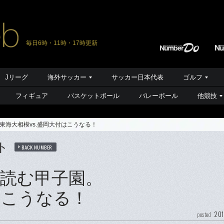
毎日6時・11時・17時更新
Jリーグ
海外サッカー
サッカー日本代表
ゴルフ
フィギュア
バスケットボール
バレーボール
他競技
東海大相模vs.盛岡大付はこうなる！
ト
BACK NUMBER
読む甲子園。
はこうなる！
201
posted