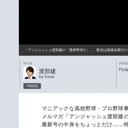
「アンジャッシュ渡部建の『濃厚野球汁』」、配信は隔週金曜日の
text by
photog
Produ
渡部建
Ken Watabe
PROFILE
マニアックな高校野球・プロ野球
メルマガ「アンジャッシュ渡部建
最新号の中身をちょっとだけ……