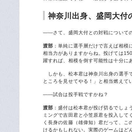
神奈川出身、盛岡大付
――さて、盛岡大付との対戦について
渡部
：単純に選手層だけで言えば相模
相当力がありますからね。投げては150
躍すれば、相模を倒す可能性は十分に
しかも、松本君は神奈川出身の選手で
ところを見せてやる！」と相当燃えて
――試合は投手戦ですかね？
渡部
：盛付は松本君が投げ切るでしょ
ミングで吉田君と小笠原君を投入して
く長身の佐藤（雄偉知）君だって、こ
けるかもしれない。実際のゲームはど