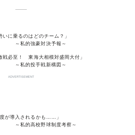
勢いに乗るのはどのチーム？」
対決予報～
激戦必至！ 東海大相模対盛岡大付」
戦新構図～
ADVERTISEMENT
制度が導入されるかも……」
球制度考察～