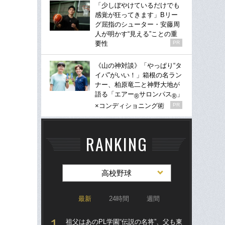
「少しぼやけているだけでも
感覚が狂ってきます」Bリー
グ屈指のシューター・安藤周
人が明かす“見える”ことの重
要性
PR
《山の神対談》「やっぱり“タ
イパ”がいい！」箱根の名ラン
ナー、柏原竜二と神野大地が
語る「エアー
サロンパス
」
®
®
×コンディショニング術
PR
RANKING
高校野球
最新
24時間
週間
祖父はあのPL学園“伝説の名将”、父も東
祖父