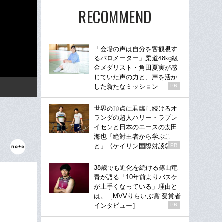
RECOMMEND
「会場の声は自分を客観視す
るバロメーター」柔道48kg級
金メダリスト・角田夏実が感
じていた声の力と、声を活か
した新たなミッション
PR
世界の頂点に君臨し続けるオ
ランダの超人ハリー・ラブレ
イセンと日本のエースの太田
海也「絶対王者から学ぶこ
と」《ケイリン国際対談②》
PR
38歳でも進化を続ける篠山竜
青が語る「10年前よりバスケ
が上手くなっている」理由と
は。［MVVりらいぶ賞 受賞者
インタビュー］
PR