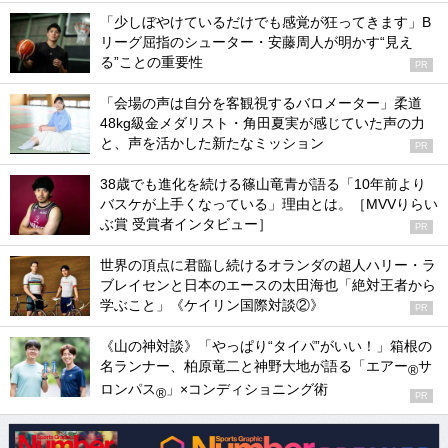
「少しぼやけているだけでも感覚が狂ってきます」B
リーグ屈指のシューター・安藤周人が明かす“見え
る”ことの重要性
PR
「会場の声は自分を客観視するバロメーター」柔道
48kg級金メダリスト・角田夏実が感じていた声の力
と、声を活かした新たなミッション
PR
38歳でも進化を続ける篠山竜青が語る「10年前より
バスケが上手くなっている」理由とは。［MVVりらい
ぶ賞 受賞者インタビュー］
PR
世界の頂点に君臨し続けるオランダの超人ハリー・ラ
ブレイセンと日本のエースの太田海也「絶対王者から
学ぶこと」《ケイリン国際対談②》
PR
《山の神対談》「やっぱり“タイパ”がいい！」箱根の
名ランナー、柏原竜二と神野大地が語る「エアー
サ
®
ロンパス
」×コンディショニング術
®
PR