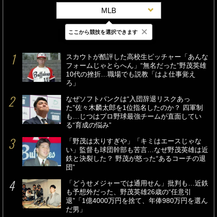
MLB
×
ここから競技を選択できます
最新
24時間
週間
スカウトが酷評した高校生ピッチャー「あんな
フォームじゃとらへん」“無名だった”野茂英雄
10代の挫折…職場でも説教「はよ仕事覚え
ろ」
なぜソフトバンクは“入団辞退リスクあっ
た”佐々木麟太郎を1位指名したのか？ 四軍制
も…じつはプロ野球最強チームが直面してい
る“育成の悩み”
「野茂は太りすぎや」「キミはエースじゃな
い」監督も球団幹部も苦言…なぜ野茂英雄は近
鉄と決裂した？ 野茂が怒った“あるコーチの退
団”
「どうせメジャーでは通用せん」批判も…近鉄
も予想外だった、野茂英雄26歳の“任意引
退”「1億4000万円を捨て、年俸980万円を選ん
だ男」