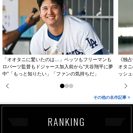
「オオタニに驚いたのは…」ベッツもフリーマンも
《独占
ロバーツ監督もドジャース加入前から“大谷翔平に夢
オタニ
中”「もっと知りたい」「ファンの気持ちだ」
ッシュ
その他の名作記事 >
RANKING