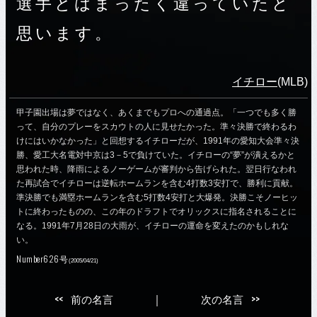
選手とはまったく違っていたと
思います。
イチロー
(MLB)
甲子園出場は夢ではなく、あくまでもプロへの通過点。「一つでも多く勝
って、自分のプレーをスカウトの人に見せたかった。準々決勝で終わるわ
けにはいかなかった」と回想するイチローだが、1991年の愛知大会準々決
勝、愛工大名電対中京は3－5で負けていた。イチローの“夢”が潰えるかと
思われた時、降雨によるノーゲームが審判から告げられた。翌日行なわれ
た再試合でイチローは逆転ホームランを含む4打数3安打で、勝利に貢献。
準決勝でも満塁ホームランを含む5打数4安打と大爆発。決勝こそノーヒッ
トに終わったものの、この年のドラフトでオリックスに指名されることに
なる。1991年7月28日の大雨が、イチローの運命を変えたのかもしれな
い。
Number626号
(2005/04/21)
<<
>>
前の名言
｜
次の名言