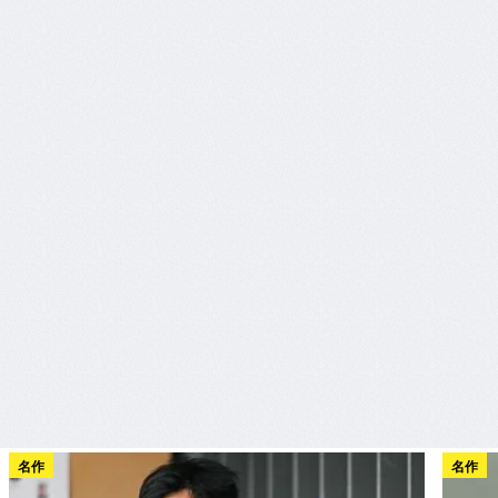
名作
名作