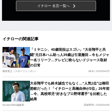
イチロー 名言一覧へ
イチローの関連記事
「ミヤニシ、40歳現役はスゴい」“大谷翔平と共
闘”元日本ハム助っ人39歳は引退撤回→今もメジャ
ー名リリーフ…テレビに映らないドジャース取材
の日常
柳原直之（スポーツニッポン）
MLB | 2026/04/25
大谷翔平でも鈴木誠也でもなく…“人気1位”は柳田
悠岐だった！「イチローと高橋由伸が2位」26年前
→今、高校球児“好きなプロ野球選手”を比較した
結果
NumberWeb編集部
高校野球 | 2026/04/06