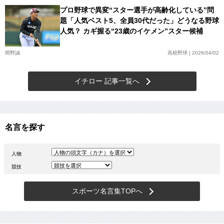
プロ野球で異変“スター選手が高齢化している”問
題「人気ベスト5、全員30代だった」どうなる野球
人気？ カギ握る“23歳のイケメン”スター候補
岡野誠
高校野球 | 2026/04/02
イチロー 記事一覧へ
名言を探す
人物
競技
スポーツ名言集TOPへ