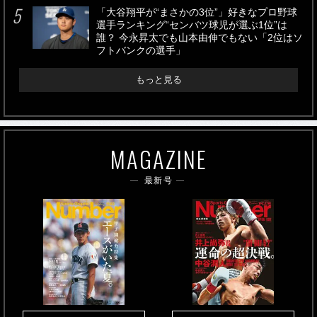
「大谷翔平が“まさかの3位”」好きなプロ野球
選手ランキング“センバツ球児が選ぶ1位”は
誰？ 今永昇太でも山本由伸でもない「2位はソ
フトバンクの選手」
もっと見る
MAGAZINE
最新号