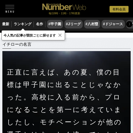
有料会員
毎日6時・11時・17時更新
最新
ランキング
名作
#甲子園
#Jリーグ
#八村塁
#ドジャース
#
〉
×
今人気の記事が競技ごとに探せます
スポーツ名言集
イ
イチローの名言
イチローの名言
正直に言えば、あの夏、僕の目
標は甲子園に出ることじゃなか
った。高校に入る前から、プロ
になることを第一に考えていま
したし、モチベーションが他の